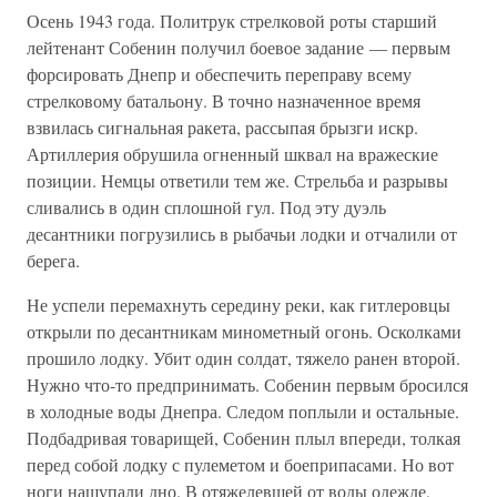
Осень 1943 года. Политрук стрелковой роты старший
лейтенант Собенин получил боевое задание — первым
форсировать Днепр и обеспечить переправу всему
стрелковому батальону. В точно назначенное время
взвилась сигнальная ракета, рассыпая брызги искр.
Артиллерия обрушила огненный шквал на вражеские
позиции. Немцы ответили тем же. Стрельба и разрывы
сливались в один сплошной гул. Под эту дуэль
десантники погрузились в рыбачьи лодки и отчалили от
берега.
Не успели перемахнуть середину реки, как гитлеровцы
открыли по десантникам минометный огонь. Осколками
прошило лодку. Убит один солдат, тяжело ранен второй.
Нужно что-то предпринимать. Собенин первым бросился
в холодные воды Днепра. Следом поплыли и остальные.
Подбадривая товарищей, Собенин плыл впереди, толкая
перед собой лодку с пулеметом и боеприпасами. Но вот
ноги нащупали дно. В отяжелевшей от воды одежде,