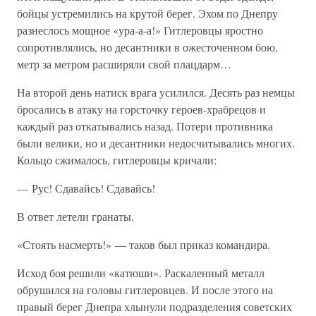
бойцы устремились на крутой берег. Эхом по Днепру
разнеслось мощное «ура-а-а!» Гитлеровцы яростно
сопротивлялись, но десантники в ожесточенном бою,
метр за метром расширяли свой плацдарм…
На второй день натиск врага усилился. Десять раз немцы
бросались в атаку на горсточку героев-храбрецов и
каждый раз откатывались назад. Потери противника
были велики, но и десантники недосчитывались многих.
Кольцо сжималось, гитлеровцы кричали:
— Рус! Сдавайсь! Сдавайсь!
В ответ летели гранаты.
«Стоять насмерть!» — таков был приказ командира.
Исход боя решили «катюши». Раскаленный металл
обрушился на головы гитлеровцев. И после этого на
правый берег Днепра хлынули подразделения советских