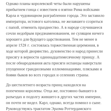
Однако планы королевской четы были нарушены
прибытием гонца с известием о взятии Рима войсками
Карла и чудовищном разграблении города. Это заставило
императора, истового католика, не желавшего ссориться
с папой, отменить празднество. А в народе случившееся
сочли недобрым предзнаменованием, не сулящим ничего
хорошего для будущего царствования. Тем не менее в
апреле 1528 г. состоялась торжественная церемония, в
ходе которой дворянство, духовенство и народ принесли
присягу в верности одиннадцатимесячному принцу. А
после обнародования акта присяги испанцы наверстали
упущенное грандиозными иллюминациями, плясками и
боями быков во всех городах и селениях страны.
До шестилетнего возраста принц находился на
попечении королевы. Отца же, постоянно бывшего в
разъездах и подолгу жившего в других частях империи,
он почти не видел. Карл, однако, всегда помнил о сыне.
Руководствуясь трактатом Эразма Роттердамского