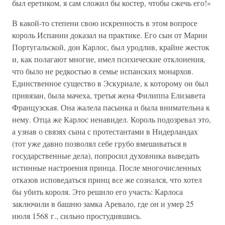
был еретиком, я сам сложил бы костер, чтобы сжечь его!»
В какой-то степени свою искренность в этом вопросе
король Испании доказал на практике. Его сын от Марии
Португальской, дон Карлос, был уродлив, крайне жесток
и, как полагают многие, имел психические отклонения,
что было не редкостью в семье испанских монархов.
Единственное существо в Эскуриале, к которому он был
привязан, была мачеха, третья жена Филиппа Елизавета
Французская. Она жалела пасынка и была внимательна к
нему. Отца же Карлос ненавидел. Король подозревал это,
а узнав о связях сына с протестантами в Нидерландах
(тот уже давно позволял себе грубо вмешиваться в
государственные дела), попросил духовника выведать
истинные настроения принца. После многочисленных
отказов исповедаться принц все же сознался, что хотел
бы убить короля. Это решило его участь: Карлоса
заключили в башню замка Аревало, где он и умер 25
июля 1568 г., сильно простудившись.