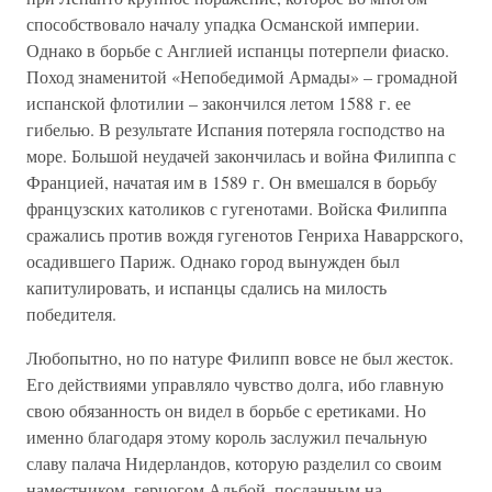
способствовало началу упадка Османской империи.
Однако в борьбе с Англией испанцы потерпели фиаско.
Поход знаменитой «Непобедимой Армады» – громадной
испанской флотилии – закончился летом 1588 г. ее
гибелью. В результате Испания потеряла господство на
море. Большой неудачей закончилась и война Филиппа с
Францией, начатая им в 1589 г. Он вмешался в борьбу
французских католиков с гугенотами. Войска Филиппа
сражались против вождя гугенотов Генриха Наваррского,
осадившего Париж. Однако город вынужден был
капитулировать, и испанцы сдались на милость
победителя.
Любопытно, но по натуре Филипп вовсе не был жесток.
Его действиями управляло чувство долга, ибо главную
свою обязанность он видел в борьбе с еретиками. Но
именно благодаря этому король заслужил печальную
славу палача Нидерландов, которую разделил со своим
наместником, герцогом Альбой, посланным на