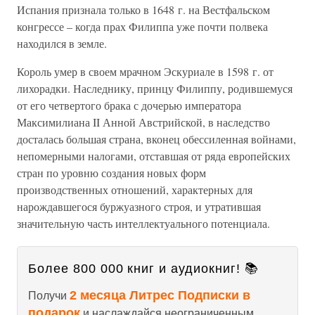
Испания признала только в 1648 г. на Вестфальском
конгрессе – когда прах Филиппа уже почти полвека
находился в земле.
Король умер в своем мрачном Эскуриале в 1598 г. от
лихорадки. Наследнику, принцу Филиппу, родившемуся
от его четвертого брака с дочерью императора
Максимилиана II Анной Австрийской, в наследство
досталась большая страна, вконец обессиленная войнами,
непомерными налогами, отставшая от ряда европейских
стран по уровню создания новых форм
производственных отношений, характерных для
нарождавшегося буржуазного строя, и утратившая
значительную часть интеллектуального потенциала.
Более 800 000 книг и аудиокниг! 📚
2 месяца Литрес Подписки в
Получи
подарок
и наслаждайся неограниченным