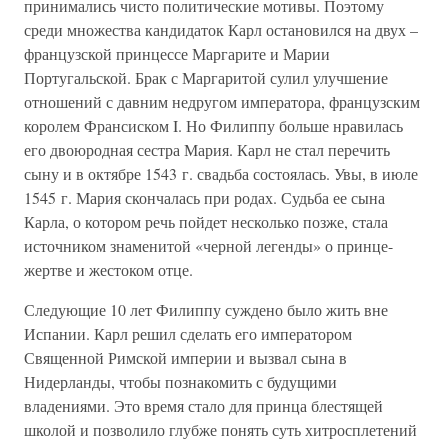
принимались чисто политические мотивы. Поэтому
среди множества кандидаток Карл остановился на двух –
французской принцессе Маргарите и Марии
Португальской. Брак с Маргаритой сулил улучшение
отношений с давним недругом императора, французским
королем Франсиском I. Но Филиппу больше нравилась
его двоюродная сестра Мария. Карл не стал перечить
сыну и в октябре 1543 г. свадьба состоялась. Увы, в июле
1545 г. Мария скончалась при родах. Судьба ее сына
Карла, о котором речь пойдет несколько позже, стала
источником знаменитой «черной легенды» о принце-
жертве и жестоком отце.
Следующие 10 лет Филиппу суждено было жить вне
Испании. Карл решил сделать его императором
Священной Римской империи и вызвал сына в
Нидерланды, чтобы познакомить с будущими
владениями. Это время стало для принца блестящей
школой и позволило глубже понять суть хитросплетений