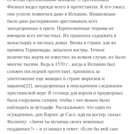
Филипп видел прежде всего в протестантах. К его ужасу,
они успели появиться даже в Испании. Инквизиции
было дано распоряжение арестовывать всех
заподозренных в ереси. Переполненные тюрьмы не
вмещали всех несчастных. Их пришлось содержать в
монастырях и частных домах. Вновь в стране, как во
времена Торквемады, запылали костры. Точное
количество жертв не известно; во всяком случае, их были
многие тысячи. Ведь в 1570 г., когда в Испании был
сожжен последний протестант, принялись за
уничтожение еще живших в стране морисков и
маранов[22], заподозренных в неискреннем следовании
христианской вере. В столице для короля и придворных
была сооружена галерея, чтобы с нее можно было
наблюдать за аутодафе. Рассказывают, что один из
осужденных, дон Карлос де Сасо, идя на костер, сказал
Филиппу: «Зачем ты мучаешь своих невинных
подданных?» – и услышал в ответ: «Если бы мой сын