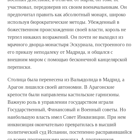
участвовал, передоверив их своим военачальникам. Он
предпочитал править как абсолютный монарх, широко
используя бюрократические методы. Убежденный в
божественном происхождении своей власти, король не
терпел никаких возражений. Он почти не выходил из
мрачного дворца-монастыря Эскуриала, построенного по
его приказу неподалеку от Мадрида, и общался с
внешним миром с помощью бесконечной канцелярской
переписки.
Столица была перенесена из Вальядолида в Мадрид, а
Арагон лишился своей автономии. В Арагонские
крепости были направлены кастильские гарнизоны.
Важную роль в управлении государством играли
Государственный, Финансовый и Военный советы. Но
наибольшую власть имел Совет Инквизиции. При нем
инквизиция окончательно превратилась в высший
политический суд Испании, постепенно расправившийся
со всеми противниками монарха. А противников