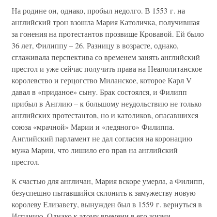
На родине он, однако, пробыл недолго. В 1553 г. на
английский трон взошла Мария Католичка, получившая
за гонения на протестантов прозвище Кровавой. Ей было
36 лет, Филиппу – 26. Разницу в возрасте, однако,
сглаживала перспектива со временем занять английский
престол и уже сейчас получить права на Неаполитанское
королевство и герцогство Миланское, которое Карл V
давал в «приданое» сыну. Брак состоялся, и Филипп
прибыл в Англию – к большому неудольствию не только
английских протестантов, но и католиков, опасавшихся
союза «мрачной» Марии и «ледяного» Филиппа.
Английский парламент не дал согласия на коронацию
мужа Марии, что лишило его прав на английский
престол.
К счастью для англичан, Мария вскоре умерла, а Филипп,
безуспешно пытавшийся склонить к замужеству новую
королеву Елизавету, вынужден был в 1559 г. вернуться в
Испанию. Однако к этому времени в его жизни