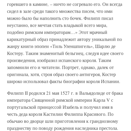
горевшего в камине, – ничто не согревало его. Он всегда
сидел в зале среди такого множества писем, что ими
можно было бы наполнить сто бочек. Филипп писал
неустанно, все мечтая стать владыкой всего мира,
подобно римским императорам…» Этот мрачный
карикатурный образ принадлежит автору уникальной по
жанру книги-эпопеи «Тиль Уленшпигель», Шарлю де
Костеру. Таким знаменитый бельгиец, следуя идее своего
произведения, изобразил испанского короля. Таким
запомнили его и читатели. Портрет, однако, далек от
оригинала, хотя, строя образ своего антигероя, Костер
широко использовал факты биографии короля Испании.
Филипп II родился 21 мая 1527 г. в Вальядолиде от брака
императора Священной римской империи Карла V с
португальской принцессой Изабель и получил имя в
честь деда короля Кастилии Филиппа Красивого. По
обычаю во дворце шли приготовления к грандиозному
празднеству по поводу рождения наследника престола.