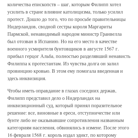
количества епископств – шаг, которым Филипп хотел
усилить в стране влияние католицизма, только усилил
протест. Дошло до того, что по просьбе правительницы
Нидерландов, сводной сестры короля Маргариты
Пармской, ненавидимый народом министр Гранвелла
был отозван в Испанию. Но на его место в качестве
военного усмирителя бунтовщиков в августе 1567 г.
прибыл герцог Альба, полностью разделявший ненависть
Филиппа к протестантам. Из чувства долга он залил
провинцию кровью. В этом ему помогала введенная и
здесь инквизиция.
Чтобы иметь оправдание в глазах соседних держав,
Филипп представил дело о Нидерландах на
инквизиционный суд, который принял поразительное
решение: все, виновные в ереси, отступничестве или
бунте либо не оказывавшие сопротивления названным
категориям населения, обвинялись в измене. После этого
16 февраля 1568 г. король издал эдикт, по которому