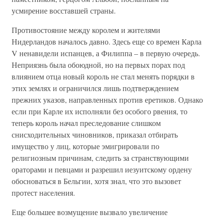
усмирение восставшей страны.
Противостояние между королем и жителями
Нидерландов началось давно. Здесь еще со времен Карла
V ненавидели испанцев, а Филиппа – в первую очередь.
Неприязнь была обоюдной, но на первых порах под
влиянием отца новый король не стал менять порядки в
этих землях и ограничился лишь подтверждением
прежних указов, направленных против еретиков. Однако
если при Карле их исполняли без особого рвения, то
теперь король начал преследование слишком
снисходительных чиновников, приказал отбирать
имущество у лиц, которые эмигрировали по
религиозным причинам, следить за странствующими
ораторами и певцами и разрешил иезуитскому ордену
обосноваться в Бельгии, хотя знал, что это вызовет
протест населения.
Еще большее возмущение вызвало увеличение