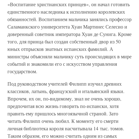
«Воспитание христианских принцев», он начал готовить
единственного наследника к исполнению королевских
обязанностей. Воспитанием мальчика занялись профессор
Саламанкского университета Хуан Мартинес Селесио и
доверенный советник императора Хуан де Сунига. Кроме
того, для принца был создан собственный двор из 50
юных отпрысков знатных испанских фамилий. А
министры объясняли мальчику суть происходящих в мире
событий и знакомили его с искусством управления
государством.
Под руководством учителей Филипп изучил древних
классиков, латынь, французский и итальянский языки.
Впрочем, их он, по-видимому, знал не очень хорошо,
предпочитая всю жизнь говорить по-испански, хотя
править ему пришлось многоязычной страной. Зато
читать Филипп очень любил. К моменту его смерти
личная библиотека короля насчитывала 14 тыс. томов.
Таким образом, его можно считать одним из самых