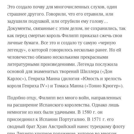
Это создало почву для многочисленных слухов, один
страшнее другого. Говорили, что его отравили, или
задушили подушкой, или отрубили ему голову…
Документы, связанные с этим делом, не сохранились, так
как перед смертью король Филипп приказал сжечь свои
личные бумаги. Все это и создало ту самую «черную
легенду», о которой говорилось несколько ранее. Но ей
человечество обязано несколькими прекрасными
литературными произведениями. Легенда послужила
основой для знаменитых творений Шиллера («Дон
Карлос»), Генриха Манна (дилогия «Юность и зрелость
короля Генриха IV») и Томаса Манна («Тонио Крюгер»).
Подобно отцу, Филипп вел много войн, направленных
на расширение Испанского королевства. Однако лишь
немногие из них были удачными. В 1580 г. он
присоединил к Испании Португалию. В 1571 г. его
сводный брат Хуан Австрийский нанес турецкому флоту
при Лепанто крупное поражение, которое во многом