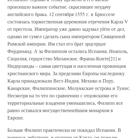
произошло важное событие, скрасившее неудачу
английского брака. 12 сентября 1555 г. в Брюсселе
состоялась торжественная церемония отречения Карла V
от престола. Император уже давно задумал уйти от дел,
однако не сумел сделать сына императором Священной
Римской империи. Им стал его брат эрцгерцог
Фердинанд. А за Филиппом остались Испания, Неаполь,
Сицилия, герцогство Миланское, Франш-Конте[21] и
Нидерланды – самая цветущая и населенная провинция
христианского мира. За пределами Европы наследнику
Карла принадлежали Вест-Индия, Мехико и Перу,
Канарские, Филиппинские, Молуккские острова и Тунис.
Несмотря на то что по сравнению с отцовскими его
территориальные владения уменьшились, Филипп все
равно оставался могущественнейшим монархом в
Европе.
Больше Филипп практически не покидал Испании. В
военных действиях, в отличие от Карла, он тоже не