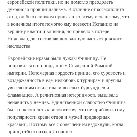
европейской политики, но не помогло преодолеть
духовного провинциализма. В отличие от космополита-
отца, он был слишком привязан ко всему испанскому, что
в конечном итоге помогло ему возвести Испанию на
вершину власти и влияния, но привело к потере
Нидерландов, составлявших важную часть отцовского
наследства.
Европейские нравы были чужды Филиппу. Не
понравился и он подданным Священной Римской
империи. Непомерная гордость принца, его суровость и
воздержанность в еде, нелюбовь к турнирам и другим
увеселениям отталкивали веселых бургундцев и
фламандцев. А религиозная нетерпимость вызывала
ненависть у немцев. Единственной слабостью Филиппа
была наклонность к волокитству, что не прибавило ему
популярности среди отцов и мужей придворных
красавиц. Поэтому все с облегчением вздохнули, когда
принц отбыл назад в Испанию.