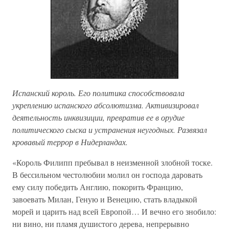
Испанский король. Его политика способствовала
укреплению испанского абсолютизма. Активизировал
деятельность инквизиции, превратив ее в орудие
политического сыска и устранения неугодных. Развязал
кровавый террор в Нидерландах.
«Король Филипп пребывал в неизменной злобной тоске.
В бессильном честолюбии молил он господа даровать
ему силу победить Англию, покорить Францию,
завоевать Милан, Геную и Венецию, стать владыкой
морей и царить над всей Европой… И вечно его знобило:
ни вино, ни пламя душистого дерева, непрерывно