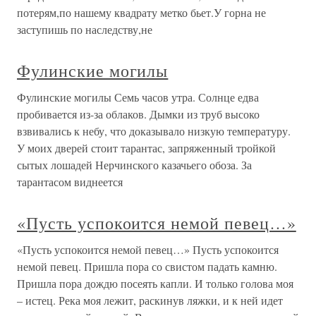
потерям,по нашему квадрату метко бьет.У горна не
заступишь по наследству,не
Фулинские могилы
Фулинские могилы Семь часов утра. Солнце едва
пробивается из-за облаков. Дымки из труб высоко
взвивались к небу, что доказывало низкую температуру.
У моих дверей стоит тарантас, запряженный тройкой
сытых лошадей Нерчинского казачьего обоза. За
тарантасом виднеется
«Пусть успокоится немой певец…»
«Пусть успокоится немой певец…» Пусть успокоится
немой певец. Пришла пора со свистом падать камню.
Пришла пора дождю посеять капли. И только голова моя
– истец. Река моя лежит, раскинув ляжки, и к ней идет