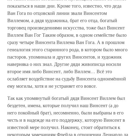
показаться в наши дни. Кроме того, известно, что деда
Ван Гога по отцовской линии звали Винсентом
Виллемом, а дядя художника, брат его отца, богатый
торговец произведениями искусства, тоже был Винсент
Виллем Ван Гог Таким образом, в одном семействе было
сразу четыре Винсента Виллема Ван Гога. А в прошлом
генеалогия этого старинного рода, в котором было много
пасторов, упоминала и других Винсентов, и художник
наверняка о них знал. Другие дяди живописца носили
второе имя либо Винсент, либо Виллем… Всё это
ослабляет воздействие на судьбу Винсента одноимённой
ему могилы, хотя и не устраняет его вовсе.
Так как упомянутый богатый дядя Винсент Виллем был
бездетен, имена, которые получил наш Винсент (а до
него покойный брат), несомненно, были выбраны в его
честь и в надежде на его поддержку, которую Винсент в
известной мере получил. Наконец, стоит обратиться к
некоторым замечаниям Фрейда в отношении Леонардо да