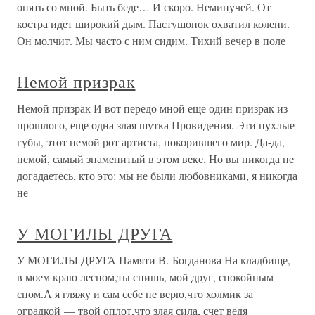
опять со мной. Быть беде… И скоро. Неминучей. От
костра идет широкий дым. Пастушонок охватил колени.
Он молчит. Мы часто с ним сидим. Тихий вечер в поле
Немой призрак
Немой призрак И вот передо мной еще один призрак из
прошлого, еще одна злая шутка Провидения. Эти пухлые
губы, этот немой рот артиста, покорившего мир. Да-да,
немой, самый знаменитый в этом веке. Но вы никогда не
догадаетесь, кто это: мы не были любовниками, я никогда
не
У МОГИЛЫ ДРУГА
У МОГИЛЫ ДРУГА Памяти В. Богданова На кладбище,
в моем краю лесном,ты спишь, мой друг, спокойным
сном.А я гляжу и сам себе не верю,что холмик за
оградкой — твой оплот,что злая сила, счет ведя