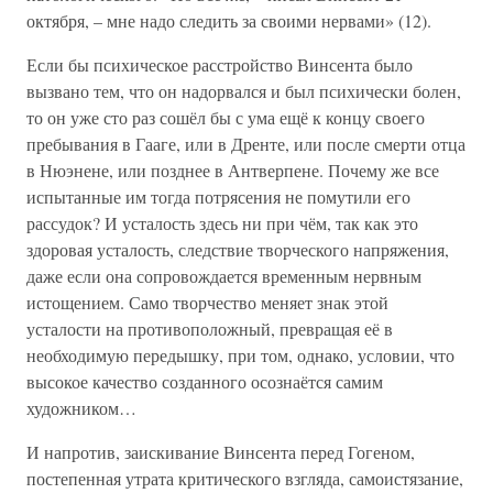
октября, – мне надо следить за своими нервами» (12).
Если бы психическое расстройство Винсента было
вызвано тем, что он надорвался и был психически болен,
то он уже сто раз сошёл бы с ума ещё к концу своего
пребывания в Гааге, или в Дренте, или после смерти отца
в Нюэнене, или позднее в Антверпене. Почему же все
испытанные им тогда потрясения не помутили его
рассудок? И усталость здесь ни при чём, так как это
здоровая усталость, следствие творческого напряжения,
даже если она сопровождается временным нервным
истощением. Само творчество меняет знак этой
усталости на противоположный, превращая её в
необходимую передышку, при том, однако, условии, что
высокое качество созданного осознаётся самим
художником…
И напротив, заискивание Винсента перед Гогеном,
постепенная утрата критического взгляда, самоистязание,