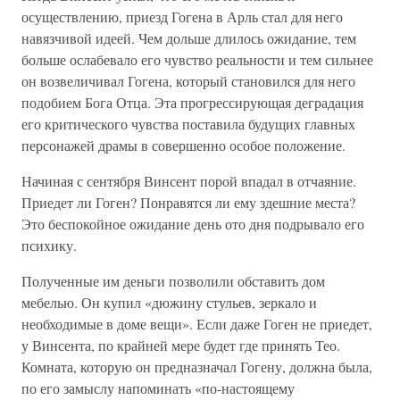
осуществлению, приезд Гогена в Арль стал для него
навязчивой идеей. Чем дольше длилось ожидание, тем
больше ослабевало его чувство реальности и тем сильнее
он возвеличивал Гогена, который становился для него
подобием Бога Отца. Эта прогрессирующая деградация
его критического чувства поставила будущих главных
персонажей драмы в совершенно особое положение.
Начиная с сентября Винсент порой впадал в отчаяние.
Приедет ли Гоген? Понравятся ли ему здешние места?
Это беспокойное ожидание день ото дня подрывало его
психику.
Полученные им деньги позволили обставить дом
мебелью. Он купил «дюжину стульев, зеркало и
необходимые в доме вещи». Если даже Гоген не приедет,
у Винсента, по крайней мере будет где принять Тео.
Комната, которую он предназначал Гогену, должна была,
по его замыслу напоминать «по-настоящему