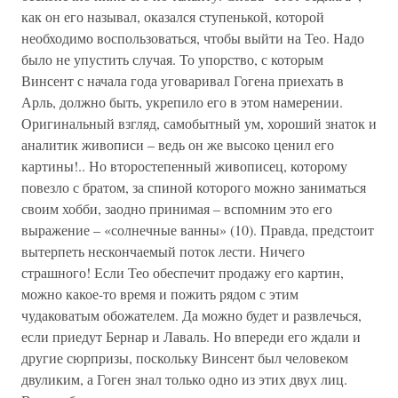
как он его называл, оказался ступенькой, которой
необходимо воспользоваться, чтобы выйти на Тео. Надо
было не упустить случая. То упорство, с которым
Винсент с начала года уговаривал Гогена приехать в
Арль, должно быть, укрепило его в этом намерении.
Оригинальный взгляд, самобытный ум, хороший знаток и
аналитик живописи – ведь он же высоко ценил его
картины!.. Но второстепенный живописец, которому
повезло с братом, за спиной которого можно заниматься
своим хобби, заодно принимая – вспомним это его
выражение – «солнечные ванны» (10). Правда, предстоит
вытерпеть нескончаемый поток лести. Ничего
страшного! Если Тео обеспечит продажу его картин,
можно какое-то время и пожить рядом с этим
чудаковатым обожателем. Да можно будет и развлечься,
если приедут Бернар и Лаваль. Но впереди его ждали и
другие сюрпризы, поскольку Винсент был человеком
двуликим, а Гоген знал только одно из этих двух лиц.