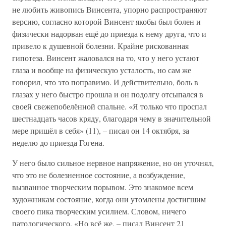
не любить живопись Винсента, упорно распространяют
версию, согласно которой Винсент якобы был болен и
физически надорван ещё до приезда к нему друга, что и
привело к душевной болезни. Крайне рискованная
гипотеза. Винсент жаловался на то, что у него устают
глаза и вообще на физическую усталость, но сам же
говорил, что это поправимо. И действительно, боль в
глазах у него быстро прошла и он подолгу отсыпался в
своей свежепобелённой спальне. «Я только что проспал
шестнадцать часов кряду, благодаря чему в значительной
мере пришёл в себя» (11), – писал он 14 октября, за
неделю до приезда Гогена.
У него было сильное нервное напряжение, но он уточнял,
что это не болезненное состояние, а возбуждение,
вызванное творческим порывом. Это знакомое всем
художникам состояние, когда они утомлены достигшим
своего пика творческим усилием. Словом, ничего
патологического. «Но всё же, – писал Винсент 21