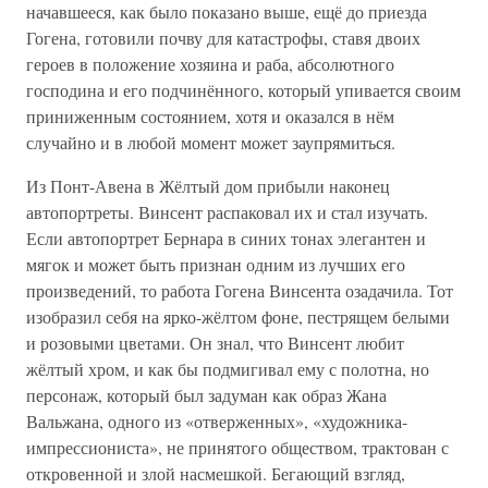
начавшееся, как было показано выше, ещё до приезда
Гогена, готовили почву для катастрофы, ставя двоих
героев в положение хозяина и раба, абсолютного
господина и его подчинённого, который упивается своим
приниженным состоянием, хотя и оказался в нём
случайно и в любой момент может заупрямиться.
Из Понт-Авена в Жёлтый дом прибыли наконец
автопортреты. Винсент распаковал их и стал изучать.
Если автопортрет Бернара в синих тонах элегантен и
мягок и может быть признан одним из лучших его
произведений, то работа Гогена Винсента озадачила. Тот
изобразил себя на ярко-жёлтом фоне, пестрящем белыми
и розовыми цветами. Он знал, что Винсент любит
жёлтый хром, и как бы подмигивал ему с полотна, но
персонаж, который был задуман как образ Жана
Вальжана, одного из «отверженных», «художника-
импрессиониста», не принятого обществом, трактован с
откровенной и злой насмешкой. Бегающий взгляд,