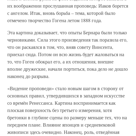
их воображении прослушанная проповедь: Иаков борется
с ангелом. Итак, вновь борьба – тема, которой было
отмечено творчество Гогена летом 1888 года.
Эта картина доказывает, что опыты Бернара были только
черновиками. Сила этого произведения так поразила его,
что он раскаялся в том, что, вняв совету Винсента,
приехал сюда. Потом он всю жизнь будет жаловаться на
то, что Гоген обокрал его, а их отношения, внешне
вполне дружеские, начали портиться, пока дело не дошло
наконец до разрыва.
«Видение проповеди» стало новым шагом в сторону от
основных правил, утвердившихся в западном искусстве
со времён Ренессанса. Картина воспринимается как
плоская поверхность без третьего измерения, хотя
бретонки в глубине сцены по размеру меньше тех, что на
переднем плане. Влияние японцев и средневековой
живописи здесь очевидно. Наконец, роль, отведённая