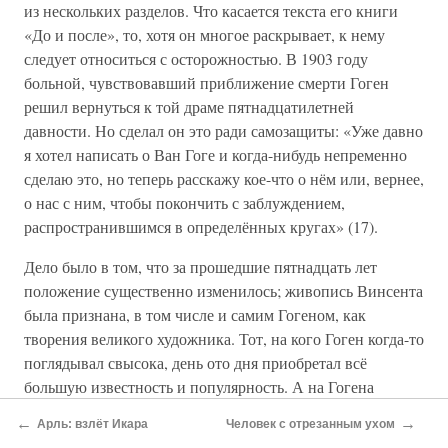
из нескольких разделов. Что касается текста его книги
«До и после», то, хотя он многое раскрывает, к нему
следует относиться с осторожностью. В 1903 году
больной, чувствовавший приближение смерти Гоген
решил вернуться к той драме пятнадцатилетней
давности. Но сделал он это ради самозащиты: «Уже давно
я хотел написать о Ван Гоге и когда-нибудь непременно
сделаю это, но теперь расскажу кое-что о нём или, вернее,
о нас с ним, чтобы покончить с заблуждением,
распространившимся в определённых кругах» (17).
Дело было в том, что за прошедшие пятнадцать лет
положение существенно изменилось; живопись Винсента
была признана, в том числе и самим Гогеном, как
творения великого художника. Тот, на кого Гоген когда-то
поглядывал свысока, день ото дня приобретал всё
большую известность и популярность. А на Гогена
сыпались обвинения, зачастую несправедливые. Отсюда
←
→
Арль: взлёт Икара
Человек с отрезанным ухом
понятно, что отношение к тексту, написанному с