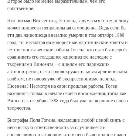
Второе было не менее выразительным, чем его
собственное.
Это письмо Винсента даёт повод задуматься о том, к чему
может привести неправильная самооценка. Ведь если бы
эти два живописца внезапно умерли в том октябре 1888
года, то, несмотря на колоритные мартиникские холсты и
летние понт-авенские работы Гогена, кто стал бы всерьёз
сравнивать его тогдашнее живописное наследие с
творениями Винсента – с циклом его парижских
автопортретов, с его головокружительным арлезианским
взлётом, не говоря уже об экспрессионизме периода
Нюэнена? Несмотря на свои прошлые работы, Гоген
находился только в начале своего восхождения, тогда как
Винсент к октябрю 1888 года был уже на вершине своего
творчества.
Биографы Поля Гогена, желающие любой ценой снять с
него всякую ответственность за случившееся и
справедливо полагающие, что у него было полное право