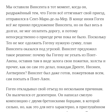
Мы оставили Винсента в тот момент, когда он,
раздражённый тем, что Гоген всё оттягивает свой приезд,
отправился в Сент-Мари-де-ла-Мер. В конце июня Гоген
всё же принял предложение Винсента, но он был весь в
долгах, не мог оплатить дорогу, и потому
непосредственно о приезде речи пока не было. Поскольку
Тео не мог одолжить Гогену нужную сумму, план
Винсента оказался под угрозой. Винсент предложил
такое решение: почему бы Гогену не уехать из Понт-
Авена, оставив там в виде залога свои пожитки, холсты и
прочее, как он сам это делал, покидая Дренте, Нюэнен,
Антверпен? Винсент был даже готов, пожертвовав всем,
сам поехать в Понт-Авен.
Гоген откладывал свой отъезд по нескольким причинам.
Он вылечился от дизентерии. Он написал смелую
композицию с двумя бретонскими борцами, в которой
сильно, но, как это для него характерно, в приглушённом