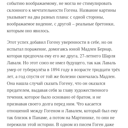
событию воображаемому, не могла не стимулировать
склонного к мечтательности Гогена. Название картины
указывает на два разных плана: с одной стороны,
воображаемое видение, с другой – реальные бретонки,
которым оно явилось.
Этот успех добавил Гогену уверенности в себе, но он
испытал поражение, домогаясь юной Мадлен Бернар,
которая предпочла ему его же друга, 27-летнего Шарля
Лаваля. Но этот союз не имел будущего, так как Лаваль
умер от туберкулёза в 1894 году в возрасте тридцати трёх
лет, а год спустя от той же болезни скончалась Мадлен.
Она нашла случай сказать Гогену, что он оказался
предателем, выдавая себя за главу художественного
течения, которое было основано её братом, и не
признавая своего долга перед ним. Что касается
отношений между Гогеном и Лавалем, который был ему
так близок в Панаме, а потом на Мартинике, то они не
пережили этой истории. В одном из писем Гоген даже