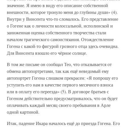
значение. Я имею в виду его описание собственной
внешности, которое тронуло меня до глубины души» (4).
Внутри у Винсента что-то сломалось. Его представление
о Гогене как о личности колоссальной, исполинской и
заниженная оценка собственного творчества стали
началом трагического самоистязания. Отождествление
Гогена с какой-то фигурой грозного отца здесь очевидна.
Для Винсента взошло его чёрное солнце.
В том же письме он сообщал Тео, что отказывается от
обмена автопортретами, так как ещё неведомый ему
автопортрет Гогена слишком прекрасен: «Я попрошу его
уступить его нам в качестве первого месячного взноса
или в оплату его переезда» (5). В договоре братьев с
Гогеном действительно предусматривалось, что он будет
оплачивать каждый месяц своего пребывания в Арле
одной картиной.
Итак, падение Икара началось ещё до приезда Гогена. Его