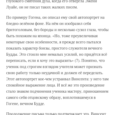
глубокого смятения духа, когда его отвергла Эжени
Луайе, он не писал таких жалких писем.
По примеру Гогена, он описал ему свой автопортрет на
бледно-зелёном фоне. На нём он изобразил себя
бритоголовым, без бороды и несколько сузил глаза, чтобы
быть похожим на японца. «Но, тоже преувеличивая
некоторые свои особенности, я прежде всего пытался
показать характер бонзы, простого служителя вечного
Будды. Это стоило мне немалых усилий, но придётся всё
переписать, если я хочу это выразить» (7). Понятно, что
ученик под строгим взглядом учителя может признать
свою работу только неудачной и должен её переделать.
Этот автопортрет кое-чем устраивал Винсента: у него там
спокойное выражение лица. И всё же это произведение
стало знаком подчинения ученика мастеру, приношением
самого себя отцовскому образу, воплотившемуся в
Гогене, вечном Будде.
Продолжение письма только подтверждает это. Винсент