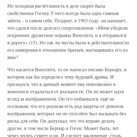
Но холодная расчётливость в деле скорее была
свойственна Гогену У него всегда была одна главная
забота – о самом себе. Позднее, в 1903 году, он напишет,
что сдался после долгого сопротивления: «Меня убедили
искренние дружеские порывы Винсента, и я отправился
в дорогу» (15). Но так ли чисты были в действительности
его намерения в отношении братьев, вытащивших его из
ямы?
Что касается Винсента, то он написал письмо Бернару, в
котором как бы определил тему будущей драмы. И
признался, что в данный момент ему невозможно в
живописи отдалиться от реальности. Он не может идти
вслед за воображением. Он его побаивался, ещё не
осознавая, что его реализм есть род защиты от демонов
воображения, которых он не способен был вызывать без
риска для себя. Он допускал, что это вправе делать
другие, в том числе Бернар и Гоген. Может быть, лет
через десять сумеет и он. И следует заключение, столь