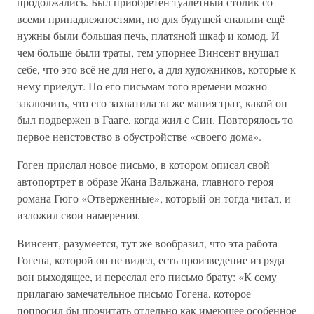
продолжались. Был приобретён туалетный столик со
всеми принадлежностями, но для будущей спальни ещё
нужны были большая печь, платяной шкаф и комод. И
чем больше были траты, тем упорнее Винсент внушал
себе, что это всё не для него, а для художников, которые к
нему приедут. По его письмам того времени можно
заключить, что его захватила та же мания трат, какой он
был подвержен в Гааге, когда жил с Син. Повторялось то
первое неистовство в обустройстве «своего дома».
Гоген прислал новое письмо, в котором описал свой
автопортрет в образе Жана Вальжана, главного героя
романа Гюго «Отверженные», который он тогда читал, и
изложил свои намерения.
Винсент, разумеется, тут же вообразил, что эта работа
Гогена, которой он не видел, есть произведение из ряда
вон выходящее, и переслал его письмо брату: «К сему
прилагаю замечательное письмо Гогена, которое
попросил бы прочитать отдельно как имеющее особенное