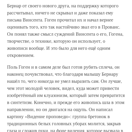
Бернар от своего нового друга, на поддержку которого
рассчитывал, ничего не скрывал и даже показал ему
письма Винсента. Гоген прочитал их и начал вернее
оценивать того, кто так настойчиво звал его в Прованс.
Он понял также смысл суждений Винсента о его, Гогена,
творчестве, о технике, которую он использует, о
живописи вообще. И это было для него ещё одним
откровением.
Поль Гоген и в самом деле был готов рубить сплеча, он
наконец почувствовал, что благодаря малышу Бернару
нашёл то, чего никогда не умел выразить сам. Он лучше,
чем этот молодой человек, видел, куда может привести
изобретённый им клуазонизм, который затем превратится
в синтетизм. Конечно, и прежде его живопись шла в этом
направлении, но он двигался на ощупь. Он написал
картину «Видение проповеди»: группа бретонок в
традиционных белых головных уборах молится, закрыв
глаза и сложив руки, на фоне видения, которое вызвала в