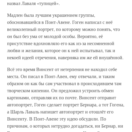
назвал Лаваля «тупицей».
Мадлен была лучшим украшением группы,
обосновавшейся в Понт-Авене. Гоген написал с неё
великолепный портрет, по которому можно понять, что
он был без ума от молодой особы. Вероятно, её
присутствие вдохновляло его как из-за несомненной
любви и желания, которое он к ней испытывал, так и
некоей идеей отречения, наверняка им же ей внушённой.
Всё это время Винсент от нетерпения не находил себе
места. Он писал в Понт-Авен, ему отвечали, и таким
образом он как бы сам участвовал в происходившем там
творческом кипении. Он предложил устроить обмен
картинами, отправляя их по почте. Винсент отправит
автопортрет, Гоген сделает портрет Бернара, а тот Гогена,
а Шарль Лаваль напишет автопортрет и отошлёт его
Винсенту. В Понт-Авене эту идею обсудили. По
причинам, о которых нетрудно догадаться, ни Бернар, ни