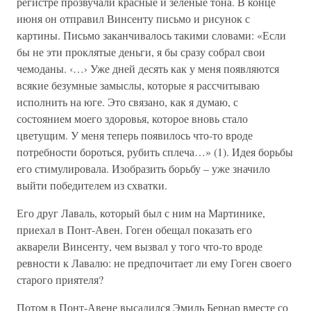
регистре прозвучали красные и зелёные тона. В конце
июня он отправил Винсенту письмо и рисунок с
картины. Письмо заканчивалось такими словами: «Если
бы не эти проклятые деньги, я бы сразу собрал свои
чемоданы. ‹…› Уже дней десять как у меня появляются
всякие безумные замыслы, которые я рассчитываю
исполнить на юге. Это связано, как я думаю, с
состоянием моего здоровья, которое вновь стало
цветущим. У меня теперь появилось что-то вроде
потребности бороться, рубить сплеча…» (1). Идея борьбы
его стимулировала. Изобразить борьбу – уже значило
выйти победителем из схватки.
Его друг Лаваль, который был с ним на Мартинике,
приехал в Понт-Авен. Гоген обещал показать его
акварели Винсенту, чем вызвал у того что-то вроде
ревности к Лавалю: не предпочитает ли ему Гоген своего
старого приятеля?
Потом в Понт-Авене высадился Эмиль Бернар вместе со