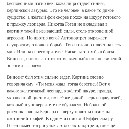
беспокойный изгиб век, кожа лица отдаёт синим,
берлинской лазурью. Это не человек, а какое-то дикое
существо, а жёлтый фон скорее похож на шкуру готового
к прыжку леопарда. Никогда Гоген не вкладывал в
картину такой вызывающей силы, столь откровенной
агрессии. Но против кого? Автопортрет выражает
неукротимую волю к борьбе, Гоген словно плюёт на весь
мир. Или на своего зрителя? Насколько тих был бонза
Винсент, настолько этот «отверженный» полон свирепой
энергии «злодея».
Винсент был этим сильно задет. Картина словно
говорила ему: «Ты меня ждал, тогда берегись! Вот я
каков: желтоглазый леопард в жёлтой шкуре, правда,
украшенной цветами, но всё же дикий зверь из джунглей,
который в университете не обучался». Небольшой
рисунок головы Бернара на верху полотна похож на
охотничий трофей. В одном из писем Шуффенеккеру
Гоген поместил рисунок с этого автопортрета, где ещё