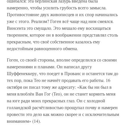
ошибался: эта берлинская лазурь введена была
намеренно, чтобы усилить грубость всего замысла.
Противостояние двух живописцев и их спор начинались
уже с этого. Реализм? Гоген всё чаще над ним смеялся.
Винсента это смущало. Это мешало ему восхищаться
творением, которое он в воображении представлял столь
прекрасным, что своё собственное казалось ему
недостойным равноценного обмена.
Гоген, со своей стороны, вполне определился со своими
намерениями и планами. Он написал другу
Шуффенеккеру, что поедет в Прованс и останется там до
тех пор, пока Тео не начнёт продавать его работы. 16
октября он писал тому же адресату: «Как бы ни был в
меня влюблён Ван Гог (Тео), он не станет кормить меня
на юге ради моих прекрасных глаз. Он с холодной
голландской расчётливостью прощупал почву и намерен
провести это дело как можно скорее и с исключительным
вниманием» (14).