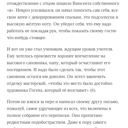
отождествление с отцом лишило Винсента собственного
«я». Невроз усиливался, он начал поносить сам себя, все
свои затеи с декорированием спальни, эти подсолнухи и
высокую жёлтую ноту. Он убедил себя, что ему надо
работать не покладая рук, чтобы показать своему гостю
что-нибудь стоящее.
И вот он уже стал учеником, ждущим уроков учителя.
Ему хотелось произвести хорошее впечатление на
высокого сановника, папу, который осчастливит его
посещением. И надо было сделать так, чтобы этот
сановник остался им доволен. Он хотел закончить
отделку мастерской, «чтобы это место было достойно
художника Гогена, который её возглавит» (6).
Потом он взялся за перо и написал своему другу письмо,
пожалуй, самое удручающее из всех, что включены в
полное собрание его переписки. Оно пропитано
редкостным подобострастием. Даже в пору самого