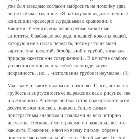
уже был заведомо согласен выбросить на помойку едва
ли не всё им созданное: «Я нахожу мои художественные
концепции чрезмерно заурядными в сравнении с
Вашими. У меня всегда были грубые животные
аппетиты. Я забываю всё ради внешней красоты вещей,
которую я не в силах передать, потому что на моей
картине она предстаёт безобразной и грубой, тогда как
природа кажется мне совершенной». В качестве слабого
утешения он признал за собой «неподдельную
искренность», но… «исполнение грубое и неумелое» (8).
Мы знаем, с каким пылом он, начиная с Гааги, искал эту
грубость и виртуозность её выражения как в рисунке, так
и в живописи. А теперь он был готов пожертвовать всем:
десятилетием поисков, подкреплённых самым
пристрастным анализом и ссылками на всю историю
искусства. Несколькими строками он развеивал всё это
как дым. И наконец, ключ ко всему письму, образец
поистине монументальной лести. Он объявляет Гогену,