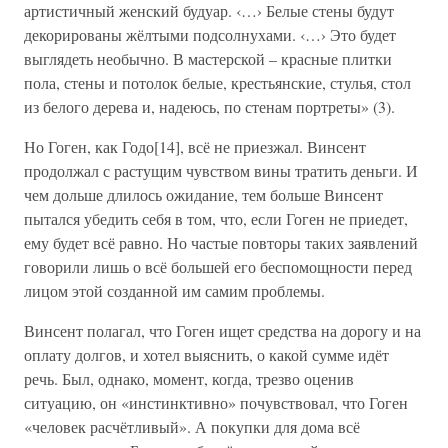
артистичный женский будуар. ‹…› Белые стены будут
декорированы жёлтыми подсолнухами. ‹…› Это будет
выглядеть необычно. В мастерской – красные плитки
пола, стены и потолок белые, крестьянские, стулья, стол
из белого дерева и, надеюсь, по стенам портреты» (3).
Но Гоген, как Годо[14], всё не приезжал. Винсент
продолжал с растущим чувством вины тратить деньги. И
чем дольше длилось ожидание, тем больше Винсент
пытался убедить себя в том, что, если Гоген не приедет,
ему будет всё равно. Но частые повторы таких заявлений
говорили лишь о всё большей его беспомощности перед
лицом этой созданной им самим проблемы.
Винсент полагал, что Гоген ищет средства на дорогу и на
оплату долгов, и хотел выяснить, о какой сумме идёт
речь. Был, однако, момент, когда, трезво оценив
ситуацию, он «инстинктивно» почувствовал, что Гоген
«человек расчётливый». А покупки для дома всё