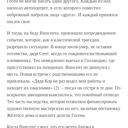
Гоген не могли писать один другого. Каждый из них
написал автопортрет, в углу которого поместил
небрежный набросок лица «друга». И каждый принялся
писать своё.
И тогда, на беду Винсента, произошло непредвиденное
событие, которое, как в классической трагедии,
разрешило ситуацию. В конце июля умер, не оставив
потомства, дядя Сент, когда-то покровительствовавший
племяннику. Тео немедленно выехал в Голландию, где
присутствовал на похоронах. Винсент не двинулся с
места. Новая встреча с родственниками его не
привлекала. «Дядя Кор не раз видел мои работы и
находит их ужасными» (2), – писал он сестре в те дни. По
вскрытии завещания выяснилось, что покойный отписал
Тео часть наследства, которая позволяла финансировать
художественную мастерскую на юге, включая обстановку
Жёлтого дома и выплату долгов Гогена.
Когда Винсент узнал, что его мечта близка к