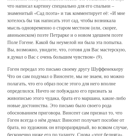
что написал картину специально для его спальни –
знаменитый «Сад поэта» и так комментирует её: «И мне
хотелось бы так написать этот сад, чтобы возникала
мысль одновременно о старом местном (или, скорее,
авиньонском) поэте Петрарке и о новом здешнем поэте
Поле Гогене. Какой бы неумелой ни была эта попытка.
Вы, возможно, увидите, что, готовя для Вас мастерскую,
я думал о Вас с очень большим чувством» (9).
Гоген передал это письмо своему другу Шуффенеккеру
Что он сам подумал о Винсенте, мы не знаем, но можно
полагать, что его образ после этого для него вполне
определился. Ничто не побуждало его признать за
живописью этого чудака, брата его маршана, какие-либо
новые достоинства. Это письмо было своего рода
обоснованием приговора. Винсент сам признал то, что
Гоген всегда о нём думал: Винсент получает пособие от
брата, но художник он второразрядный, во всяком случае,
бесконечно ниже его по таланту. Снова «этот бедняга»,