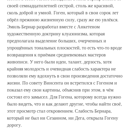
своей семнадцатилетней сестрой, столь же красивой,
сколь доброй и умной. Гоген, который в свои сорок лет
обрёл прежнюю жизненную силу, сразу же ею увлёкся.
Эмиль Бернар разработал вместе с Анкетеном
художественную доктрину клуазонизма, которая
предполагала выделение больших, очерченных и
упрощённых тональных плоскостей, то есть что-то вроде
возвращения к приёмам средневековых мастеров
живописи. У него были идеи, талант, дерзость, хотя
крайняя молодость и очевидная слабость характера не
позволяли ему вдохнуть в свои произведения достаточно
жизни. По совету Винсента он встретился с Гогеном и
показал ему свои картины, объяснив при этом, в чём
состоял его замысел. Для Гогена, которому всегда нужно
было видеть, что и как делают другие, чтобы найти своё,
этот просмотр стал откровением. Слабость Бернара,
который не был ни Сезанном, ни Дега, открыла Гогену
дорогу.