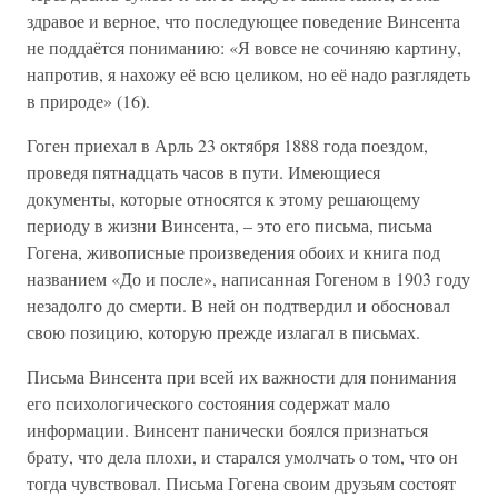
здравое и верное, что последующее поведение Винсента
не поддаётся пониманию: «Я вовсе не сочиняю картину,
напротив, я нахожу её всю целиком, но её надо разглядеть
в природе» (16).
Гоген приехал в Арль 23 октября 1888 года поездом,
проведя пятнадцать часов в пути. Имеющиеся
документы, которые относятся к этому решающему
периоду в жизни Винсента, – это его письма, письма
Гогена, живописные произведения обоих и книга под
названием «До и после», написанная Гогеном в 1903 году
незадолго до смерти. В ней он подтвердил и обосновал
свою позицию, которую прежде излагал в письмах.
Письма Винсента при всей их важности для понимания
его психологического состояния содержат мало
информации. Винсент панически боялся признаться
брату, что дела плохи, и старался умолчать о том, что он
тогда чувствовал. Письма Гогена своим друзьям состоят