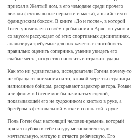
приехал в Жёлтый дом, в его чемодане среди прочего
лежали фехтовальные перчатки и маска), английским и
французским боксом. В книге «До и после», в которой
Гоген упоминает о своём пребывании в Арле, он умно и
со вкусом рассуждает об этих спортивных дисциплинах,
анализируя требуемые для них качества: способность
правильно оценить соперника, умение увидеть его
слабые места, искусство наносить и отражать удары.
Как это ни удивительно, исследователи Гогена почему-то
не обращают внимания на то, в какой мере эти страницы,
написанные бойцом, раскрывают характер автора. Роман
или фильм о Гогене мог бы начинаться сценой,
показывающей его не художником с кистью в руке, а
бретёром в фехтовальной маске и со шпагой в руке.
Поль Гоген был настоящий человек-кремень, который
прятал глубоко в себе натуру меланхолическую,
мечтательную, мягкую и отчасти ребяческую. Его