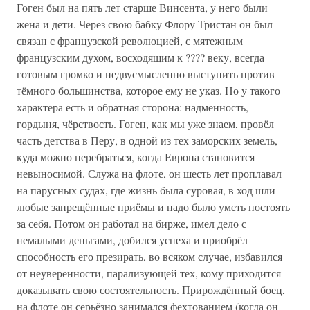
Гоген был на пять лет старше Винсента, у него были
жена и дети. Через свою бабку Флору Тристан он был
связан с французской революцией, с мятежным
французским духом, восходящим к ???? веку, всегда
готовым громко и недвусмысленно выступить против
тёмного большинства, которое ему не указ. Но у такого
характера есть и обратная сторона: надменность,
гордыня, чёрствость. Гоген, как мы уже знаем, провёл
часть детства в Перу, в одной из тех заморских земель,
куда можно перебраться, когда Европа становится
невыносимой. Служа на флоте, он шесть лет проплавал
на парусных судах, где жизнь была суровая, в ход шли
любые запрещённые приёмы и надо было уметь постоять
за себя. Потом он работал на бирже, имел дело с
немалыми деньгами, добился успеха и приобрёл
способность его презирать, во всяком случае, избавился
от неуверенности, парализующей тех, кому приходится
доказывать свою состоятельность. Прирождённый боец,
на флоте он серьёзно занимался фехтованием (когда он