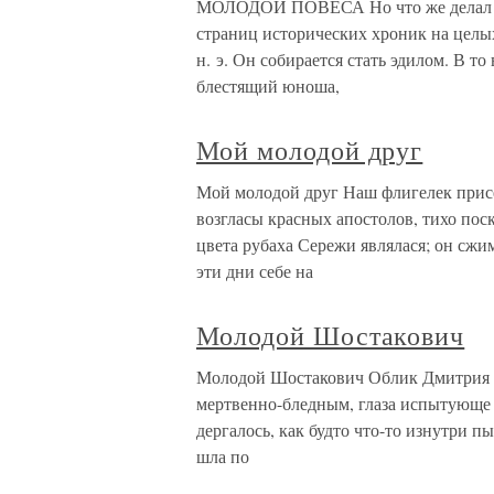
МОЛОДОЙ ПОВЕСА Но что же делал вс
страниц исторических хроник на целых
н. э. Он собирается стать эдилом. В т
блестящий юноша,
Мой молодой друг
Мой молодой друг Наш флигелек прис
возгласы красных апостолов, тихо пос
цвета рубаха Сережи являлася; он сжим
эти дни себе на
Молодой Шостакович
Молодой Шостакович Облик Дмитрия Ш
мертвенно-бледным, глаза испытующе с
дергалось, как будто что-то изнутри п
шла по