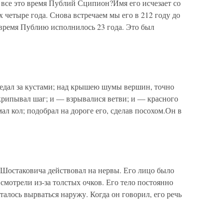
е это время Публий Сципион?Имя его исчезает со
 четыре года. Снова встречаем мы его в 212 году до
о время Публию исполнилось 23 года. Это был
едал за кустами; над крышею шумы вершин, точно
крипывал шаг; и — взрывалися ветви; и — красного
ал кол; подобрал на дороге его, сделав посохом.Он в
остаковича действовал на нервы. Его лицо было
мотрели из-за толстых очков. Его тело постоянно
ыталось вырваться наружу. Когда он говорил, его речь