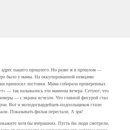
 адрес нашего прошлого. Но разве ж в прошлом —
стеро было у мамы. На оккупированной немцами
дин приносил листовки. Мама собирала проверенных
т» — так назывались эти мамины вечера. Сетуют, что
меры — с экрана исчезли. Что главной фигурой стал
ерои. Вот и молодогвардейцев-подпольщиков стали
лали. Показывать фильм перестали. А зря!
покажите хотя бы вчерашних. Пусть бы люди смотрели,
 дети от двенадцати до семнадцати лет, которые жизнь