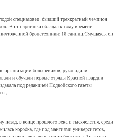
лодой спецназовец, бывший трехкратный чемпион
ров. Этот парнишка обладал к тому времени
ничтоженной бронетехники: 18 единиц.Смущаясь, он
организации большевиков, руководили
авали и обучали первые отряды Красной гвардии.
издавала под редакцией Подвойского газеты
ат»,
у назад, в конце прошлого века и тысячелетия, среди
илась коробка, где под мантиями университетов,
ую степень, лежали какие-то блокноты. Тогда все