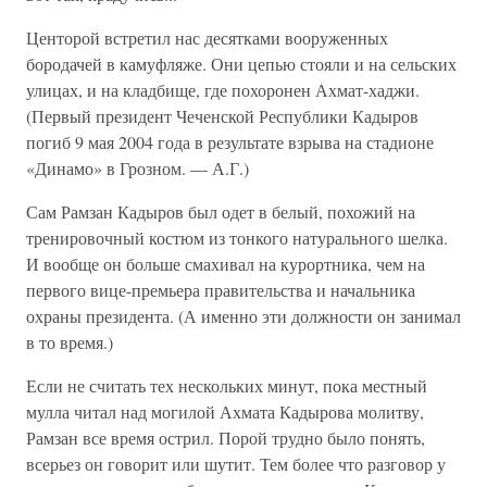
Центорой встретил нас десятками вооруженных
бородачей в камуфляже. Они цепью стояли и на сельских
улицах, и на кладбище, где похоронен Ахмат-хаджи.
(Первый президент Чеченской Республики Кадыров
погиб 9 мая 2004 года в результате взрыва на стадионе
«Динамо» в Грозном. — А.Г.)
Сам Рамзан Кадыров был одет в белый, похожий на
тренировочный костюм из тонкого натурального шелка.
И вообще он больше смахивал на курортника, чем на
первого вице-премьера правительства и начальника
охраны президента. (А именно эти должности он занимал
в то время.)
Если не считать тех нескольких минут, пока местный
мулла читал над могилой Ахмата Кадырова молитву,
Рамзан все время острил. Порой трудно было понять,
всерьез он говорит или шутит. Тем более что разговор у