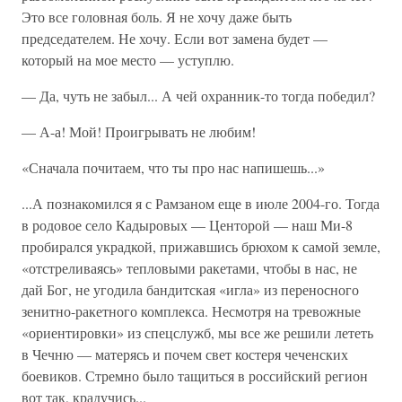
Это все головная боль. Я не хочу даже быть
председателем. Не хочу. Если вот замена будет —
который на мое место — уступлю.
— Да, чуть не забыл... А чей охранник-то тогда победил?
— А-а! Мой! Проигрывать не любим!
«Сначала почитаем, что ты про нас напишешь...»
...А познакомился я с Рамзаном еще в июле 2004-го. Тогда
в родовое село Кадыровых — Центорой — наш Ми-8
пробирался украдкой, прижавшись брюхом к самой земле,
«отстреливаясь» тепловыми ракетами, чтобы в нас, не
дай Бог, не угодила бандитская «игла» из переносного
зенитно-ракетного комплекса. Несмотря на тревожные
«ориентировки» из спецслужб, мы все же решили лететь
в Чечню — матерясь и почем свет костеря чеченских
боевиков. Стремно было тащиться в российский регион
вот так, крадучись...