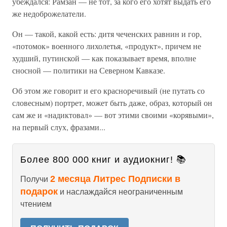
убеждался: Рамзан — не тот, за кого его хотят выдать его
же недоброжелатели.
Он — такой, какой есть: дитя чеченских равнин и гор,
«потомок» военного лихолетья, «продукт», причем не
худший, путинской — как показывает время, вполне
сносной — политики на Северном Кавказе.
Об этом же говорит и его красноречивый (не путать со
словесным) портрет, может быть даже, образ, который он
сам же и «надиктовал» — вот этими своими «корявыми»,
на первый слух, фразами...
Более 800 000 книг и аудиокниг! 📚
2 месяца Литрес Подписки в
Получи
подарок
и наслаждайся неограниченным
чтением