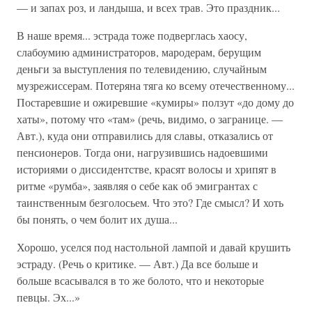
— и запах роз, и ландыша, и всех трав. Это праздник...
В наше время... эстрада тоже подверглась хаосу,
слабоумию администраторов, мародерам, берущим
деньги за выступления по телевидению, случайным
музрежиссерам. Потеряна тяга ко всему отечественному...
Постаревшие и ожиревшие «кумиры» ползут «до дому до
хаты», потому что «там» (речь, видимо, о загранице. —
Авт.), куда они отправились для славы, отказались от
пенсионеров. Тогда они, нагрузившись надоевшими
историями о диссидентстве, красят волосы и хрипят в
ритме «румба», заявляя о себе как об эмигрантах с
таинственным безголосьем. Что это? Где смысл? И хоть
бы понять, о чем болит их душа...
Хорошо, уселся под настольной лампой и давай крушить
эстраду. (Речь о критике. — Авт.) Да все больше и
больше всасывался в то же болото, что и некоторые
певцы. Эх...»