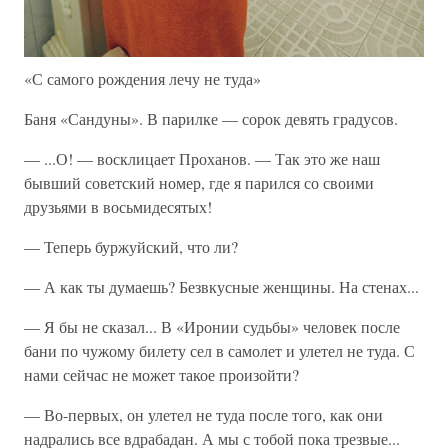
«С самого рождения лечу не туда»
Баня «Сандуны». В парилке — сорок девять градусов.
— ...О! — восклицает Проханов. — Так это же наш
бывший советский номер, где я парился со своими
друзьями в восьмидесятых!
— Теперь буржуйский, что ли?
— А как ты думаешь? Безвкусные женщины. На стенах...
— Я бы не сказал... В «Иронии судьбы» человек после
бани по чужому билету сел в самолет и улетел не туда. С
нами сейчас не может такое произойти?
— Во-первых, он улетел не туда после того, как они
надрались все вдрабадан. А мы с тобой пока трезвые...