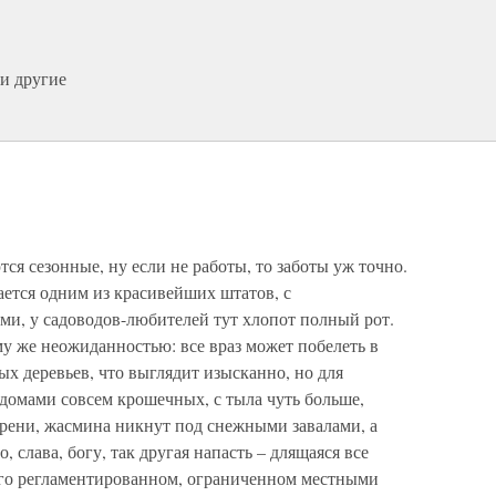
и другие
ся сезонные, ну если не работы, то заботы уж точно.
ается одним из красивейших штатов, с
ми, у садоводов-любителей тут хлопот полный рот.
у же неожиданностью: все враз может побелеть в
ых деревьев, что выглядит изысканно, но для
 домами совсем крошечных, с тыла чуть больше,
ирени, жасмина никнут под снежными завалами, а
 слава, богу, так другая напасть – длящаяся все
рого регламентированном, ограниченном местными