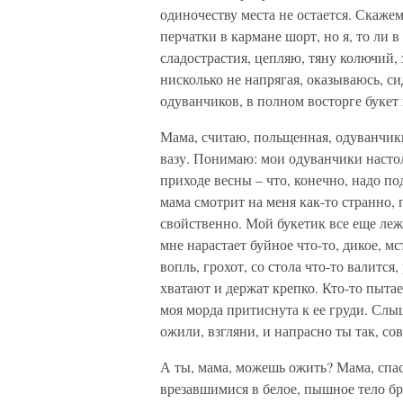
одиночеству места не остается. Скажем
перчатки в кармане шорт, но я, то ли в
сладострастия, цепляю, тяну колючий, 
нисколько не напрягая, оказываюсь, си
одуванчиков, в полном восторге букет
Мама, считаю, польщенная, одуванчики
вазу. Понимаю: мои одуванчики насто
приходе весны – что, конечно, надо п
мама смотрит на меня как-то странно, 
свойственно. Мой букетик все еще лежит
мне нарастает буйное что-то, дикое, м
вопль, грохот, со стола что-то валится,
хватают и держат крепко. Кто-то пыта
моя морда притиснута к ее груди. Слы
ожили, взгляни, и напрасно ты так, с
А ты, мама, можешь ожить? Мама, спас
врезавшимися в белое, пышное тело бр