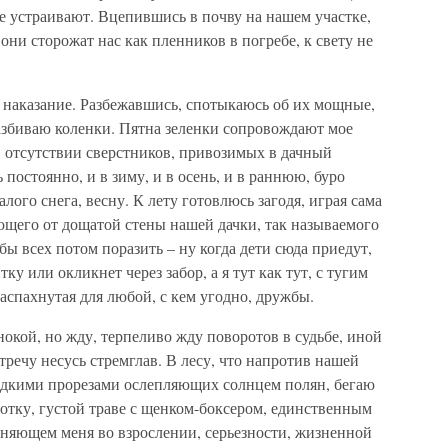
не устраивают. Вцепившись в почву на нашем участке,
ни сторожат нас как пленников в погребе, к свету не
в наказание. Разбежавшись, спотыкаюсь об их мощные,
збиваю коленки. Пятна зеленки сопровождают мое
 в отсутствии сверстников, привозимых в дачный
ь постоянно, и в зиму, и в осень, и в раннюю, буро
лого снега, весну. К лету готовлюсь загодя, играя сама
ающего от дощатой стены нашей дачки, так называемого
бы всех потом поразить – ну когда дети сюда приедут,
тку или окликнет через забор, а я тут как тут, с тугим
аспахнутая для любой, с кем угодно, дружбы.
нокой, но жду, терпеливо жду поворотов в судьбе, иной
стречу несусь стремглав. В лесу, что напротив нашей
редкими прорезами ослепляющих солнцем полян, бегаю
отку, густой траве с щенком-боксером, единственным
няющем меня во взрослении, серьезности, жизненной