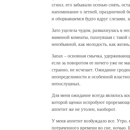
сгнил, его забывали осенью снять, ост
напоминание о летней, праздничной бе
и оборвавшемся будто вдруг слезами, 
Зато уцелела чудом, размахнулась в н
маминой комнаты, пахнувшая с такой о
неизбывной, как молодость, как жизнь,
Запах – основная смычка, удерживающа
если за поворотом ее ничего уже не ма
странно, не исчезает. Ожидание сродн
неопределимости и особенной властн
непослушных.
Для меня ожидание всегда являлось кост
которой щенки испробуют прорезающие
аппетит же не утолен, наоборот.
У меня аппетит возбуждало все. Утро,
потраченного времени во сне, ночью. Б