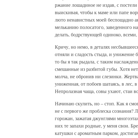
ржание лошадиное не издав, с постели
выискивая, чтобы к маме или папе ворв
люто ненавистных моей беспощадно ак
мельканию полосатого, заведенного на 
делать, бодрствующей одиноко, всеми,
Кричу, но немо, в деталях несбывшееся
отняли и сладость стыда, и унижение 
то бы я так рыдала, с таким наслажде
смешанные из разбитой губы. Хотя нет
молча, не обронив ни слезинки. Жертва
униженная, от побоев шатаясь, в лес, 
Непролазная чаща, совы ухают, стаи в
Начинаю скулить, но – стоп. Как я смо
не с первого же проблеска сознания? Л
горожан, зажатая джунглями многоэта
них те запахи родные, у меня свои. Бр
катушки с ароматным парком, достигаю