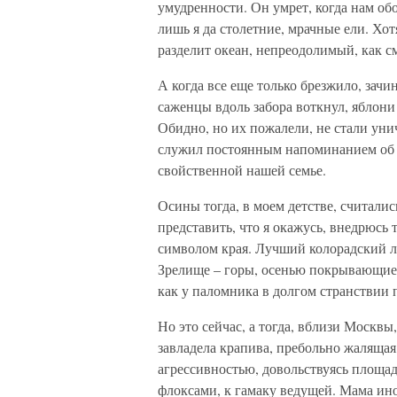
умудренности. Он умрет, когда нам об
лишь я да столетние, мрачные ели. Хотя 
разделит океан, непреодолимый, как с
А когда все еще только брезжило, зачи
саженцы вдоль забора воткнул, яблони
Обидно, но их пожалели, не стали уни
служил постоянным напоминанием об 
свойственной нашей семье.
Осины тогда, в моем детстве, считалис
представить, что я окажусь, внедрюсь 
символом края. Лучший колорадский л
Зрелище – горы, осенью покрывающиес
как у паломника в долгом странствии
Но это сейчас, а тогда, вблизи Москвы
завладела крапива, пребольно жалящая
агрессивностью, довольствуясь площа
флоксами, к гамаку ведущей. Мама ино