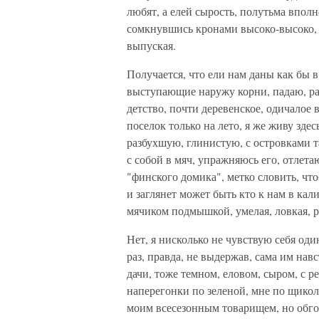
любят, а елей сырость, полутьма впол
сомкнувшись кронами высоко-высоко, о
выпуская.
Получается, что ели нам даны как бы 
выступающие наружу корни, падаю, ра
детство, почти деревенское, одичалое
поселок только на лето, я же живу здес
разбухшую, глинистую, с островками та
с собой в мяч, упражняюсь его, отлет
"финского домика", метко словить, что
и заглянет может быть кто к нам в кали
мячиком подмышкой, умелая, ловкая, р
Нет, я нисколько не чувствую себя оди
раз, правда, не выдержав, сама им нав
дачи, тоже темном, еловом, сыром, с 
наперегонки по зеленой, мне по щикол
моим всесезонным товарищем, но обго