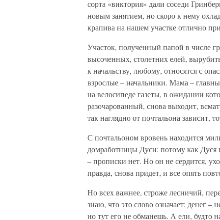
сорта «виктория» дали соседи Гринберг
новым занятием, но скоро к нему охлад
крапива на нашем участке отлично пр
Участок, полученный папой в числе г
высоченных, столетних елей, вырубить
к начальству, любому, относятся с оп
взрослые – начальники. Мама – главны
на велосипеде газеты, в ожидании кот
разочарованный, снова выходит, всма
так наглядно от почтальона зависит, т
С почтальоном вровень находится мил
домработницы Дуси: потому как Дуся п
– прописки нет. Но он не сердится, у
правда, снова придет, и все опять повт
Но всех важнее, строже лесничий, пере
знаю, что это слово означает: денег – 
но тут его не обманешь. А ели, будто н