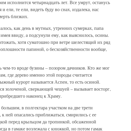
оим исполнится четырнадцать лет. Все умрут, останусь
и ели, те ели, видеть буду во снах, издалека, нас
мерть близких.
налось, как день в мутных, утренних сумерках, папа
 имея ввиду, а подсунули ему, как выяснилось, осины.
чтожать, хотя суматошно при ветре шелестящий их ряд
оплошности папиной, о бесхозяйственности вообще,
ь чем-то вроде бузины – позором дачников. Кто же мог
там, где дерево именно этой породы считается
ыжный курорт называется Аспен, то есть осиной.
я золоченой, сверкающей чешуей – вызывает восторг,
 прибредшего наконец к Храму.
, большим, в полгектара участком на две трети
, к ней опасались приближаться, смирились с ее
дкой перед крыльцом да тропинкой, обсаженной
гда в гамаке возлежала с книжкой, но потом гамак