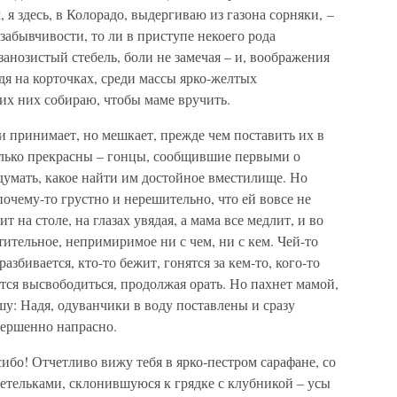
, я здесь, в Колорадо, выдергиваю из газона сорняки, –
 забывчивости, то ли в приступе некоего рода
занозистый стебель, боли не замечая – и, воображения
дя на корточках, среди массы ярко-желтых
 их них собираю, чтобы маме вручить.
 принимает, но мешкает, прежде чем поставить их в
лько прекрасны – гонцы, сообщившие первыми о
одумать, какое найти им достойное вместилище. Но
почему-то грустно и нерешительно, что ей вовсе не
 на столе, на глазах увядая, а мама все медлит, и во
стительное, непримиримое ни с чем, ни с кем. Чей-то
 разбивается, кто-то бежит, гонятся за кем-то, кого-то
ется высвободиться, продолжая орать. Но пахнет мамой,
шу: Надя, одуванчики в воду поставлены и сразу
овершенно напрасно.
ибо! Отчетливо вижу тебя в ярко-пестром сарафане, со
етельками, склонившуюся к грядке с клубникой – усы