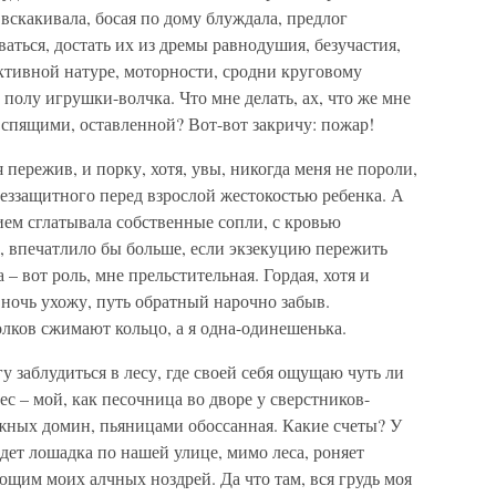
 вскакивала, босая по дому блуждала, предлог
аться, достать их из дремы равнодушия, безучастия,
тивной натуре, моторности, сродни круговому
полу игрушки-волчка. Что мне делать, ах, что же мне
 спящими, оставленной? Вот-вот закричу: пожар!
 пережив, и порку, хотя, увы, никогда меня не пороли,
беззащитного перед взрослой жестокостью ребенка. А
нием сглатывала собственные сопли, с кровью
, впечатлило бы больше, если экзекуцию пережить
 – вот роль, мне прельстительная. Гордая, хотя и
в ночь ухожу, путь обратный нарочно забыв.
олков сжимают кольцо, а я одна-одинешенька.
гу заблудиться в лесу, где своей себя ощущаю чуть ли
ес – мой, как песочница во дворе у сверстников-
жных домин, пьяницами обоссанная. Какие счеты? У
едет лошадка по нашей улице, мимо леса, роняет
щим моих алчных ноздрей. Да что там, вся грудь моя