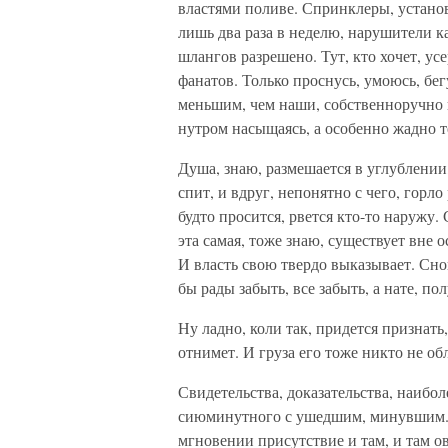
властями поливе. Спринклеры, установ
лишь два раза в неделю, нарушители к
шлангов разрешено. Тут, кто хочет, ус
фанатов. Только проснусь, умоюсь, бе
меньшим, чем наши, собственноручно 
нутром насыщаясь, а особенно жадно т
Душа, знаю, размешается в углублении,
спит, и вдруг, непонятно с чего, горл
будто просится, рвется кто-то наружу.
эта самая, тоже знаю, существует вне 
И власть свою твердо выказывает. Сно
бы рады забыть, все забыть, а нате, по
Ну ладно, коли так, придется признать
отнимет. И груза его тоже никто не об
Свидетельства, доказательства, наиб
сиюминутного с ушедшим, минувшим. 
мгновении присутствие и там, и там о