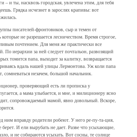
и – и ты, насквозь городская, увлечена этим, для тебя
еешь. Грядка исчезнет в зарослях крапивы: вот
ижилась.
руппы писателей-фронтовиков, сыр и темен от
 которые не разрешается лесничеством. Время строгое,
асливым почтением. Для меня же практически все
й. По иерархии за ней следует почтальон, развозящий
орых томится папа, выходит за калитку, возвращается
триваясь вдаль нашей улицы Лермонтова. Уж коли папа
от, сомневаться незачем, большой начальник.
иционер, проверяющий есть ли прописка у
угается, а мама улыбается, и мне, и милиционеру ясно
ходит, сопровождаемый мамой, явно довольный. Вскоре,
орится.
д ним вправду родители робеют. У него ре-пу-та-ция,
не берет. И ели вырубать не дает. Разве что усыхающие,
азло, и не собираются усыхать. Вот сосны, те солнце