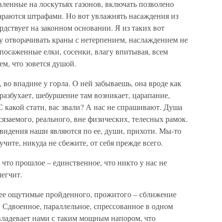
ленные на лоскутьях газонов, включать позволено
араются штрафами. Но вот увлажнять насаждения из
ердствует на законном основании. Я из таких вот
гу отворачивать краны с нетерпением, наслаждением не
посаженные елки, сосенки, влагу впитывая, всем
ем, что зовется душой.
 во впадине у горла. О ней забываешь, она вроде как
о разбухает, шебуршение там возникает, царапание,
 С какой стати, вас звали? А нас не спрашивают. Душа
осязаемого, реального, вне физических, телесных рамок.
видения наши являются по ее, души, прихоти. Мы-то
лучите, никуда не сбежите, от себя прежде всего.
, что прошлое – единственное, что никто у нас не
легчит.
олее ощутимые пройденного, прожитого – сближение
Сдвоенное, параллельное, спрессованное в одном
владевает нами с таким мощным напором, что