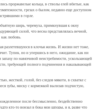
ались проржавелые кольца, в стволы елей вбитые, как
змятежности, грезах о былом, недавно еще доступном
застрявшими в горле.
еобъятную ширь, черемуха, примкнувшая к окну
дуряющей силой, что весна представлялась вечной,
 как любовь.
я разлетевшуюся в клочья жизнь. И жизни нет тоже,
ячит. Тупик, но и упершись в него, ожидание, как ни
и запаху по навязчивой неистребимости, ускользающей
ости, требующей полного подчинения и наказывающей
ью, жесткой, голой, без следов мякоти, в схватке с
ся зубы, миску с кормежкой вылизав подчистую,
 вожделенное после бессмысленно, бездейственно
удто кто-то вонзал в бока мои шпоры, и я, разве что