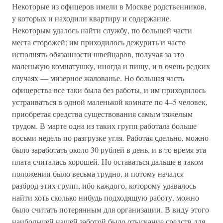
Некоторые из офицеров имели в Москве родственников,
у которых и находили квартиру и содержание.
Некоторым удалось найти службу, по большей части
места сторожей; им приходилось дежурить и часто
исполнять обязанности швейцаров, получая за это
маленькую комнатушку, иногда и пищу, и в очень редких
случаях — мизерное жалованье. Но большая часть
офицерства все таки была без работы, и им приходилось
устраиваться в одной маленькой комнате по 4–5 человек,
приобретая средства существования самым тяжелым
трудом. В марте одна из таких групп работала больше
восьми недель по разгрузке угля. Работая сдельно, можно
было заработать около 30 рублей в день, и в то время эта
плата считалась хорошей. Но оставаться дальше в таком
положении было весьма трудно, и потому начался
разброд этих групп, ибо каждого, которому удавалось
найти хоть сколько нибудь подходящую работу, можно
было считать потерянным для организации. В виду этого
наибольшей нашей заботой было отыскание средств для