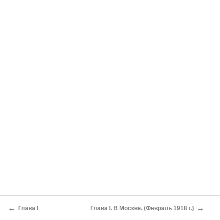
←
→
Глава I
Глава I. В Москве. (Февраль 1918 г.)