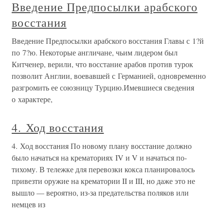
Введение Предпосылки арабского
восстания
Введение Предпосылки арабского восстания Главы с 1?й
по 7?ю. Некоторые англичане, чьим лидером был
Китченер, верили, что восстание арабов против турок
позволит Англии, воевавшей с Германией, одновременно
разгромить ее союзницу Турцию.Имевшиеся сведения
о характере,
4. Ход восстания
4. Ход восстания По новому плану восстание должно
было начаться на крематориях IV и V и начаться по-
тихому. В тележке для перевозки кокса планировалось
привезти оружие на крематории II и III, но даже это не
вышло — вероятно, из-за предательства поляков или
немцев из