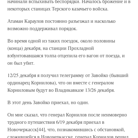
начинали вспыхивать беспорядки. Началось брожение и в
некоторых станицах Терского казачьего войска.
Атаман Караулов постоянно разъезжал и насколько
возможно поддерживал порядок.
Во время одной из таких поездок, около половины
(конца) декабря, на станции Прохладной
взбунтовавшаяся толпа отцепила его вагон от поезда, и
он был убит.
12/25 декабря я получил телеграмму от Завойко (бывший
ординарец Корнилова), что он вместе с генералом
Корниловым будут во Владикавказе 13/26 декабря.
В этот день Завойко приехал, но один.
Он мне сказал, что генерал Корнилов после неимоверно
трудного путешествия 6/19 декабря приехал в
Новочеркасск[44], что, познакомившись с обстановкой,
сложившейся в Новочеркасске, генерал Корнилов решил,