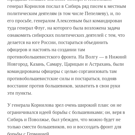
генерал Корнилов послал в Сибирь ряд писем к местным
политическим деятелям (в том числе Пепеляеву), и, по
его просьбе, генералом Алексеевым был командирован
туда генерал Флуг, на которого была возложена задача
ознакомить сибирских политических деятелей с тем, что
делается на юге России, постараться объединить
офицеров и настоять на создании там
противобольшевистского фронта. На Волгу — в Нижний
Новгород, Казань, Самару, Царицын и Астрахань, были
командированы офицеры с целью сорганизовать там
противобольшевистские силы и постараться, подняв
восстание против большевиков, захватить в свои руки
эти пункты.
У генерала Корнилова зрел очень широкий план: он не
ограничивался идеей борьбы с большевиками; он, веря в
Сибирь и Поволжье, был убежден, что можно будет не
только смести большевиков, но и воссоздать фронт для
борьбы с Германией.