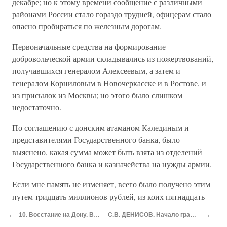
декабре; но к этому времени сообщение с различными
районами России стало гораздо трудней, офицерам стало
опасно пробираться по железным дорогам.
Первоначальные средства на формирование
добровольческой армии складывались из пожертвований,
получавшихся генералом Алексеевым, а затем и
генералом Корниловым в Новочеркасске и в Ростове, и
из присылок из Москвы; но этого было слишком
недостаточно.
По соглашению с донским атаманом Калединым и
представителями Государственного банка, было
выяснено, какая сумма может быть взята из отделений
Государственного банка и казначейства на нужды армии.
Если мне память не изменяет, всего было получено этим
путем тридцать миллионов рублей, из коих пятнадцать
пошли на нужды Дона, а пятнадцать были переданы в
←
→
10. Восстание на Дону. Возвращение армии на Дон
С.В. ДЕНИСОВ. Начало гражданской войны на Дону[49]
распоряжение генерала Алексеева.