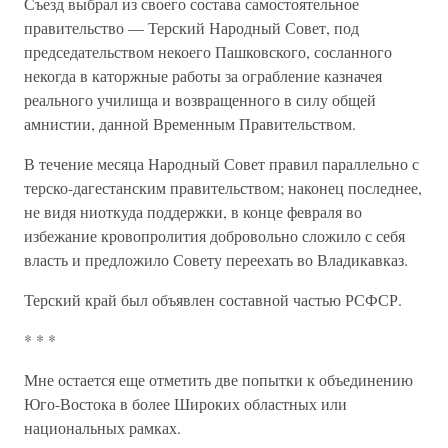
Съезд выбрал из своего состава самостоятельное
правительство — Терский Народный Совет, под
председательством некоего Пашковского, сосланного
некогда в каторжные работы за ограбление казначея
реального училища и возвращенного в силу общей
амнистии, данной Временным Правительством.
В течение месяца Народный Совет правил параллельно с
терско-дагестанским правительством; наконец последнее,
не видя ниоткуда поддержки, в конце февраля во
избежание кровопролития добровольно сложило с себя
власть и предложило Совету переехать во Владикавказ.
Терский край был объявлен составной частью РСФСР.
* * *
Мне остается еще отметить две попытки к объединению
Юго-Востока в более Широких областных или
национальных рамках.