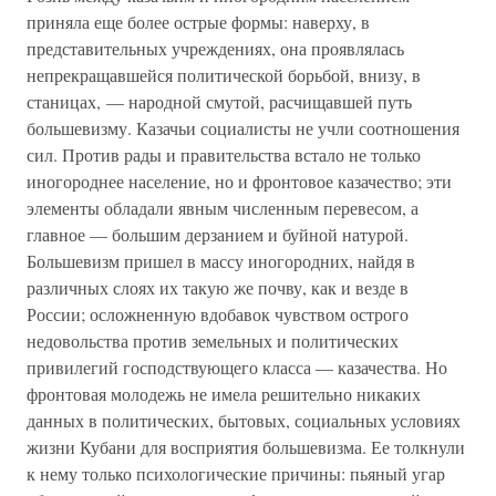
приняла еще более острые формы: наверху, в
представительных учреждениях, она проявлялась
непрекращавшейся политической борьбой, внизу, в
станицах, — народной смутой, расчищавшей путь
большевизму. Казачьи социалисты не учли соотношения
сил. Против рады и правительства встало не только
иногороднее население, но и фронтовое казачество; эти
элементы обладали явным численным перевесом, а
главное — большим дерзанием и буйной натурой.
Большевизм пришел в массу иногородних, найдя в
различных слоях их такую же почву, как и везде в
России; осложненную вдобавок чувством острого
недовольства против земельных и политических
привилегий господствующего класса — казачества. Но
фронтовая молодежь не имела решительно никаких
данных в политических, бытовых, социальных условиях
жизни Кубани для восприятия большевизма. Ее толкнули
к нему только психологические причины: пьяный угар