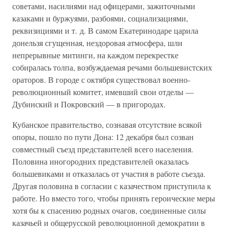
советами, насилиями над офицерами, зажиточными
казаками и буржуями, разбоями, социализациями,
реквизициями и т. д. В самом Екатеринодаре царила
донельзя сгущенная, нездоровая атмосфера, шли
непрерывные митинги, на каждом перекрестке
собиралась толпа, возбуждаемая речами большевистских
ораторов. В городе с октября существовал военно-
революционный комитет, имевший свои отделы —
Дубинский и Покровский — в пригородах.
Кубанское правительство, сознавая отсутствие всякой
опоры, пошло по пути Дона: 12 декабря был созван
совместный съезд представителей всего населения.
Половина иногородних представителей оказалась
большевиками и отказалась от участия в работе съезда.
Другая половина в согласии с казачеством приступила к
работе. Но вместо того, чтобы принять героические меры
хотя бы к спасению родных очагов, соединенные силы
казачьей и общерусской революционной демократии в