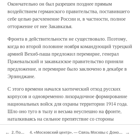
Окончательно он был разрешен позднее прямым
воздействием германского правительства, поставившего
себе целью расчленение России и, в частности, полное
отторжение от нее Закавказья.
Фронта в действительности не существовало. Поэтому,
когда во второй половине ноября командующий турецкой
армией Вехиб-паша предложил перемирие, генерал
Пржевальский и закавказское правительство приняли
предложение, и перемирие было заключено в декабре в
Эрзинджане.
С этого времени начался хаотический отход русских
корпусов и одновременно лихорадочное формирование
национальных войск для охраны территории 1914 года.
Шло оно туго в тылу и весьма неуспешно на фронте,
наталкиваясь на сильное препятствие со стороны
войсковых революционных учреждений и среди самих
←
→
2. Положение — на Дону в начале 1918 г
4. «Московский центр». — Связь Москвы с Доном. — Приезд на Дон генерала Корнилова. Попытки организации государственной власти на Юге: «триумвират» Алексеев — Корнилов — Каледин. — Совет. — Внутренние трения в триумвирате и Совете
грузинских и армянских воинов, у которых стремление