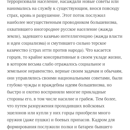
терроризовали население, насаждали новые советы или
нанимались на службу к существующим, внося повсюду
страх, кровь и разрушение. Этот поток послужил
наиболее могущественным проводником большевизма,
охватившего иногороднее русское население (жажда
земли), задевшего казачью интеллигенцию (жажда власти
и идеи социализма) и смутившего сильно терское
казачество (страх итти против народа). Что касается
горцев, то крайне консервативные в своем укладе жизни,
в котором весьма слабо отражалось социальное и
земельное неравенство, верные своим задачам и обычаям,
они управлялись своими национальными советами, были
глубоко чужды и враждебны идеям большевизма, но
быстро и охотно восприняли многие прикладные
стороны его, в том числе насилие и грабеж. Тем более,
что путем разоружения проходивших войсковых
эшелонов или купли у них горцы приобрели много
оружия (даже пушки) и боевых припасов. Кадром для
формирования послужили полки и батареи бывшего