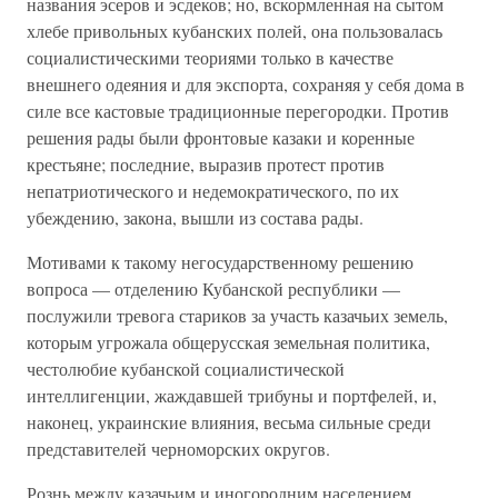
названия эсеров и эсдеков; но, вскормленная на сытом
хлебе привольных кубанских полей, она пользовалась
социалистическими теориями только в качестве
внешнего одеяния и для экспорта, сохраняя у себя дома в
силе все кастовые традиционные перегородки. Против
решения рады были фронтовые казаки и коренные
крестьяне; последние, выразив протест против
непатриотического и недемократического, по их
убеждению, закона, вышли из состава рады.
Мотивами к такому негосударственному решению
вопроса — отделению Кубанской республики —
послужили тревога стариков за участь казачьих земель,
которым угрожала общерусская земельная политика,
честолюбие кубанской социалистической
интеллигенции, жаждавшей трибуны и портфелей, и,
наконец, украинские влияния, весьма сильные среди
представителей черноморских округов.
Рознь между казачьим и иногородним населением