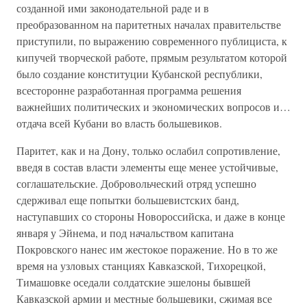
созданной ими законодательной раде и в
преобразованном на паритетных началах правительстве
приступили, по выражению современного публициста, к
кипучей творческой работе, прямым результатом которой
было создание конституции Кубанской республики,
всесторонне разработанная программа решения
важнейших политических и экономических вопросов и…
отдача всей Кубани во власть большевиков.
Паритет, как и на Дону, только ослабил сопротивление,
введя в состав власти элементы еще менее устойчивые,
соглашательские. Добровольческий отряд успешно
сдерживал еще попытки большевистских банд,
наступавших со стороны Новороссийска, и даже в конце
января у Эйнема, и под начальством капитана
Покровского нанес им жестокое поражение. Но в то же
время на узловых станциях Кавказской, Тихорецкой,
Тимашовке оседали солдатские эшелоны бывшей
Кавказской армии и местные большевики, сжимая все