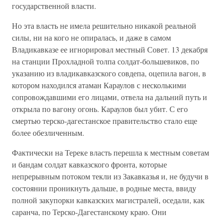
государственной власти.
Но эта власть не имела решительно никакой реальной
силы, ни на кого не опиралась, и даже в самом
Владикавказе ее игнорировал местный Совет. 13 декабря
на станции Прохладной толпа солдат-большевиков, по
указанию из владикавказского совдепа, оцепила вагон, в
котором находился атаман Караулов с несколькими
сопровождавшими его лицами, отвела на дальний путь и
открыла по вагону огонь. Караулов был убит. С его
смертью терско-дагестанское правительство стало еще
более обезличенным.
Фактически на Тереке власть перешла к местным советам
и бандам солдат кавказского фронта, которые
непрерывным потоком текли из Закавказья и, не будучи в
состоянии проникнуть дальше, в родные места, ввиду
полной закупорки кавказских магистралей, оседали, как
саранча, по Терско-Дагестанскому краю. Они