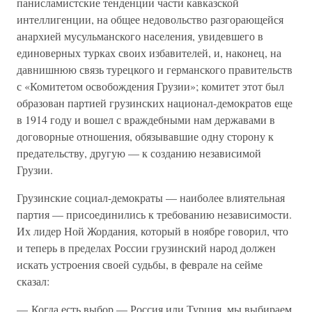
панисламистские тенденции части кавказской
интеллигенции, на общее недовольство разгорающейся
анархией мусульманского населения, увидевшего в
единоверных турках своих избавителей, и, наконец, на
давнишнюю связь турецкого и германского правительств
с «Комитетом освобождения Грузии»; комитет этот был
образован партией грузинских национал-демократов еще
в 1914 году и вошел с враждебными нам державами в
договорные отношения, обязывавшие одну сторону к
предательству, другую — к созданию независимой
Грузии.
Грузинские социал-демократы — наиболее влиятельная
партия — присоединились к требованию независимости.
Их лидер Ной Жордания, который в ноябре говорил, что
и теперь в пределах России грузинский народ должен
искать устроения своей судьбы, в феврале на сейме
сказал:
— Когда есть выбор — Россия или Турция, мы выбираем