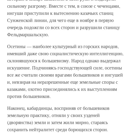
сильному разгрому. Вместе с тем, в союзе с чеченцами,
ингуши приступили к вытеснению казачьих станиц
Сунженской линии, для чего еще в ноябре в первую
очередь подожгли со всех сторон и разрушили станицу
Фельдмаршальскую.
Осетины — наиболее культурный из горских народов,
имевший даже свою социалистическую интеллигенцию,
склонявшуюся к большевизму. Народ однако выдержал
искушение. Подчиняясь господствующей силе, осетины
все же считали своими врагами большевиков и ингушей
и, невзирая на неразрешенные еще земельные споры с
казаками, охотно присоединялись к их выступлениям
против большевиков.
Наконец, кабардинцы, восприняв от большевиков
земельную практику, отняли у своих узденей
(дворянства) земли и затем жили мирно, стараясь
сохранить нейтралитет среди борющихся сторон.