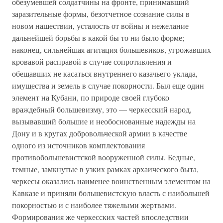
обезумевшей солдатчины на фронте, принимавший
заразительные формы, безотчетное сознание силы в
новом нашествии, усталость от войны и нежелание
дальнейшей борьбы в какой бы то ни было форме;
наконец, сильнейшая агитация большевиков, угрожавших
кровавой расправой в случае сопротивления и
обещавших не касаться внутреннего казачьего уклада,
имущества и земель в случае покорности. Был еще один
элемент на Кубани, по природе своей глубоко
враждебный большевизму, это — черкесский народ,
вызывавший большие и необоснованные надежды на
Дону и в кругах добровольческой армии в качестве
одного из источников комплектования
противобольшевистской вооруженной силы. Бедные,
темные, замкнутые в узких рамках архаического быта,
черкесы оказались наименее воинственным элементом на
Кавказе и приняли большевистскую власть с наибольшей
покорностью и с наиболее тяжелыми жертвами.
Формирования же черкесских частей впоследствии