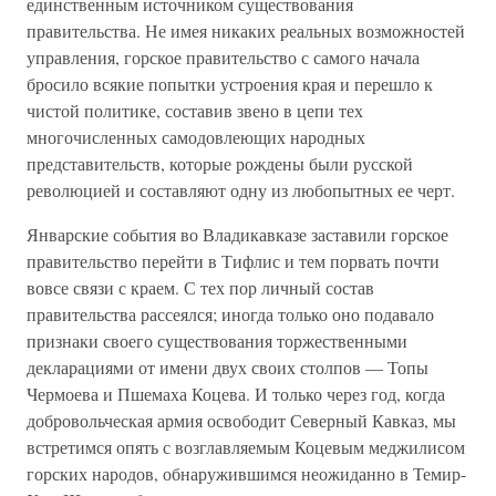
единственным источником существования
правительства. Не имея никаких реальных возможностей
управления, горское правительство с самого начала
бросило всякие попытки устроения края и перешло к
чистой политике, составив звено в цепи тех
многочисленных самодовлеющих народных
представительств, которые рождены были русской
революцией и составляют одну из любопытных ее черт.
Январские события во Владикавказе заставили горское
правительство перейти в Тифлис и тем порвать почти
вовсе связи с краем. С тех пор личный состав
правительства рассеялся; иногда только оно подавало
признаки своего существования торжественными
декларациями от имени двух своих столпов — Топы
Чермоева и Пшемаха Коцева. И только через год, когда
добровольческая армия освободит Северный Кавказ, мы
встретимся опять с возглавляемым Коцевым меджилисом
горских народов, обнаружившимся неожиданно в Темир-