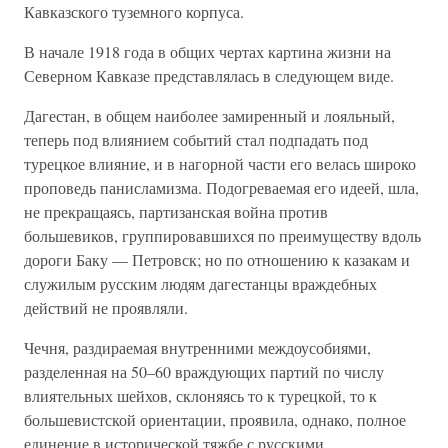
Кавказского туземного корпуса.
В начале 1918 года в общих чертах картина жизни на
Северном Кавказе представлялась в следующем виде.
Дагестан, в общем наиболее замиренный и лояльный,
теперь под влиянием событий стал подпадать под
турецкое влияние, и в нагорной части его велась широко
проповедь панисламизма. Подогреваемая его идеей, шла,
не прекращаясь, партизанская война против
большевиков, группировавшихся по преимуществу вдоль
дороги Баку — Петровск; но по отношению к казакам и
служилым русским людям дагестанцы враждебных
действий не проявляли.
Чечня, раздираемая внутренними междоусобиями,
разделенная на 50–60 враждующих партий по числу
влиятельных шейхов, склоняясь то к турецкой, то к
большевистской ориентации, проявила, однако, полное
единение в исторической тяжбе с русскими