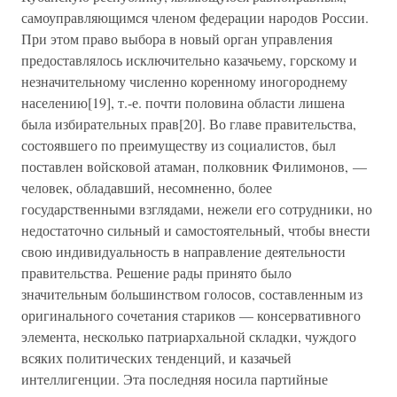
самоуправляющимся членом федерации народов России.
При этом право выбора в новый орган управления
предоставлялось исключительно казачьему, горскому и
незначительному численно коренному иногороднему
населению[19], т.-е. почти половина области лишена
была избирательных прав[20]. Во главе правительства,
состоявшего по преимуществу из социалистов, был
поставлен войсковой атаман, полковник Филимонов, —
человек, обладавший, несомненно, более
государственными взглядами, нежели его сотрудники, но
недостаточно сильный и самостоятельный, чтобы внести
свою индивидуальность в направление деятельности
правительства. Решение рады принято было
значительным большинством голосов, составленным из
оригинального сочетания стариков — консервативного
элемента, несколько патриархальной складки, чуждого
всяких политических тенденций, и казачьей
интеллигенции. Эта последняя носила партийные