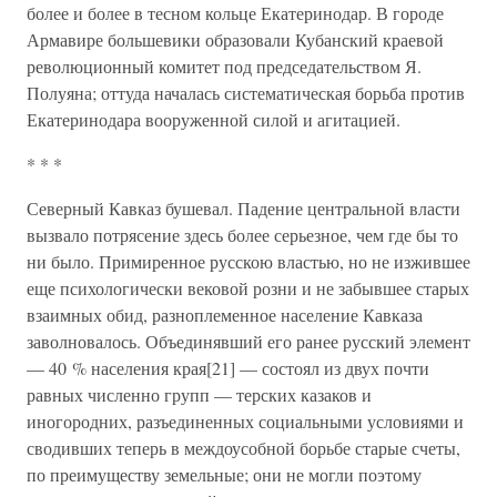
более и более в тесном кольце Екатеринодар. В городе
Армавире большевики образовали Кубанский краевой
революционный комитет под председательством Я.
Полуяна; оттуда началась систематическая борьба против
Екатеринодара вооруженной силой и агитацией.
* * *
Северный Кавказ бушевал. Падение центральной власти
вызвало потрясение здесь более серьезное, чем где бы то
ни было. Примиренное русскою властью, но не изжившее
еще психологически вековой розни и не забывшее старых
взаимных обид, разноплеменное население Кавказа
заволновалось. Объединявший его ранее русский элемент
— 40 % населения края[21] — состоял из двух почти
равных численно групп — терских казаков и
иногородних, разъединенных социальными условиями и
сводивших теперь в междоусобной борьбе старые счеты,
по преимуществу земельные; они не могли поэтому