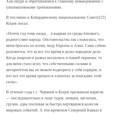
Хан-Шуре и обратившимся к главному командованию с
ультимативными требованиями.
В послании к Кабардинскому национальному Совету[22]
Коцев писал:
«Почти год тому назад… я вырван из среды близкого,
родного мне народа. Обстоятельства так сложились, что
меня бросало по всему лицу Европы и Азии. Само собою
разумеется, что за все это время я делал народное дело.
Когда анархия и развал коснулись и нашей окраины, то
для меня стало ясно, что собственными силами и
авторитетом мы не можем водворить у себя порядок; и
вот все это время прошло в хлопотах за поисками этой
силы».
В течение года г.г. Чермоев и Коцев призывали варягов
— последовательно в лице турок, немцев, англичан,
грузин, едва поспевая за быстро вертящимся колесом
мировых событий. А тем временем Северный Кавказ в