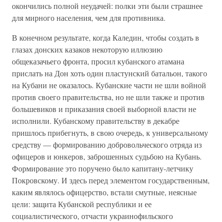
окончились полной неудачей: полки эти были страшнее
для мирного населения, чем для противника.
В конечном результате, когда Каледин, чтобы создать в
глазах донских казаков некоторую иллюзию
общеказачьего фронта, просил кубанского атамана
прислать на Дон хоть один пластунский батальон, такого
на Кубани не оказалось. Кубанские части не шли войной
против своего правительства, но не шли также и против
большевиков и приказания своей выборной власти не
исполнили. Кубанскому правительству в декабре
пришлось прибегнуть, в свою очередь, к универсальному
средству — формированию добровольческого отряда из
офицеров и юнкеров, заброшенных судьбою на Кубань.
Формирование это поручено было капитану-летчику
Покровскому. И здесь перед элементом государственным,
каким являлось офицерство, встали смутные, неясные
цели: защита Кубанской республики и ее
социалистического, отчасти украинофильского