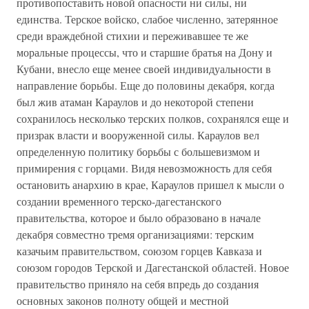
противопоставить новой опасности ни силы, ни
единства. Терское войско, слабое численно, затерянное
среди враждебной стихии и переживавшее те же
моральные процессы, что и старшие братья на Дону и
Кубани, внесло еще менее своей индивидуальности в
направление борьбы. Еще до половины декабря, когда
был жив атаман Караулов и до некоторой степени
сохранилось несколько терских полков, сохранялся еще и
призрак власти и вооруженной силы. Караулов вел
определенную политику борьбы с большевизмом и
примирения с горцами. Видя невозможность для себя
остановить анархию в крае, Караулов пришел к мысли о
создании временного терско-дагестанского
правительства, которое и было образовано в начале
декабря совместно тремя организациями: терским
казачьим правительством, союзом горцев Кавказа и
союзом городов Терской и Дагестанской областей. Новое
правительство приняло на себя впредь до создания
основных законов полноту общей и местной