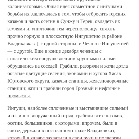
колонизаторами. Общая идея совместной с ингушами
борьбы их заключалась в том, чтобы отбросить терских
казаков и часть осетин в Сунжу и Терек, овладеть их
землями и, уничтожив тем чересполосицу, связать
прочно горную и плоскостную Ингушетию (в районе
Владикавказа), с одной стороны, и Чечню с Ингушетией
— с другой. Еще в конце декабря чеченцы с
фанатическим воодушевлением крупными силами
обрушились на соседей. Грабили, разоряли и жгли дотла
богатые цветущие селения, экономии и хутора Хасав-
Юртовского округа, казачьи станицы, железнодорожные
станции; жгли и грабили город Грозный и нефтяные
промыслы.
Ингуши, наиболее сплоченные и выставившие сильный
и отлично вооруженный отряд, грабили всех: казаков,
осетин, большевиков, с которыми, впрочем, были в
союзе, держали в постоянном страхе Владикавказ,
который в январе захватили в свои руки и подвергли