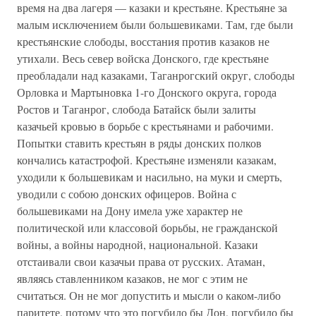
время на два лагеря — казаки и крестьяне. Крестьяне за
малым исключением были большевиками. Там, где были
крестьянские слободы, восстания против казаков не
утихали. Весь север войска Донского, где крестьяне
преобладали над казаками, Таганрогский округ, слободы
Орловка и Мартыновка 1-го Донского округа, города
Ростов и Таганрог, слобода Батайск были залиты
казачьей кровью в борьбе с крестьянами и рабочими.
Попытки ставить крестьян в ряды донских полков
кончались катастрофой. Крестьяне изменяли казакам,
уходили к большевикам и насильно, на муки и смерть,
уводили с собою донских офицеров. Война с
большевиками на Дону имела уже характер не
политической или классовой борьбы, не гражданской
войны, а войны народной, национальной. Казаки
отстаивали свои казачьи права от русских. Атаман,
являясь ставленником казаков, не мог с этим не
считаться. Он не мог допустить и мысли о каком-либо
паритете, потому что это погубило бы Дон, погубило бы