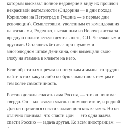
которым высказал полное недоверие в виду их прошлой
некрасивой деятельности (Сидорина — в дни похода
Корнилова на Петроград и Гущина — в первые дни
революции), Семилетовым, уволенным от командования
партизанами, Родзянко, высланным из Новочеркасска за
вредную политическую деятельность, С.П. Черевковым и
другими. Оставшись без дела при шумном и
многолюдном штабе Деникина, они вымещали свою
злобу на атамана в клевете на него.
Если обратиться к речам и поступкам атамана, то трудно
найти в них какую-либо особую симпатию к немцам и
тем более самостийность.
Россию должна спасать сама Россия, — это он понимал
твердо. Он гнал всякую мысль о помощи извне, и родной
Дон он стремился спасти силами донских казаков. Но он
отлично понимал, что спасти Дон — это одна задача,
спасти Россию — задача другая. Ко всем иностранцам, —