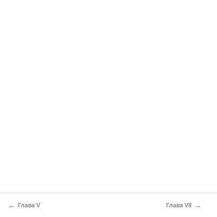
←
→
Глава V
Глава VII