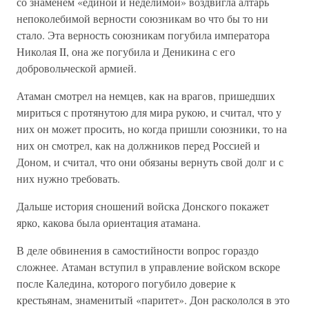
со знаменем «единой и неделимой» воздвигла алтарь
непоколебимой верности союзникам во что бы то ни
стало. Эта верность союзникам погубила императора
Николая II, она же погубила и Деникина с его
добровольческой армией.
Атаман смотрел на немцев, как на врагов, пришедших
мириться с протянутою для мира рукою, и считал, что у
них он может просить, но когда пришли союзники, то на
них он смотрел, как на должников перед Россией и
Доном, и считал, что они обязаны вернуть свой долг и с
них нужно требовать.
Дальше история сношений войска Донского покажет
ярко, какова была ориентация атамана.
В деле обвинения в самостийности вопрос гораздо
сложнее. Атаман вступил в управление войском вскоре
после Каледина, которого погубило доверие к
крестьянам, знаменитый «паритет». Дон раскололся в это