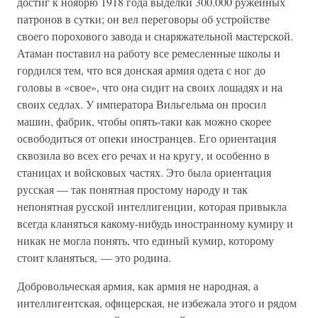
достиг к ноябрю 1918 года выделки 300.000 ружейных
патронов в сутки; он вел переговоры об устройстве
своего порохового завода и снаряжательной мастерской.
Атаман поставил на работу все ремесленные школы и
гордился тем, что вся донская армия одета с ног до
головы в «свое», что она сидит на своих лошадях и на
своих седлах. У императора Вильгельма он просил
машин, фабрик, чтобы опять-таки как можно скорее
освободиться от опеки иностранцев. Его ориентация
сквозила во всех его речах и на кругу, и особенно в
станицах и войсковых частях. Это была ориентация
русская — так понятная простому народу и так
непонятная русской интеллигенции, которая привыкла
всегда кланяться какому-нибудь иностранному кумиру и
никак не могла понять, что единый кумир, которому
стоит кланяться, — это родина.
Добровольческая армия, как армия не народная, а
интеллигентская, офицерская, не избежала этого и рядом