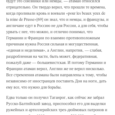
будут это союзники или немцы, — атаман относился
отрицательно. Он твердо верил, что прошли те времена,
когда проливали кровь и воевали «pour les beaux yeux de
la reine de Prusse»[69] он знал, что и немцы, и французы, и
англичане едут в Россию не для России, а для себя, чтобы
урвать с нее, что можно, и отлично понимал, что
Германии и Франции по взаимно противоположным
причинам нужна Россия сильная и могущественная,
«единая и неделимая», а Англии, напротив, — слабая,
раздробленная на части, быть может, федеративная,
пожалуй даже — большевистская. И потому Германии и
Франции атаман верил, Англии же не верил нисколько.
Все стремления атамана были направлены к тому, чтобы
независимо от иностранцев поставить Дон на ноги, дать
ему все, что нужно для борьбы.
Едва только он получил Таганрог, как сейчас же забрал
Русско-Балтийский завод, приспособил его для выделки
ружейных и артиллерийских трех-дюймовых патронов и