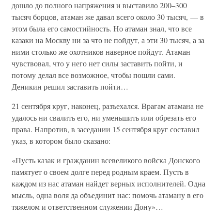
дошло до полного напряжения и выставило 200–300
тысяч борцов, атаман же давал всего около 30 тысяч, — в
этом была его самостийность. Но атаман знал, что все
казаки на Москву ни за что не пойдут, а эти 30 тысяч, а за
ними столько же охотников наверное пойдут. Атаман
чувствовал, что у него нет силы заставить пойти, и
потому делал все возможное, чтобы пошли сами.
Деникин решил заставить пойти…
21 сентября круг, наконец, разъехался. Врагам атамана не
удалось ни свалить его, ни уменьшить или обрезать его
права. Напротив, в заседании 15 сентября круг составил
указ, в котором было сказано:
«Пусть казак и гражданин всевеликого войска Донского
памятует о своем долге перед родным краем. Пусть в
каждом из нас атаман найдет верных исполнителей. Одна
мысль, одна воля да объединит нас: помочь атаману в его
тяжелом и ответственном служении Дону»…