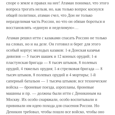
споре о земле и правах на нее! Атаман понимал, что этого
вопроса трогать нельзя, но, как только вопрос коснулся
общей политики, атаман счел, что Дон не только
неразделимая часть России, но что он обязан бороться и
восстановлять «единую и неделимую»…
Атаман решил итти с казаками спасать Россию не только
на словах, но и на деле. Он готовил и берег для этого
особый корпус молодых казаков: 1-я Донская казачья
дивизия — 5 тысяч шашек и 12 конных орудий; 1-я
пластунская бригада — 8 тысяч штыков, 8 полевых
орудий, 4 тяжелых орудия; 1-я стрелковая бригада — 8
тысяч штыков, 8 полевых орудий и 4 мортиры; 1-й
саперный батальон — 1 тысяча штыков; все технические
войска — броневые поезда, аэропланы, броневые
машины и пр. — должны были итти с Деникиным на
Москву. Их особо снаряжали, особо воспитывали и
прививали им идею похода для спасения России. Но
Деникин требовал, чтобы пошло все войско, чтобы оно