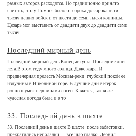
разных авторов расходятся. Но традиционно принято
считать, что у Помпея было от сорока до сорока пяти
тысяч пеших войск и от шести до семи тысяч конницы.
Цезарь мог выставить от двадцати двух до двадцати семи
тысяч
Последний мирный день
Последний мирный день Конец августа. Последние дни
лета.В этом году много солнца. Даже жара. И
предвечерняя прелесть Москвы-реки, глубокий покой ее
излучины в Николиной горе. В лучшие дни ветерок
ровно шумит вершинами сосен. Кажется, такая же
чудесная погода была и в то
33. Последний день в шахте
33. Последний день в шахте В шахте, после забастовки,
прекратились неполадки — все шло гладко. Леонид