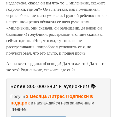
недалечека, сказал он им что- то… миленькие, скажите,
голубчики, где он?» Она лепетала, как помешанная;
черные большие глаза умоляли. Грудной ребенок плакал,
испуганно-крепко обхватил ее шею ручонками…
«Миленькие, они сказали, он бальшавик, да какой он
бальшавик! голубчики, расстреляли его, мне сказывал
сейчас один». «Нет, что вы, тут никого не
расстреливали», попробовал успокоить ее я, но
почувствовал, что это глупо, и пошел прочь.
А она все твердила: «Господи! Да что же это? Да за что
же это? Родненькие, скажите, где он?»
Более 800 000 книг и аудиокниг! 📚
2 месяца Литрес Подписки в
Получи
подарок
и наслаждайся неограниченным
чтением