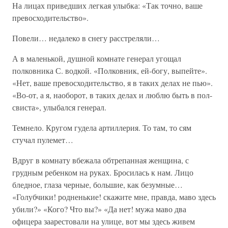
На лицах приведших легкая улыбка: «Так точно, ваше
превосходительство».
Повели… недалеко в снегу расстреляли…
А в маленькой, душной комнате генерал угощал
полковника С. водкой. «Полковник, ей-богу, выпейте».
«Нет, ваше превосходительство, я в таких делах не пью».
«Во-от, а я, наоборот, в таких делах и люблю быть в пол-
свиста», улыбался генерал.
Темнело. Кругом гудела артиллерия. То там, то сям
стучал пулемет…
Вдруг в комнату вбежала обтрепанная женщина, с
грудным ребенком на руках. Бросилась к нам. Лицо
бледное, глаза черные, большие, как безумные…
«Голубчики! родненькие! скажите мне, правда, маво здесь
убили?» «Кого? Что вы?» «Да нет! мужа маво два
офицера заарестовали на улице, вот мы здесь живем