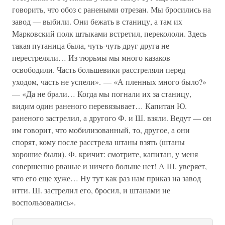
говорить, что обоз с ранеными отрезан. Мы бросились на
завод — выбили. Они бежать в станицу, а там их
Марковский полк штыками встретил, перекололи. Здесь
такая путаница была, чуть-чуть друг друга не
перестреляли… Из тюрьмы мы много казаков
освободили. Часть большевики расстреляли перед
уходом, часть не успели». — «А пленных много было?»
— «Да не брали… Когда мы погнали их за станицу,
видим один раненого перевязывает… Капитан Ю.
раненого застрелил, а другого Ф. и Ш. взяли. Ведут — он
им говорит, что мобилизованный, то, другое, а они
спорят, кому после расстрела штаны взять (штаны
хорошие были). Ф. кричит: смотрите, капитан, у меня
совершенно рваные и ничего больше нет! А Ш. уверяет,
что его еще хуже… Ну тут как раз нам приказ на завод
итти. Ш. застрелил его, бросил, и штанами не
воспользовались».