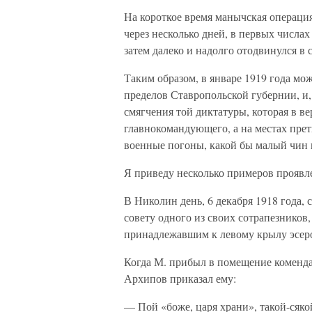
На короткое время манычская операция
через несколько дней, в первых числах
затем далеко и надолго отодвинулся в
Таким образом, в январе 1919 года м
пределов Ставропольской губернии, и,
смягчения той диктатуры, которая в в
главнокомандующего, а на местах пре
военные погоны, какой бы малый чин н
Я приведу несколько примеров проявл
В Николин день, 6 декабря 1918 года,
совету одного из своих сотрапезников,
принадлежавшим к левому крылу эсер
Когда М. прибыл в помещение коменда
Архипов приказал ему:
— Пой «боже, царя храни», такой-сяко