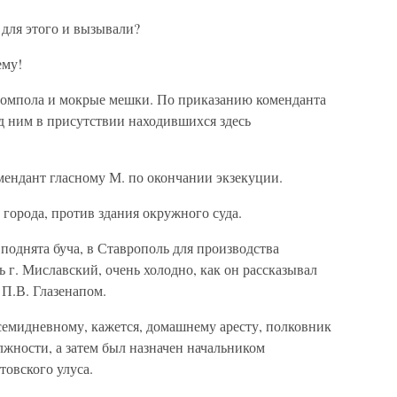
 для этого и вызывали?
ему!
шомпола и мокрые мешки. По приказанию коменданта
д ним в присутствии находившихся здесь
ендант гласному М. по окончании экзекуции.
 города, против здания окружного суда.
 поднята буча, в Ставрополь для производства
 г. Миславский, очень холодно, как он рассказывал
П.В. Глазенапом.
емидневному, кажется, домашнему аресту, полковник
жности, а затем был назначен начальником
овского улуса.