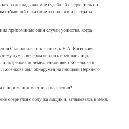
рнатора докладывал мне судебный следователь по
им отбывший наказание за подлоги и растраты
ения припоминаю один случай убийства, когда
ения Ставрополя от красных, к Н.А. Косенкову,
сному думы, вечером явились военные лица,
, и потребовали немедленной явки Косенкова в
А. Косенкова был обнаружен на площади Верхнего
ра в понимании местного населения?
мне обернулся с облучка ямщик и, вглядываясь в меня,