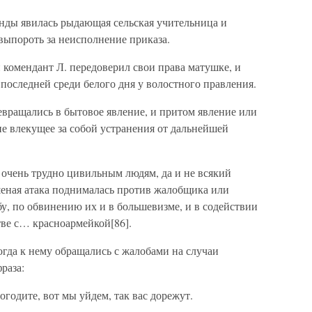
анды явилась рыдающая сельская учительница и
 выпороть за неисполнение приказа.
 комендант Л. передоверил свои права матушке, и
 последней среди белого дня у волостного правления.
ревращались в бытовое явление, и притом явление или
 не влекущее за собой устранения от дальнейшей
 очень трудно цивильным людям, да и не всякий
бешеная атака поднималась против жалобщика или
у, по обвинению их и в большевизме, и в содействии
тве с… красноармейкой[86].
гда к нему обращались с жалобами на случаи
раза:
годите, вот мы уйдем, так вас дорежут.