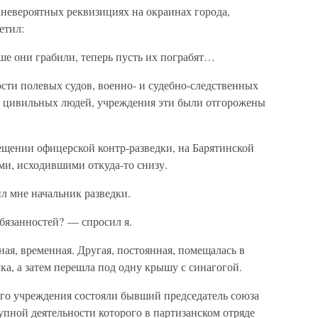
 невероятных реквизициях на окраинах города,
етил:
ше они грабили, теперь пусть их пограбят…
ости полевых судов, военно- и судебно-следственных
с, цивильных людей, учреждения эти были отгорожены
ещении офицерской контр-разведки, на Барятинской
ми, исходившими откуда-то снизу.
 мне начальник разведки.
обязанностей? — спросил я.
ная, временная. Другая, постоянная, помещалась в
ка, а затем перешла под одну крышу с синагогой.
ого учреждения состояли бывший председатель союза
тупной деятельности которого в партизанском отряде