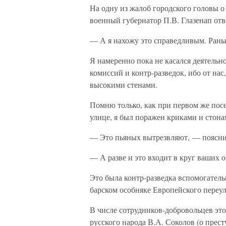
На одну из жалоб городского головы о
военный губернатор П.В. Глазенап отв
— А я нахожу это справедливым. Рань
Я намеренно пока не касался деятельн
комиссий и контр-разведок, ибо от на
высокими стенами.
Помню только, как при первом же пос
улице, я был поражен криками и стона
— Это пьяных вытрезвляют, — пояснил
— А разве и это входит в круг ваших 
Это была контр-разведка вспомогатель
барском особняке Европейского переул
В числе сотрудников-добровольцев эт
русского народа В.А. Соколов (о прес