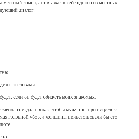
а местный комендант вызвал к себе одного из местных
едующий диалог:
отню.
дил его словами:
будет, если он будет обижать моих знакомых.
комендант издал приказ, чтобы мужчины при встрече с
имая головной убор, а женщины приветствовали бы его
воте.
ено..