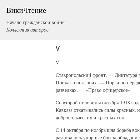
ВикиЧтение
Начало гражданской войны
Коллектив авторов
V
V
Ставропольский фронт. — Диктатура г
Приказ о поклонах. — Порка по перед
разведках. — «Право офицерское».
Со второй половины октября 1918 года
Кавказа откатывались силы красных, н
добровольческих и красных сил.
С 14 октября по ноябрь шла борьба во
развивались упорные бои за обладани