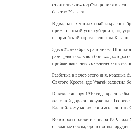
откатились из-под Ставрополя красные
бегство Улагаем.
В двадцатых числах ноября красные б
приманычский угол губернии, но, угр
на армейский корпус генерала Казанов
Здесь 22 декабря в районе сел Шишкин
разыгрался большой бой, ход которог
прибывшая с ним союзническая миссия 
Разбитые в вечер этого дня, красные б
Святого Креста, где Улагай захватил 
В начале января 1919 года красные б
железной дороги, окружены в Георгиев
Каспийскому морю, гонимые конницей
Во второй половине января 1919 года 
огромные обозы, бронепоезда, орудия,