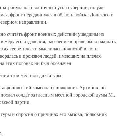
 затронула юго-восточный угол губернии, но уже
 мая, фронт передвинулся в область войска Донского и
 северном направлении.
ожно считать фронт военных действий ушедшим из
 в меру его отдаления, население в праве было ожидать
ерхах теоретически мыслилась полнотой власти
творялась в произвол людей, имеющих на плечах
а этих погонах ни был обозначен.
ения этой местной диктатуры.
 ставропольский комендант полковник Архипов, по
 послал солдат за гласным местной городской думы М.,
овской партии.
туры и спросил о причинах его вызова, полковник
й.