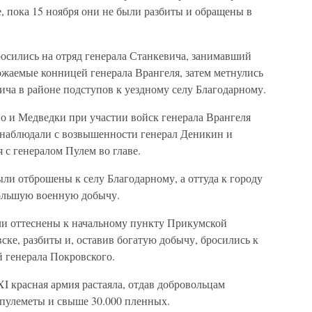
, пока 15 ноября они не были разбиты и обращены в
росились на отряд генерала Станкевича, занимавший
ожаемые конницей генерала Врангеля, затем метнулись
ича в районе подступов к уездному селу Благодарному.
о и Медведки при участии войск генерала Врангеля
о наблюдали с возвышенности генерал Деникин и
с генералом Пулем во главе.
ыли отброшены к селу Благодарному, а оттуда к городу
большую военную добычу.
ыли оттеснены к начальному пункту Прикумской
ске, разбиты и, оставив богатую добычу, бросились к
 генерала Покровского.
XI красная армия растаяла, отдав добровольцам
 пулеметы и свыше 30.000 пленных.