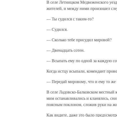
В селе Летницком Медвеженского уезд
жителей, и между ними произошел сл
— Ты судился с таким-то?
— Судился.
— Сколько тебе присудил мировой?
— Двенадцать сотен.
— Всыпать ему по одной за каждую с
Когда истцу всыпали, комендант прово
— Передай мировому, что и ему то же 
В селе Ладовско-Балковском местный 
мим останавливались и кланялись, сн
поясным поклоном, сложив руки на жи
Как видите, даже это было предусмотр