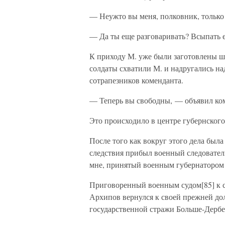
— Неужто вы меня, полковник, только
— Да ты еще разговаривать? Всыпать 
К приходу М. уже были заготовлены 
солдаты схватили М. и надругались на
сотрапезников коменданта.
— Теперь вы свободны, — объявил ком
Это происходило в центре губернского
После того как вокруг этого дела была
следствия прибыл военный следователь
мне, принятый военным губернатором 
Приговоренный военным судом[85] к с
Архипов вернулся к своей прежней дол
государственной стражи Больше-Дербет