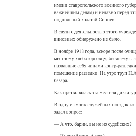
имени ставропольского военного губе
важнейшим делам) и недавно перед эт
подпольный ходатай Сопнев.
В связи с деятельностью этого учрежд
виновных обнаружено не было.
В ноябре 1918 года, вскоре после очищ
местному хлеботорговцу, бывшему гла
назвавшие себя чинами контр-разведки
помещение разведки. На утро труп Н.
базара.
Как претворялась эта местная диктату
В одну из моих служебных поездок ко 
задал вопрос:
— А что, барин, вы не из судейских?
— Из судейских. А что?