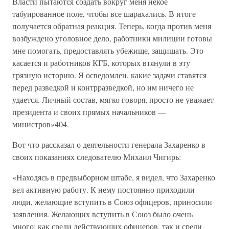
Власти пытаются создать вокруг меня некое
табуированное поле, чтобы все шарахались. В итоге
получается обратная реакция. Теперь, когда против меня
возбуждено уголовное дело, работники милиции готовы
мне помогать, предоставлять убежище, защищать. Это
касается и работников КГБ, которых втянули в эту
грязную историю. Я осведомлен, какие задачи ставятся
перед разведкой и контрразведкой, но им ничего не
удается. Личный состав, мягко говоря, просто не уважает
президента и своих прямых начальников —
министров»404.
Вот что рассказал о деятельности генерала Захаренко в
своих показаниях следователю Михаил Чигирь:
«Находясь в предвыборном штабе, я видел, что Захаренко
вел активную работу. К нему постоянно приходили
люди, желающие вступить в Союз офицеров, приносили
заявления. Желающих вступить в Союз было очень
много: как среди действующих офицеров, так и среди