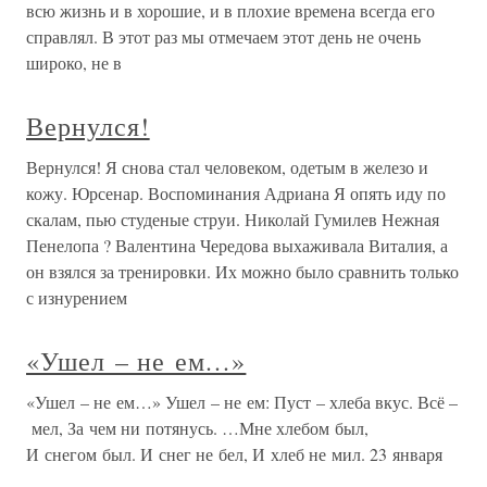
всю жизнь и в хорошие, и в плохие времена всегда его
справлял. В этот раз мы отмечаем этот день не очень
широко, не в
Вернулся!
Вернулся! Я снова стал человеком, одетым в железо и
кожу. Юрсенар. Воспоминания Адриана Я опять иду по
скалам, пью студеные струи. Николай Гумилев Нежная
Пенелопа ? Валентина Чередова выхаживала Виталия, а
он взялся за тренировки. Их можно было сравнить только
с изнурением
«Ушел – не ем…»
«Ушел – не ем…» Ушел – не ем: Пуст – хлеба вкус. Всё –
мел, За чем ни потянусь. …Мне хлебом был,
И снегом был. И снег не бел, И хлеб не мил. 23 января