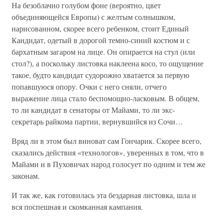
На безоблачно голубом фоне (вероятно, цвет
объединяющейся Европы) с желтым солнышком,
нарисованном, скорее всего ребенком, стоит Единый
Кандидат, одетый в дорогой темно-синий костюм и с
бархатным загаром на лице. Он опирается на стул (или
стол?), а поскольку листовка наклеена косо, то ощущение
такое, будто кандидат судорожно хватается за первую
попавшуюся опору. Очки с него сняли, отчего
выражение лица стало беспомощно-ласковым. В общем,
то ли кандидат в сенаторы от Майами, то ли экс-
секретарь райкома партии, вернувшийся из Сочи…
Вряд ли в этом был виноват сам Гончарик. Скорее всего,
сказались действия «технологов», уверенных в том, что в
Майами и в Пуховичах народ голосует по одним и тем же
законам.
И так же, как готовилась эта бездарная листовка, шла и
вся поспешная и скомканная кампания.