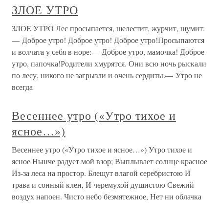
ЗЛОЕ УТРО
ЗЛОЕ УТРО Лес просыпается, шелестит, журчит, шумит:
— Доброе утро! Доброе утро! Доброе утро!Просыпаются
и волчата у себя в норе:— Доброе утро, мамочка! Доброе
утро, папочка!Родители хмурятся. Они всю ночь рыскали
по лесу, никого не загрызли и очень сердиты.— Утро не
всегда
Весеннее утро («Утро тихое и
ясное…»)
Весеннее утро («Утро тихое и ясное…») Утро тихое и
ясное Нынче радует мой взор; Выплывает солнце красное
Из-за леса на простор. Блещут влагой серебристою И
трава и сонный клен, И черемухой душистою Свежий
воздух напоен. Чисто небо безмятежное, Нет ни облачка