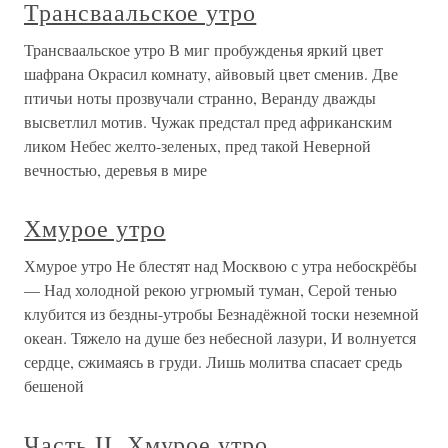
Трансваальское утро
Трансваальское утро В миг пробужденья яркий цвет
шафрана Окрасил комнату, айвовый цвет сменив. Две
птичьи ноты прозвучали странно, Веранду дважды
высветлил мотив. Чужак предстал пред африканским
ликом Небес желто-зеленых, пред такой Неверной
вечностью, деревья в мире
Хмурое утро
Хмурое утро Не блестят над Москвою с утра небоскрёбы
— Над холодной рекою угрюмый туман, Серой тенью
клубится из бездны-утробы Безнадёжной тоски неземной
океан. Тяжело на душе без небесной лазури, И волнуется
сердце, сжимаясь в груди. Лишь молитва спасает средь
бешеной
Часть II. Хмурое утро