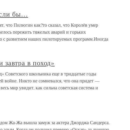
 если бы…
ят, что Пилюгин как?то сказал, что Королёв умер
ивелось пережить тяжелых аварий и горьких
го с развитием наших пилотируемых программ.Иногда
и завтра в поход»
ход» Советского школьника еще в тридцатые годы
й войне. Никто не сомневался, что она придет —
 весь мир увидит, как сильна советская система и
радом Жа-Жа вышла замуж за актера Джорджа Сандерса.
его злым. Когда он получил премию «Оскар» за лучшую