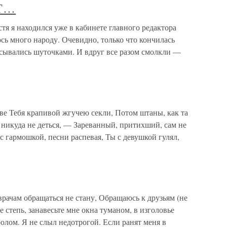
Т…
 находился уже в кабинете главного редактора
ось много народу. Очевидно, только что кончилась
асывались шуточками. И вдруг все разом смолкли —
тве Тебя крапивой жгучею секли, Потом штаны, как та
и никуда не деться, — Зареванный, притихший, сам не
с гармошкой, песни распевая, Ты с девушкой гулял,
врачам обращаться не стану, Обращаюсь к друзьям (не
не степь, занавесьте мне окна туманом, в изголовье
олом. Я не слыл недотрогой. Если ранят меня в