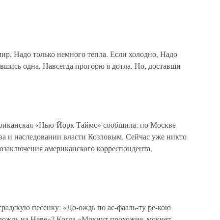
р, Надо только немного тепла. Если холодно, Надо
авшись одна, Навсегда прогорю я дотла. Но, доставши
ериканская «Нью-Йорк Таймс» сообщила: по Москве
ва и наследовании власти Козловым. Сейчас уже никто
мозаключения американского корреспондента,
адскую песенку: «До-ождь по ас-фааль-ту ре-кою
и дождь на Неве»? Когда «Мокнут прохожие, мокнет