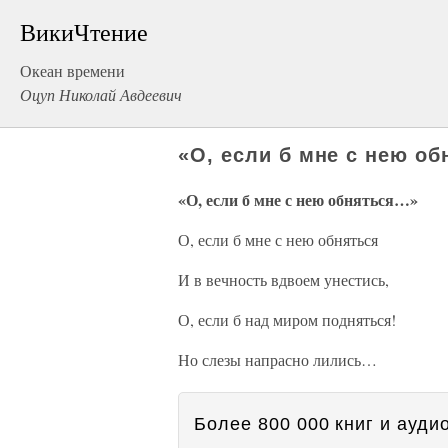
ВикиЧтение
Океан времени
Оцуп Николай Авдеевич
«О, если б мне с нею о
«О, если б мне с нею обняться…»
О, если б мне с нею обняться
И в вечность вдвоем унестись,
О, если б над миром подняться!
Но слезы напрасно лились…
Более 800 000 книг и аудио