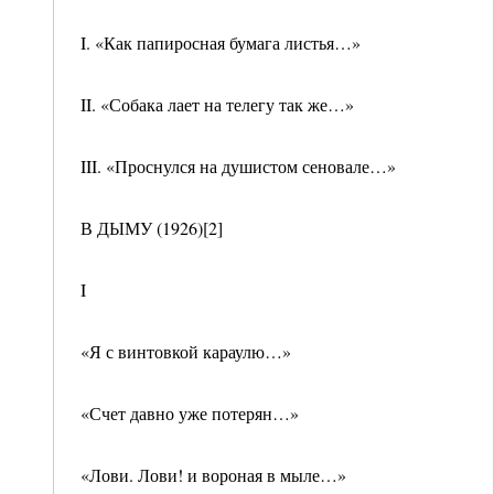
I. «Как папиросная бумага листья…»
II. «Собака лает на телегу так же…»
III. «Проснулся на душистом сеновале…»
В ДЫМУ (1926)[2]
I
«Я с винтовкой караулю…»
«Счет давно уже потерян…»
«Лови. Лови! и вороная в мыле…»