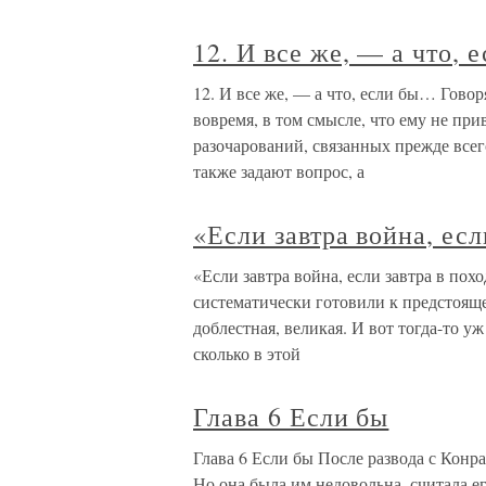
12. И все же, — а что,
12. И все же, — а что, если бы… Говор
вовремя, в том смысле, что ему не пр
разочарований, связанных прежде все
также задают вопрос, а
«Если завтра война, есл
«Если завтра война, если завтра в по
систематически готовили к предстояще
доблестная, великая. И вот тогда-то уж
сколько в этой
Глава 6 Если бы
Глава 6 Если бы После развода с Кон
Но она была им недовольна, считала 