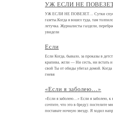
УЖ ЕСЛИ НЕ ПОВЕЗЕ
УЖ ЕСЛИ НЕ ПОВЕЗЕТ… Сутки спустя я
газеты.Когда я вошел туда, там толпил
летучка. Журналисты галдели, перебр
увидели
Если
Если Когда, бывало, за проказы в детс
крапива, жгли — Ни сесть, ни встать 
свой Ты от обиды убегал домой. Когда 
гневя
«Если я заболею…»
«Если я заболею…» Если я заболею, к 
сочтите, что это в бреду): постелите м
поставьте ночную звезду. Я ходил напр