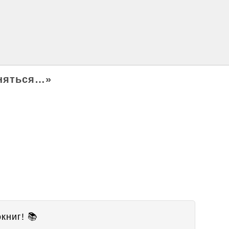
бняться…»
книг! 📚