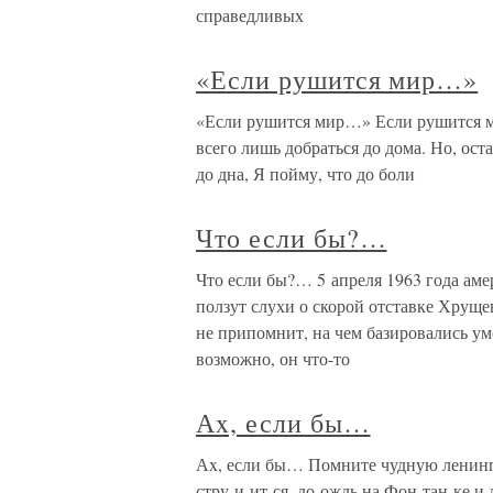
справедливых
«Если рушится мир…»
«Если рушится мир…» Если рушится ми
всего лишь добраться до дома. Но, ост
до дна, Я пойму, что до боли
Что если бы?…
Что если бы?… 5 апреля 1963 года ам
ползут слухи о скорой отставке Хруще
не припомнит, на чем базировались у
возможно, он что-то
Аx, если бы…
Аx, если бы… Помните чудную ленингр
стру-и-ит-ся, до-ождь на Фон-тан-ке 