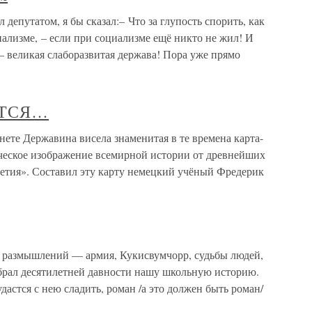
 депутатом, я бы сказал:– Что за глупость спорить, как
ализме, – если при социализме ещё никто не жил! И
– великая слаборазвитая держава! Пора уже прямо
ЁТСЯ…
 Державина висела знаменитая в те времена карта-
ческое изображение всемирной истории от древнейших
летия». Составил эту карту немецкий учёный Фредерик
 размышлений — армия, Кукисвумчорр, судьбы людей,
брал десятилетней давности нашу школьную историю.
удастся с нею сладить, роман /а это должен быть роман/