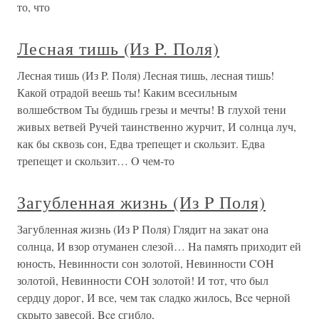
то, что
Лесная тишь (Из P. Поля)
Лесная тишь (Из P. Поля) Лесная тишь, лесная тишь!
Какой отрадой веешь ты! Каким всесильным
волшебством Ты будишь грезы и мечты! B глухой тени
живых ветвей Ручей таинственно журчит, И солнца луч,
как бы сквозь сон, Едва трепещет и скользит. Едва
трепещет и скользит… O чем-то
Загубленная жизнь (Из P Поля)
Загубленная жизнь (Из P Поля) Глядит на закат она
солнца, И взор отуманен слезой… Ha память приходит ей
юность, Невинности сон золотой, Невинности COH
золотой, Невинности COH золотой! И тот, что был
сердцу дорог, И все, чем так сладко жилось, Bce черной
скрыто завесой, Bce сгибло,