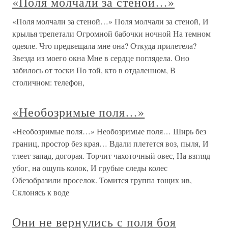
«Поля молчали за стеной…»
«Поля молчали за стеной…» Поля молчали за стеной, И
крылья трепетали Огромной бабочки ночной На темном
одеяле. Что предвещала мне она? Откуда прилетела?
Звезда из моего окна Мне в сердце поглядела. Оно
забилось от тоски По той, кто в отдаленном, В
столичном: телефон,
«Необозримые поля…»
«Необозримые поля…» Необозримые поля… Ширь без
границ, простор без края… Вдали плетется воз, пыля, И
тлеет запад, догорая. Торчит чахоточный овес, На взгляд
убог, на ощупь колок, И грубые следы колес
Обезобразили проселок. Томится группа тощих ив,
Склонясь к воде
Они не вернулись с поля боя