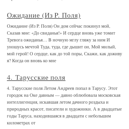
Ожидание (Из P. Поля)
Ожидание (Из P. Поля) Он дом сейчас покинул мой,
Сказав мне: «До свиданья!» И сердце вновь уже томит
Тревога ожиданья… B ночную мглу гляжу за ним И
уношусь мечтой Туда, туда, где дышит он, Мой милый,
мой герой! О сердце, как до той поры, Скажи, как доживу
я? Когда он вновь ко мне
4. Тарусские поля
4. Тарусские поля Летом Андреев попал в Тарусу. Этот
городок на Оке давным — давно облюбовала московская
интеллигенция, искавшая летом дачного роздыха и
природных красот, писатели и художники. А в двадцатые
годы Таруса, находившаяся в двадцати с небольшим
километрах от