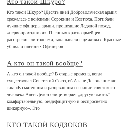
Кто такой Шкуро?
Кто такой Шкуро? IДесять дней Добровольческая армия
сражалась с войсками Сорокина и Ковтюха. Погибали
лучшие офицеры армии, прошедшие Ледяной поход,
«первопроходники». Пленных красноармейцев
расстреливали толпами, закапывали еще живых. Красные
убивали пленных Офицеров
А кто он такой вообще?
А кто он такой вообще? В старые времена, когда
существовал Советский Союз, об Алене Делоне писали
так: «В смятенном и разорванном сознании советского
человека Ален Делон олицетворяет „другую жизнь“ —
комфортабельную, бездефицитную и беспросветно
шикарную». Это
КТО ТАКОЙ КОДЗОКОВ