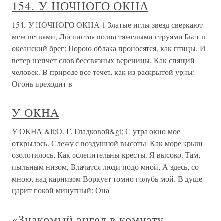
154. У НОЧНОГО ОКНА
154. У НОЧНОГО ОКНА 1 Златые иглы звезд сверкают
меж ветвями, Лоснистая волна тяжелыми струями Бьет в
океанский брег; Порою облака проносятся, как птицы, И
ветер шепчет слов бессвязных вереницы, Как спящий
человек. В природе все течет, как из раскрытой урны:
Огонь преходит в
У ОКНА
У ОКНА &lt;О. Г. Гладковой&gt; С утра окно мое
открылось. Слежу с воздушной высоты, Как море крыш
озолотилось, Как ослепительны кресты. Я высоко. Там,
пыльным низом, Влачатся люди подо мной, А здесь, со
мною, над карнизом Воркует томно голубь мой. В душе
царит покой минутный: Она
«Знакомый ангел в комнату