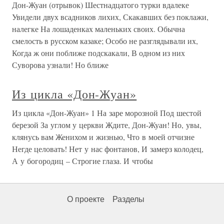
Дон-Жуан (отрывок) Шестнадцатого турки вдалеке
Увидели двух всадников лихих, Скакавших без поклажи,
налегке На лошаденках маленьких своих. Обычна
смелость в русском казаке; Особо не разглядывали их,
Когда ж они поближе подскакали, В одном из них
Суворова узнали! Но ближе
Из цикла «Дон-Жуан»
Из цикла «Дон-Жуан» 1 На заре морозной Под шестой
березой За углом у церкви Ждите, Дон-Жуан! Но, увы,
клянусь вам Женихом и жизнью, Что в моей отчизне
Негде целовать! Нет у нас фонтанов, И замерз колодец,
А у богородиц – Строгие глаза. И чтобы
О проекте
Разделы