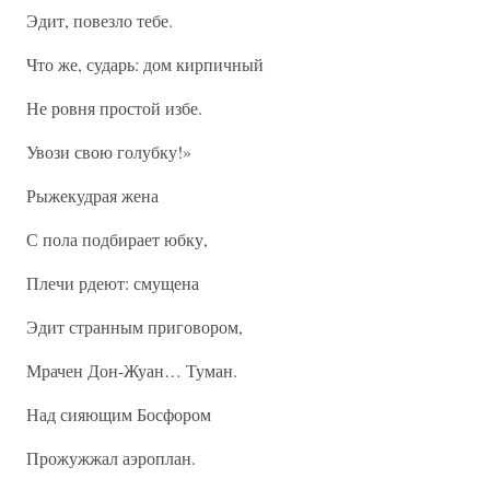
Эдит, повезло тебе.
Что же, сударь: дом кирпичный
Не ровня простой избе.
Увози свою голубку!»
Рыжекудрая жена
С пола подбирает юбку,
Плечи рдеют: смущена
Эдит странным приговором,
Мрачен Дон-Жуан… Туман.
Над сияющим Босфором
Прожужжал аэроплан.