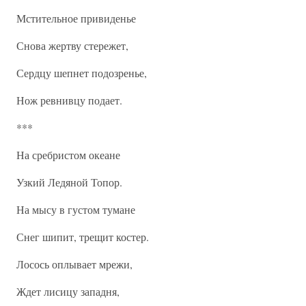
Мстительное привиденье
Снова жертву стережет,
Сердцу шепнет подозренье,
Нож ревнивцу подает.
***
На сребристом океане
Узкий Ледяной Топор.
На мысу в густом тумане
Снег шипит, трещит костер.
Лосось оплывает мрежи,
Ждет лисицу западня,