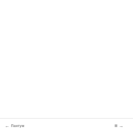
←
→
Пантум
III