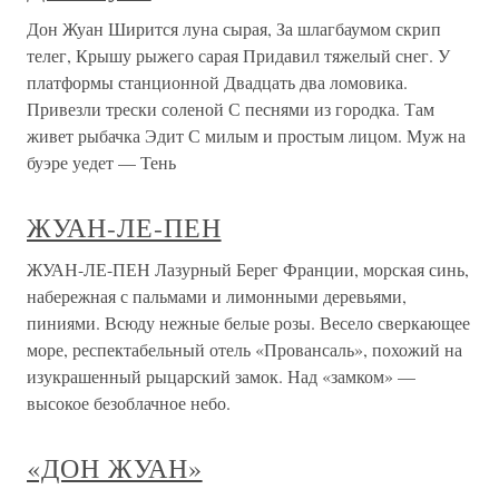
Дон Жуан Ширится луна сырая, За шлагбаумом скрип
телег, Крышу рыжего сарая Придавил тяжелый снег. У
платформы станционной Двадцать два ломовика.
Привезли трески соленой С песнями из городка. Там
живет рыбачка Эдит С милым и простым лицом. Муж на
буэре уедет — Тень
ЖУАН-ЛЕ-ПЕН
ЖУАН-ЛЕ-ПЕН Лазурный Берег Франции, морская синь,
набережная с пальмами и лимонными деревьями,
пиниями. Всюду нежные белые розы. Весело сверкающее
море, респектабельный отель «Провансаль», похожий на
изукрашенный рыцарский замок. Над «замком» —
высокое безоблачное небо.
«ДОН ЖУАН»