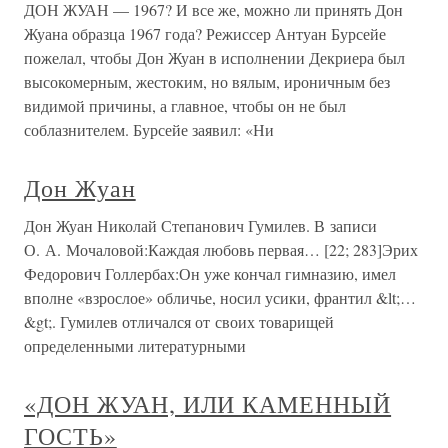
ДОН ЖУАН — 1967? И все же, можно ли принять Дон
Жуана образца 1967 года? Режиссер Антуан Бурсейе
пожелал, чтобы Дон Жуан в исполнении Декриера был
высокомерным, жестоким, но вялым, ироничным без
видимой причины, а главное, чтобы он не был
соблазнителем. Бурсейе заявил: «Ни
Дон Жуан
Дон Жуан Николай Степанович Гумилев. В записи
О. А. Мочаловой:Каждая любовь первая… [22; 283]Эрих
Федорович Голлербах:Он уже кончал гимназию, имел
вполне «взрослое» обличье, носил усики, франтил &lt;…
&gt;. Гумилев отличался от своих товарищей
определенными литературными
«ДОН ЖУАН, ИЛИ КАМЕННЫЙ
ГОСТЬ»