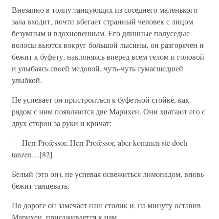
Внезапно в толпу танцующих из соседнего маленького
зала входит, почти вбегает странный человек с лицом
безумным и вдохновенным. Его длинные полуседые
волосы вьются вокруг большой лысины, он разгорячен и
бежит к буфету, наклоняясь вперед всем телом и головой
и улыбаясь своей медовой, чуть-чуть сумасшедшей
улыбкой.
Не успевает он пристроиться к буфетной стойке, как
рядом с ним появляются две Марихен. Они хватают его с
двух сторон за руки и кричат:
— Herr Professor, Herr Professor, aber kommen sie doch
tanzen…[82]
Белый (это он), не успевая освежиться лимонадом, вновь
бежит танцевать.
По дороге он замечает наш столик и, на минуту оставив
Марихен, присаживается к нам.