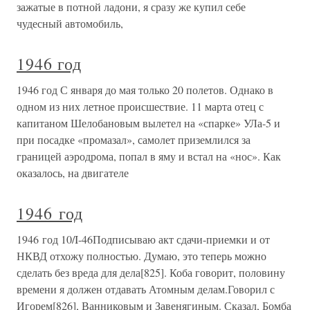
зажатые в потной ладони, я сразу же купил себе
чудесный автомобиль,
1946 год
1946 год С января до мая только 20 полетов. Однако в
одном из них летное происшествие. 11 марта отец с
капитаном Шелобановым вылетел на «спарке» УЛа-5 и
при посадке «промазал», самолет приземлился за
границей аэродрома, попал в яму и встал на «нос». Как
оказалось, на двигателе
1946 год
1946 год 10/I-46Подписываю акт сдачи-приемки и от
НКВД отхожу полностью. Думаю, это теперь можно
сделать без вреда для дела[825]. Коба говорит, половину
времени я должен отдавать Атомным делам.Говорил с
Игорем[826], Ванниковым и Завенягиным. Сказал, Бомба