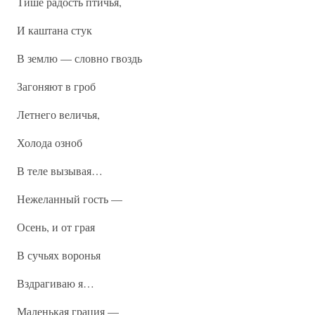
Тише радость птичья,
И каштана стук
В землю — словно гвоздь
Загоняют в гроб
Летнего величья,
Холода озноб
В теле вызывая…
Нежеланный гость —
Осень, и от грая
В сучьях воронья
Вздрагиваю я…
Маленькая грация —