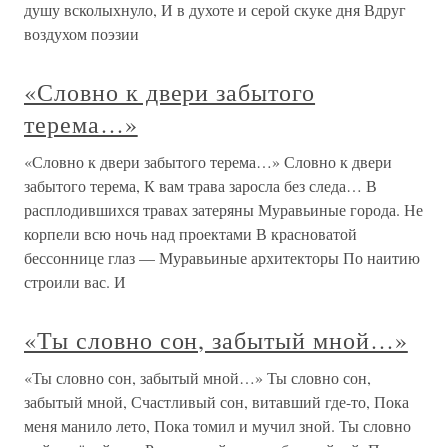
душу всколыхнуло, И в духоте и серой скуке дня Вдруг
воздухом поэзии
«Словно к двери забытого
терема…»
«Словно к двери забытого терема…» Словно к двери
забытого терема, К вам трава заросла без следа… В
расплодившихся травах затеряны Муравьиные города. Не
корпели всю ночь над проектами В красноватой
бессоннице глаз — Муравьиные архитекторы По наитию
строили вас. И
«Ты словно сон, забытый мной…»
«Ты словно сон, забытый мной…» Ты словно сон,
забытый мной, Счастливый сон, витавший где-то, Пока
меня манило лето, Пока томил и мучил зной. Ты словно