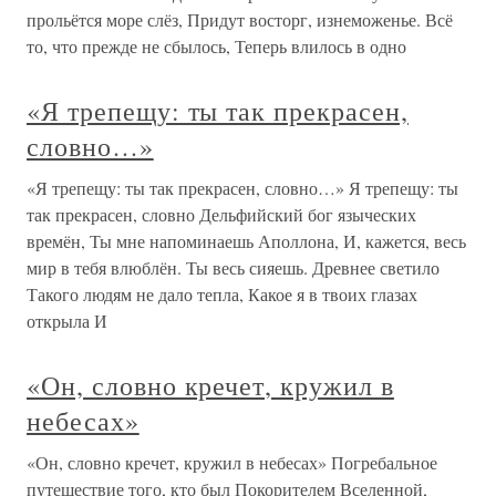
прольётся море слёз, Придут восторг, изнеможенье. Всё
то, что прежде не сбылось, Теперь влилось в одно
«Я трепещу: ты так прекрасен,
словно…»
«Я трепещу: ты так прекрасен, словно…» Я трепещу: ты
так прекрасен, словно Дельфийский бог языческих
времён, Ты мне напоминаешь Аполлона, И, кажется, весь
мир в тебя влюблён. Ты весь сияешь. Древнее светило
Такого людям не дало тепла, Какое я в твоих глазах
открыла И
«Он, словно кречет, кружил в
небесах»
«Он, словно кречет, кружил в небесах» Погребальное
путешествие того, кто был Покорителем Вселенной,