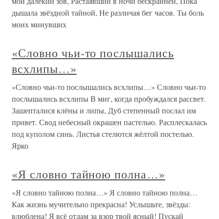
мой далёкий зов, Растаявший в ночи бескрайней, Пока
дышала звёздной тайной, Не различая бег часов. Ты боль
моих минувших
«Словно чьи-то послышались
всхлипы…»
«Словно чьи-то послышались всхлипы…» Словно чьи-то
послышались всхлипы В миг, когда пробуждался рассвет.
Зашепталися клёны и липы, Дуб степенный послал им
привет. Свод небесный окрашен пастелью. Расплескалась
под куполом синь. Листья стелются жёлтой постелью.
Ярко
«Я словно тайною полна…»
«Я словно тайною полна…» Я словно тайною полна…
Как жизнь мучительно прекрасна! Услышьте, звёзды:
влюблена! Я всё отдам за взор твой ясный! Пускай