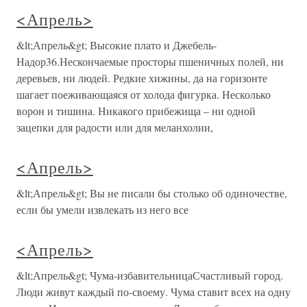
<Апрель>
&lt;Апрель&gt; Высокие плато и Джебель-
Надор36.Нескончаемые просторы пшеничных полей, ни
деревьев, ни людей. Редкие хижины, да на горизонте
шагает поеживающаяся от холода фигурка. Несколько
ворон и тишина. Никакого прибежища – ни одной
зацепки для радости или для меланхолии,
<Апрель>
&lt;Апрель&gt; Вы не писали бы столько об одиночестве,
если бы умели извлекать из него все
<Апрель>
&lt;Апрель&gt; Чума-избавительницаСчастливый город.
Люди живут каждый по-своему. Чума ставит всех на одну