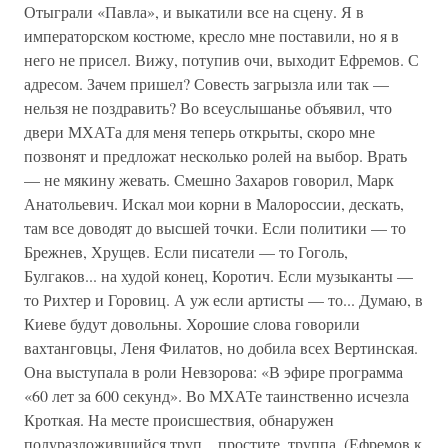
Отыграли «Павла», и выкатили все на сцену. Я в
императорском костюме, кресло мне поставили, но я в
него не присел. Вижу, потупив очи, выходит Ефремов. С
адресом. Зачем пришел? Совесть загрызла или так —
нельзя не поздравить? Во всеуслышанье объявил, что
двери МХАТа для меня теперь открыты, скоро мне
позвонят и предложат несколько ролей на выбор. Врать
— не мякину жевать. Смешно Захаров говорил, Марк
Анатольевич. Искал мои корни в Малороссии, дескать,
там все доводят до высшей точки. Если политики — то
Брежнев, Хрущев. Если писатели — то Гоголь,
Булгаков... на худой конец, Коротич. Если музыканты —
то Рихтер и Горовиц. А уж если артисты — то... Думаю, в
Киеве будут довольны. Хорошие слова говорили
вахтанговцы, Леня Филатов, но добила всех Вертинская.
Она выступала в роли Невзорова: «В эфире программа
«60 лет за 600 секунд». Во МХАТе таинственно исчезла
Кроткая. На месте происшествия, обнаружен
полуразложившийся труп... простите, труппа. (Ефремов к