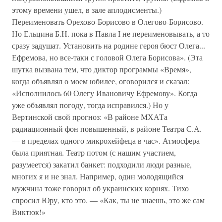
этому времени ушел, в зале аплодисменты.)
Переименовать Орехово-Борисово в Олегово-Борисово.
Но Ельцина Б.Н. пока в Павла I не переименовывать, а то
сразу задушат. Установить на родине героя бюст Олега...
Ефремова, но все-таки с головой Олега Борисова». (Эта
шутка вызвана тем, что диктор программы «Время»,
когда объявлял о моем юбилее, оговорился и сказал:
«Исполнилось 60 Олегу Ивановичу Ефремову». Когда
уже объявлял погоду, тогда исправился.) Но у
Вертинской свой прогноз: «В районе МХАТа
радиационный фон повышенный, в районе Театра С.А.
— в пределах одного микрохейфеца в час». Атмосфера
была приятная. Театр потом (с нашим участием,
разумеется) закатил банкет: подходили люди разные,
многих я и не знал. Например, один молодящийся
мужчина тоже говорил об украинских корнях. Тихо
спросил Юру, кто это. — «Как, ты не знаешь, это же сам
Виктюк!»