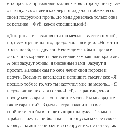
них бросила призывный взгляд в мою сторону, по тут же
отшатнулась от меня как черт от ладана и побежала со
своей подружкой прочь. До меня донеслась только одна
ее реплика: «Фуй, какой страшненький!»
«Доктрина» из вежливости посмеялась вместе со мной,
но, несмотря ни на что, продолжила лекцию: «Не хотите
этот способ, есть другой. Необходимо забыть про все
обиды и оскорбления, нанесенные вам вашими врагами.
А они забудут обиды, нанесенные вами. Забудут и
простят. Каждый сам по себе лечит свои пороки и
недуги. Возьмите карандаш и напишите тысячу раз: «Я
прощаю тебя за то, что ты наступил мне на мозоль...» Я
недоверчиво покачал головой: «Где гарантии, что я
прощу моего врага, а он простит меня? Вы мне дадите
такие гарантии?.. Задача актера надавить на все
гнойники, чтобы вытащить порок наружу. Так мы и
зарабатываем наши болячки — пропускаем через свою
кровь, а память собирает и фиксирует их: не понос, так