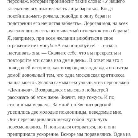
персонаж, который произносит такие слова: «У нашего
заседателя вся нижняя часть лица баранья... Когда
покойница-мать рожала, подойди к окну баран и
подстрекни его нечистая заблеять». Дорогая моя, на всех
русских лицах есть несмываемый отпечаток того барана!
Я, например, при всем желании влюбиться в свое
отражение не смогу!» «А вы попробуйте! — начала
настаивать она. — Скажите себе, что вы прекрасны и
повторяйте эти слова изо дня в день». В ответ на это я
поведал ей историю, как возвращался однажды из театра
домой довольный тем, что одна московская критикесса
нашла моего Суслова самым сексуальным из персонажей
«Дачников». Возвращался с мыслью побыстрей
рассказать об этом жене. Значит, еще гожусь. И по
столичным меркам... За мной по Звенигородской
уцепились две молодые поклонницы, неведомые мне.
Они переговаривались между собой, чуть-чуть
пересмеивались. Я попытался оторваться, но и они
предприняли ускорение. Вскоре мы поравнялись. Одна из