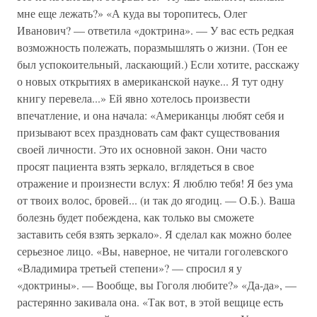
мне еще лежать?» «А куда вы торопитесь, Олег
Иванович? — ответила «доктрина». — У вас есть редкая
возможность полежать, поразмышлять о жизни. (Тон ее
был успокоительный, ласкающий.) Если хотите, расскажу
о новых открытиях в американской науке... Я тут одну
книгу перевела...» Ей явно хотелось произвести
впечатление, и она начала: «Американцы любят себя и
призывают всех праздновать сам факт существования
своей личности. Это их основной закон. Они часто
просят пациента взять зеркало, вглядеться в свое
отражение и произнести вслух: Я люблю тебя! Я без ума
от твоих волос, бровей... (и так до ягодиц. — О.Б.). Ваша
болезнь будет побеждена, как только вы сможете
заставить себя взять зеркало». Я сделал как можно более
серьезное лицо. «Вы, наверное, не читали гоголевского
«Владимира третьей степени»? — спросил я у
«доктрины». — Вообще, вы Гоголя любите?» «Да-да», —
растерянно закивала она. «Так вот, в этой вещице есть