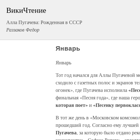
ВикиЧтение
Алла Пугачева: Рожденная в СССР
Раззаков Федор
Январь
Январь
Тот год начался для Аллы Пугачевой м
сходило с газетных полос и экранов те
«Пес
огонек», где Пугачева исполнила
финальная «Песня года», где наша гер
которая поет»
«Песенку первоклас
и
В тот же день в «Московском комсомо
прошедший год. Согласно ему лучшей
Пугачева
, за которую было отдано ре
конкурентку – Софию Ротару – отделяла