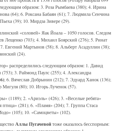
ледующим образом: 3. Роза Рымбаева (380); 4. Ирина
нова (64); 6. Роксана Бабаян (61); 7. Людмила Сенчина
 Пьеха (39); 10. Мирдза Зивере (29).
линский «соловей» Яак Йоала – 1050 голосов. Следом
ев Лещенко (703); 4. Михаил Боярский (276); 5. Ринат
 7. Евгений Мартынов (58); 8. Альберт Асадуллин (38);
зинский (24).
ор» распределились следующим образом: 1. Давид
(753); 3. Раймонд Паулс (255); 4. Александра
6)
; 6. Вячеслав Добрынин (212); 7. Эдуард Ханок (136);
 Мигуля (80); 10. Игорь Лученок (57).
 (1189); 2. «Ариэль» (426); 3. «Веселые ребята»
яя птица» (281); 6. «Пламя» (204); 7. Группа Стаса
Модо» (105); 10. «Самоцветы» (102).
Аллы Пугачевой
ущество
тоже оказалось бесспорным:
адцатка» выглядела следующим образом: 1.