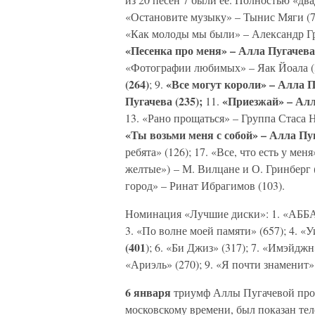
«Остановите музыку» – Тынис Мяги (7
«Как молоды мы были» – Александр Гра
«Песенка про меня» – Алла Пугачева 
«Фотографии любимых» – Яак Йоала (3
(264)
«Все могут короли» – Алла П
; 9.
Пугачева (235);
«Приезжай» – Алл
11.
13. «Рано прощаться» – Группа Стаса Н
«Ты возьми меня с собой» – Алла Пуг
ребята» (126); 17. «Все, что есть у ме
желтые») – М. Вилцане и О. Гринберг (
город» – Ринат Ибрагимов (103).
Номинация «Лучшие диски»: 1. «АББА»
3. «По волне моей памяти» (657); 4. «У
(401
); 6. «Би Джиз» (317); 7. «Имэйдж
«Ариэль» (270); 9. «Я почти знаменит»
6 января
триумф Аллы Пугачевой прод
московскому времени, был показан те