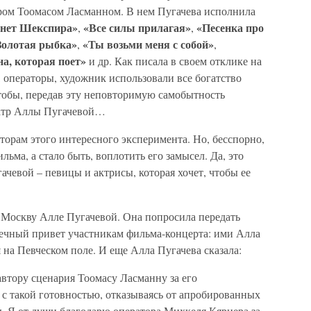
ом Тоомасом Ласманном. В нем Пугачева исполнила
нет Шекспира»
«Все силы прилагая»
«Песенка про
,
,
Золотая рыбка»
«Ты возьми меня с собой»
,
,
а, которая поет»
и др. Как писала в своем отклике на
, операторы, художник использовали все богатство
чтобы, передав эту неповторимую самобытность
театр Аллы Пугачевой…
вторам этого интересного эксперимента. Но, бесспорно,
льма, а стало быть, воплотить его замысел. Да, это
ачевой – певицы и актрисы, которая хочет, чтобы ее
 Москву Алле Пугачевой. Она попросила передать
дечный привет участникам фильма-концерта: ими Алла
 на Певческом поле. И еще Алла Пугачева сказала:
автору сценария Тоомасу Ласманну за его
н с такой готовностью, отказываясь от апробированных
. Я от души благодарю оператора Михкеля Кярнера за