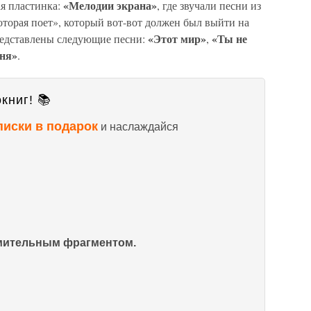
«Мелодии экрана»
ая пластинка:
, где звучали песни из
торая поет», который вот-вот должен был выйти на
«Этот мир»
«Ты не
редставлены следующие песни:
,
еня»
.
книг! 📚
писки в подарок
и наслаждайся
омительным фрагментом.