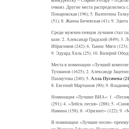
очков). Другие места распределились с
Понаровская (196); 5. Валентина Толку
(51); 8. Жанна Бичевская (41); 9. Эдита
Среди мужчин-певцов лучшим стал тал
шли: 2. Александр Градский (849); 3. Л
Ибрагимов (242); 6. Тынис Мяги (123);
9. Эдуард Хиль (25); 10. Валерий Обод
Места в номинации «Лучший композит
Тухманов (1625); 2. Александр Зацепин 
Алла Пугачева (21
Пахмутова (240); 5.
8. Евгений Мартынов (90); 9. Владимир
Номинация «Лучшие ВИА»: 1. «Песняры»
(291); 4. «Лейся, песня» (288); 5. «Син
Намина (158); 8. «Оризонт» (122); 9. «
В номинации «Лучшие песни» преим
из 20 песен 7 были ее. Полностью «дв