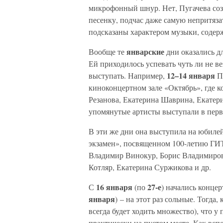
микрофонный шнур. Нет, Пугачева соз
песенку, подчас даже самую непритяза
подсказаны характером музыки, содер
январские
Вообще те
дни оказались д
Ей приходилось успевать чуть ли не в
12–14 января
выступать. Например,
Пу
киноконцертном зале «Октябрь», где 
Резанова, Екатерина Шаврина, Екатер
упомянутые артисты выступали в перво
В эти же дни она выступила на юбиле
экзамен», посвященном 100-летию ГИТ
Владимир Винокур, Борис Владимиров
Котляр, Екатерина Суржикова и др.
16 января
27-е
С
(по
) начались концер
января
) – на этот раз сольные. Тогда
всегда будет ходить множество), что 
практически на пустом месте. Как всп