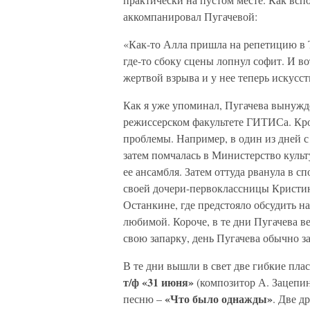
аккомпанировал Пугачевой:
«Как-то Алла пришла на репетицию в 
где-то сбоку сцены лопнул софит. И во
жертвой взрыва и у нее теперь искусс
Как я уже упоминал, Пугачева вынужд
режиссерском факультете ГИТИСа. Кро
проблемы. Например, в один из дней с 
затем помчалась в Министерство куль
ее ансамбля. Затем оттуда рванула в 
своей дочери-первоклассницы Кристин
Останкине, где предстояло обсудить н
любимой. Короче, в те дни Пугачева ве
свою запарку, день Пугачева обычно з
В те дни вышли в свет две гибкие пла
т/ф «31 июня»
(композитор А. Зацепин
«Что было однажды»
песню –
. Две д