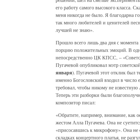
его работу самого высокого класса. С
меня никогда не было. Я благодарна гор
так много любителей и ценителей песн
лучшей не знаю».
Прошло всего лишь два дня с момента
порцию положительных эмоций. В одн
непосредственно ЦК КПСС, – «Советск
Пугачевой опубликовал мэтр советско
января
). Пугачевой этот отклик был т
именно Богословский входил в число е
требовал, чтобы никому не известную 
Теперь эти разборки были благополучн
композитор писал:
«Обратите, например, внимание, как 
жестом Алла Пугачева. Она не суетится
«присосавшись к микрофону». Она не сп
складках концертного платья, не разгу