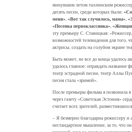
минувшим летом таллинским режиссер
«Со
десять песен, среди которых были:
меня»
«Вот так случилось, мама»
«
,
,
«Песенка первоклассника»
«Женщин
,
эту премьеру С. Ставицкая: «Режиссер
возможностей телевидения для того, 
актрисы, создать на голубом экране 
Быть может, не все до конца удалось а
удалось главное: оправдать название фи
театр эстрадной песни, театр Аллы Пуг
песня стала «зримой».
После премьеры фильма я позвонила в
через газету «Советская Эстония» сер
считает всех зрителей, разместившихся
– Я безмерно благодарна режиссеру и 
нестандартное мышление, за то, что о
решений, шел на смелые эксперименты