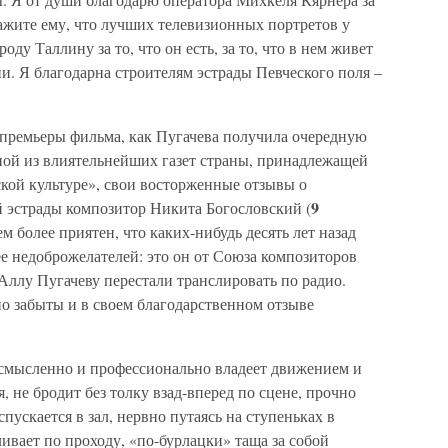
кажите ему, что лучших телевизионных портретов у
оду Таллину за то, что он есть, за то, что в нем живет
и. Я благодарна строителям эстрады Певческого поля –
 премьеры фильма, как Пугачева получила очередную
ой из влиятельнейших газет страны, принадлежащей
ой культуре», свои восторженные отзывы о
9
й эстрады композитор Никита Богословский (
ем более приятен, что каких-нибудь десять лет назад
е недоброжелателей: это он от Союза композиторов
Аллу Пугачеву перестали транслировать по радио.
о забыты и в своем благодарственном отзыве
осмысленно и профессионально владеет движением и
, не бродит без толку взад-вперед по сцене, прочно
ускается в зал, нервно путаясь на ступеньках в
ливает по проходу, «по-бурлацки» таща за собой