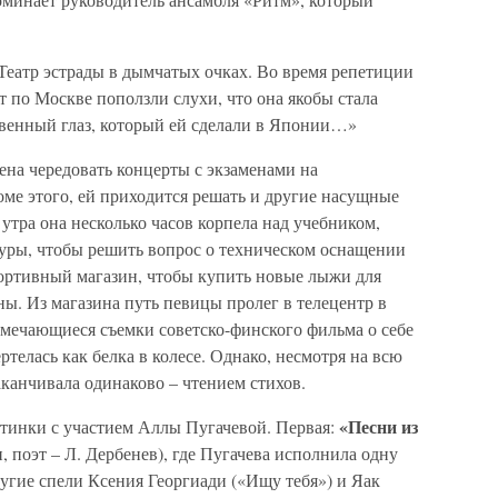
Театр эстрады в дымчатых очках. Во время репетиции
т по Москве поползли слухи, что она якобы стала
твенный глаз, который ей сделали в Японии…»
ена чередовать концерты с экзаменами на
ме этого, ей приходится решать и другие насущные
утра она несколько часов корпела над учебником,
туры, чтобы решить вопрос о техническом оснащении
спортивный магазин, чтобы купить новые лыжи для
ы. Из магазина путь певицы пролег в телецентр в
амечающиеся съемки советско-финского фильма о себе
ртелась как белка в колесе. Однако, несмотря на всю
аканчивала одинаково – чтением стихов.
«Песни из
стинки с участием Аллы Пугачевой. Первая:
, поэт – Л. Дербенев), где Пугачева исполнила одну
ругие спели Ксения Георгиади («Ищу тебя») и Яак