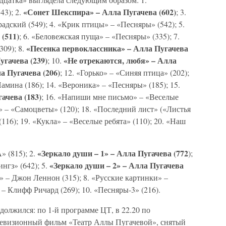
«Сонет Шекспира» – Алла Пугачева (602)
43); 2.
; 3.
дский (549); 4. «Крик птицы» – «Песняры» (542); 5.
(511)
; 6. «Беловежская пуща» – «Песняры» (335); 7.
«Песенка первоклассника» – Алла Пугачева
09); 8.
угачева (239)
«Не отрекаются, любя» – Алла
; 10.
а Пугачева (206)
; 12. «Горько» – «Синяя птица» (202);
амина (186); 14. «Вероника» – «Песняры» (185); 15.
ачева (183)
; 16. «Напиши мне письмо» – «Веселые
ня» – «Самоцветы» (120); 18. «Последний лист» («Листья
116); 19. «Кукла» – «Веселые ребята» (110); 20. «Наш
«Зеркало души – 1» – Алла Пугачева (772
 (815); 2.
);
«Зеркало души – 2» – Алла Пугачева
ингз» (642); 5.
н» – Джон Леннон (315); 8. «Русские картинки» –
 – Клифф Ричард (269); 10. «Песняры-3» (216).
олжился: по 1-й программе ЦТ, в 22.20 по
левизионный фильм «Театр Аллы Пугачевой», снятый