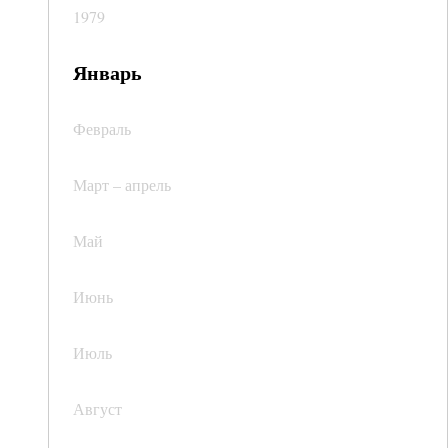
1979
Январь
Февраль
Март – апрель
Май
Июнь
Июль
Август