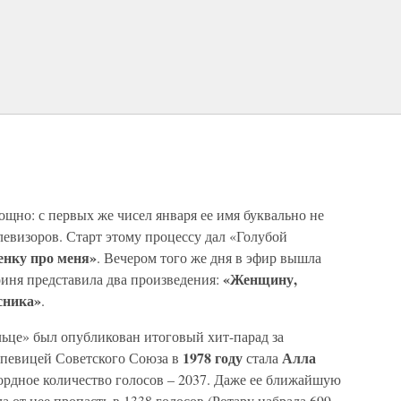
ощно: с первых же чисел января ее имя буквально не
левизоров. Старт этому процессу дал «Голубой
енку про меня»
. Вечером того же дня в эфир вышла
«Женщину,
оиня представила два произведения:
сника»
.
льце» был опубликован итоговый хит-парад за
1978 году
Алла
 певицей Советского Союза в
стала
кордное количество голосов – 2037. Даже ее ближайшую
 от нее пропасть в 1338 голосов (Ротару набрала 699