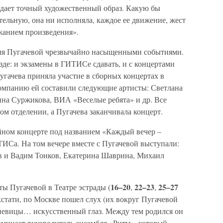
дает точный художественный образ. Какую бы
тельную, она ни исполняла, каждое ее движение, жест
жанием произведения».
ля Пугачевой чрезвычайно насыщенными событиями.
езде: и экзамены в ГИТИСе сдавать, и с концертами
гачева приняла участие в сборных концертах в
компанию ей составили следующие артисты: Светлана
ина Суржикова, ВИА «Веселые ребята» и др. Все
м отделении, а Пугачева заканчивала концерт.
йном концерте под названием «Каждый вечер –
ИСа. На том вечере вместе с Пугачевой выступали:
 и Вадим Тонков, Екатерина Шаврина, Михаил
16–20
22–23
25–27
ты Пугачевой в Театре эстрады (
,
,
, кстати, по Москве пошел слух (их вокруг Пугачевой
у певицы… искусственный глаз. Между тем родился он
оминает руководитель ансамбля «Ритм», который