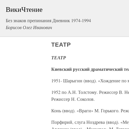
ВикиЧтение
Без знаков препинания Дневник 1974-1994
Борисов Олег Иванович
ТЕАТР
ТЕАТР
Киевский русский драматический те
1951- Шарыгин (ввод). «Хождение по 
1952 по А.Н. Толстому. Режиссер В. Не
Режиссер Н. Соколов.
Конь (ввод). «Враги» М. Горького. Ре
Порфирий, слуга Ноздрева (ввод). «М
Арлекин (ввод). «Маскарад» М. Лермо