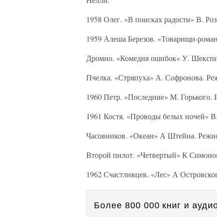
1958 Олег. «В поисках радости» В. Ро
1959 Алеша Березов. «Товарищи-роман
Дромио. «Комедия ошибок» У. Шекспир
Пчелка. «Стряпуха» А. Софронова. Ре
1960 Петр. «Последние» М. Горького. 
1961 Костя. «Проводы белых ночей» В
Часовников. «Океан» А Штейна. Режис
Второй пилот. «Четвертый» К Симонов
1962 Счастливцев. «Лес» А Островско
Более 800 000 книг и аудио