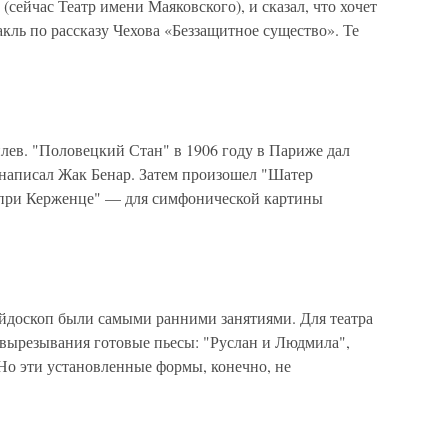
сейчас Театр имени Маяковского), и сказал, что хочет
акль по рассказу Чехова «Беззащитное существо». Те
илев. "Половецкий Стан" в 1906 году в Париже дал
написал Жак Бенар. Затем произошел "Шатер
 при Керженце" — для симфонической картины
ейдоскоп были самыми ранними занятиями. Для театра
 вырезывания готовые пьесы: "Руслан и Людмила",
Но эти установленные формы, конечно, не