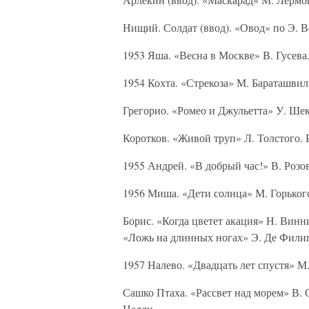
Нищий. Солдат (ввод). «Овод» по Э. 
1953 Яша. «Весна в Москве» В. Гусева
1954 Кохта. «Стрекоза» М. Бараташвил
Грегорио. «Ромео и Джульетта» У. Шек
Коротков. «Живой труп» Л. Толстого. 
1955 Андрей. «В добрый час!» В. Розов
1956 Миша. «Дети солнца» М. Горьког
Борис. «Когда цветет акация» Н. Винн
«Ложь на длинных ногах» Э. Де Филип
1957 Налево. «Двадцать лет спустя» М
Сашко Птаха. «Рассвет над морем» В. 
Нелли.