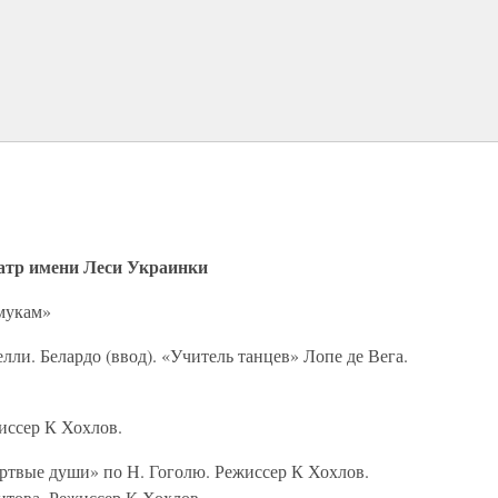
атр имени Леси Украинки
мукам»
лли. Белардо (ввод). «Учитель танцев» Лопе де Вега.
жиссер К Хохлов.
ертвые души» по Н. Гоголю. Режиссер К Хохлов.
нтова. Режиссер К Хохлов.