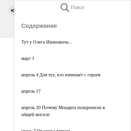
Поиск
Содержание
Тут у Олега Ивановича...
март 3
апрель 4 Для тех, кто начинает с героев
апрель 17
апрель 20 Почему Моцарта похоронили в
общей могиле
июнь 7 От конца вернее