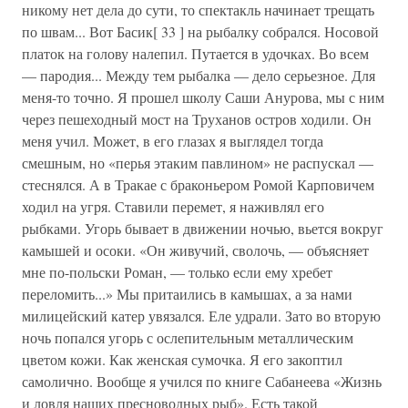
никому нет дела до сути, то спектакль начинает трещать
по швам... Вот Басик[ 33 ] на рыбалку собрался. Носовой
платок на голову налепил. Путается в удочках. Во всем
— пародия... Между тем рыбалка — дело серьезное. Для
меня-то точно. Я прошел школу Саши Анурова, мы с ним
через пешеходный мост на Труханов остров ходили. Он
меня учил. Может, в его глазах я выглядел тогда
смешным, но «перья этаким павлином» не распускал —
стеснялся. А в Тракае с браконьером Ромой Карповичем
ходил на угря. Ставили перемет, я наживлял его
рыбками. Угорь бывает в движении ночью, вьется вокруг
камышей и осоки. «Он живучий, сволочь, — объясняет
мне по-польски Роман, — только если ему хребет
переломить...» Мы притаились в камышах, а за нами
милицейский катер увязался. Еле удрали. Зато во вторую
ночь попался угорь с ослепительным металлическим
цветом кожи. Как женская сумочка. Я его закоптил
самолично. Вообще я учился по книге Сабанеева «Жизнь
и ловля наших пресноводных рыб». Есть такой