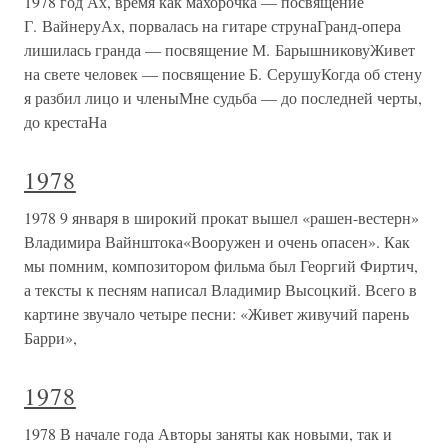
1978 год Ах, время как махорочка — посвящение
Г. ВайнеруАх, порвалась на гитаре струнаГранд-опера
лишилась гранда — посвящение М. БарышниковуЖивет
на свете человек — посвящение Б. СерушуКогда об стену
я разбил лицо и членыМне судьба — до последней черты,
до крестаНа
1978
1978 9 января в широкий прокат вышел «рашен-вестерн»
Владимира Вайнштока«Вооружен и очень опасен». Как
мы помним, композитором фильма был Георгий Фиртич,
а тексты к песням написал Владимир Высоцкий. Всего в
картине звучало четыре песни: «Живет живучий парень
Барри»,
1978
1978 В начале года Авторы заняты как новыми, так и