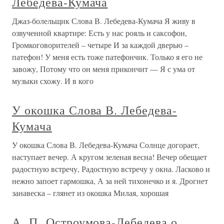
Лебедева-Кумача
Джаз-болельщик Слова В. Лебедева-Кумача Я живу в
озвученной квартире: Есть у нас рояль и саксофон,
Громкоговорителей – четыре И за каждой дверью –
патефон! У меня есть тоже патефончик. Только я его не
завожу, Потому что он меня прикончит — Я с ума от
музыки схожу. И в кого
У окошка Слова В. Лебедева-
Кумача
У окошка Слова В. Лебедева-Кумача Солнце догорает,
наступает вечер. А кругом зеленая весна! Вечер обещает
радостную встречу, Радостную встречу у окна. Ласково и
нежно запоет гармошка, А за ней тихонечко и я. Дрогнет
занавеска – глянет из окошка Милая, хорошая
А. П. Остроумова-Лебедева о