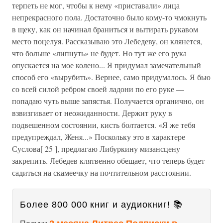
терпеть не мог, чтобы к нему «приставали» лица
непрекрасного пола. Достаточно было кому-то чмокнуть
в щеку, как он начинал браниться и вытирать рукавом
место поцелуя. Рассказываю это Лебедеву, он клянется,
что больше «липнуть» не будет. Но тут же его рука
опускается на мое колено... Я придумал замечательный
способ его «вырубить». Вернее, само придумалось. Я бью
со всей силой ребром своей ладони по его руке —
попадаю чуть выше запястья. Получается органично, он
взвизгивает от неожиданности. Держит руку в
подвешенном состоянии, кисть болтается. «Я же тебя
предупреждал, Женя...» Поскольку это в характере
Суслова[ 25 ], предлагаю Либуркину мизансцену
закрепить. Лебедев клятвенно обещает, что теперь будет
садиться на скамеечку на почтительном расстоянии.
Более 800 000 книг и аудиокниг! 📚