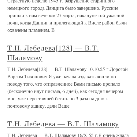
Страстную неделю 1945 г. разрушение старинного
немецкого города Данцига было завершено. Русские
пришли к нам вечером 27 марта, накануне той ужасной
ночи, когда Данциг и прилегающий к Висле район были
охвачены пламенем. В
Т.Н. Лебедева[128] — В.Т.
Шаламову
Т.Н. Лебедева[128] — В.Т. Шаламову 10.10.55 г.Дорогой
Варлам Тихонович.Я уже начала издавать вопли по
поводу того, что отправленное Вами письмо пропало
(бесконечно идут письма, 6 дней), как сегодня вечером
мне, уже переставшей бегать по 3 раза на дню к
почтовому ящику, дали Ваше
Т.Н. Лебедева — В.Т. Шаламову
Т.Н. Лебедева — В.Т. Шаламову 16/Х-55 г.Я очень ждала