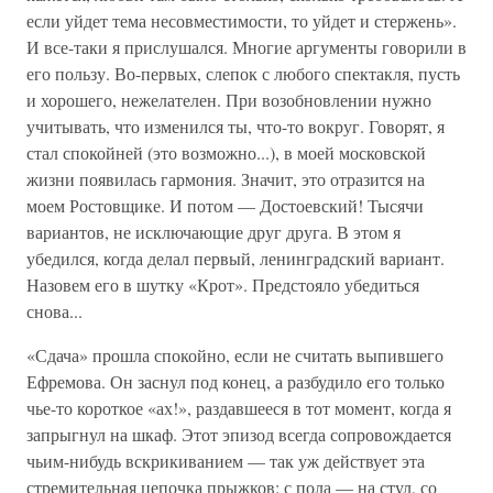
если уйдет тема несовместимости, то уйдет и стержень».
И все-таки я прислушался. Многие аргументы говорили в
его пользу. Во-первых, слепок с любого спектакля, пусть
и хорошего, нежелателен. При возобновлении нужно
учитывать, что изменился ты, что-то вокруг. Говорят, я
стал спокойней (это возможно...), в моей московской
жизни появилась гармония. Значит, это отразится на
моем Ростовщике. И потом — Достоевский! Тысячи
вариантов, не исключающие друг друга. В этом я
убедился, когда делал первый, ленинградский вариант.
Назовем его в шутку «Крот». Предстояло убедиться
снова...
«Сдача» прошла спокойно, если не считать выпившего
Ефремова. Он заснул под конец, а разбудило его только
чье-то короткое «ах!», раздавшееся в тот момент, когда я
запрыгнул на шкаф. Этот эпизод всегда сопровождается
чьим-нибудь вскрикиванием — так уж действует эта
стремительная цепочка прыжков: с пола — на стул, со