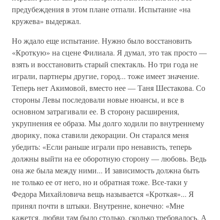
предубеждения в этом плане отпали. Испытание «на
кружева» выдержал.
Но ждало еще испытание. Нужно было восстановить
«Кроткую» на сцене Филиала. Я думал, это так просто —
взять и восстановить старый спектакль. Но три года не
играли, партнеры другие, город... тоже имеет значение.
Теперь нет Акимовой, вместо нее — Таня Шестакова. Со
стороны Левы последовали новые нюансы, и все в
основном затрагивали ее. В сторону расширения,
укрупнения ее образа. Мы долго ходили по внутреннему
дворику, пока ставили декорации. Он старался меня
убедить: «Если раньше играли про ненависть, теперь
должны выйти на ее оборотную сторону — любовь. Ведь
она же была между ними... И зависимость должна быть
не только ее от него, но и обратная тоже. Все-таки у
Федора Михайловича вещь называется «Кроткая»... Я
принял почти в штыки. Внутренне, конечно: «Мне
кажется, любви там было столько, сколько требовалось. А