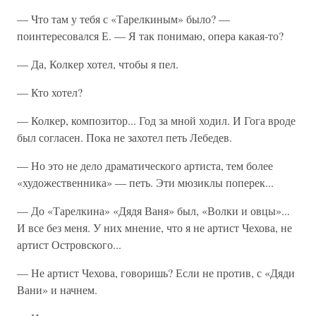
— Что там у тебя с «Тарелкиным» было? —
поинтересовался Е. — Я так понимаю, опера какая-то?
— Да, Колкер хотел, чтобы я пел.
— Кто хотел?
— Колкер, композитор... Год за мной ходил. И Гога вроде
был согласен. Пока не захотел петь Лебедев.
— Но это не дело драматического артиста, тем более
«художественника» — петь. Эти мюзиклы поперек...
— До «Тарелкина» «Дядя Ваня» был, «Волки и овцы»...
И все без меня. У них мнение, что я не артист Чехова, не
артист Островского...
— Не артист Чехова, говоришь? Если не против, с «Дяди
Вани» и начнем.