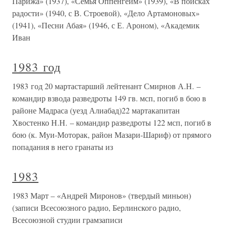
Парижа» (1937), «Семья Оппенгейм» (1939), «В поисках
радости» (1940, с В. Строевой), «Дело Артамоновых»
(1941), «Песни Абая» (1946, с Е. Ароном), «Академик
Иван
1983 год
1983 год 20 мартастарший лейтенант Смирнов А.Н. –
командир взвода разведроты 149 гв. мсп, погиб в бою в
районе Мадраса (уезд Алиабад)22 мартакапитан
Хвостенко Н.Н. – командир разведроты 122 мсп, погиб в
бою (к. Муи-Моторак, район Мазари-Шариф) от прямого
попадания в него гранаты из
1983
1983 Март – «Андрей Миронов» (твердый миньон)
(записи Всесоюзного радио, Берлинского радио,
Всесоюзной студии грамзаписи