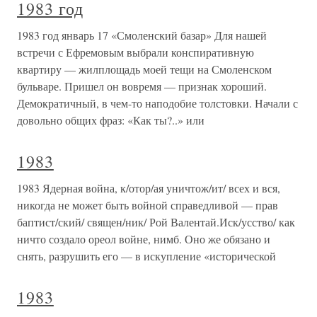
1983 год
1983 год январь 17 «Смоленский базар» Для нашей
встречи с Ефремовым выбрали конспиративную
квартиру — жилплощадь моей тещи на Смоленском
бульваре. Пришел он вовремя — признак хороший.
Демократичный, в чем-то наподобие толстовки. Начали с
довольно общих фраз: «Как ты?..» или
1983
1983 Ядерная война, к/отор/ая уничтож/ит/ всех и вся,
никогда не может быть войной справедливой — прав
баптист/ский/ священ/ник/ Рой Валентай.Иск/усство/ как
ничто создало ореол войне, нимб. Оно же обязано и
снять, разрушить его — в искупление «исторической
1983