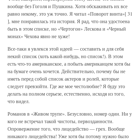
вообще без Гоголя и Пушкина. Хотя обскакивать их все
равно некому, это уж точно. Я читал «Поворот винта»[ 31
], мне понравилась эта история. Я рад, что она удостоена
быть в этом списке, но «Чертогон» Лескова и «Черный
монах» Чехова явно не хуже!
Все-таки я увлекся этой идеей — составить и для себя
некий список (хоть какой-нибудь, но список!). В этом
есть что-то американское, а побыть американцем хотя бы
на бумаге очень хочется. Действительно, почему бы не
иметь перед собой список актеров и ролей, которые
следует превзойти. Где же мое честолюбие? Я буду это
делать на полном серьезе, естественно, исходя из того,
что видел.
Романов в «Живом трупе». Безусловно, номер один. Ни у
кого не встречал такой чистоты, первозданности.
Опровержение того, что лицедейство — грех. Вообще
никакого лицедейства! Уже хотя бы потому нужно было