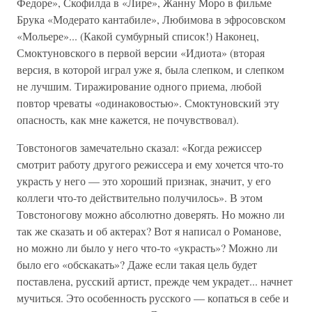
Федоре», Скофилда в «Лире», Жанну Моро в фильме
Брука «Модерато кантабиле», Любимова в эфросовском
«Мольере»... (Какой сумбурный список!) Наконец,
Смоктуновского в первой версии «Идиота» (вторая
версия, в которой играл уже я, была слепком, и слепком
не лучшим. Тиражирование одного приема, любой
повтор чреваты «одинаковостью». Смоктуновский эту
опасность, как мне кажется, не почувствовал).
Товстоногов замечательно сказал: «Когда режиссер
смотрит работу другого режиссера и ему хочется что-то
украсть у него — это хороший признак, значит, у его
коллеги что-то действительно получилось». В этом
Товстоногову можно абсолютно доверять. Но можно ли
так же сказать и об актерах? Вот я написал о Романове,
но можно ли было у него что-то «украсть»? Можно ли
было его «обскакать»? Даже если такая цель будет
поставлена, русский артист, прежде чем украдет... начнет
мучиться. Это особенность русского — копаться в себе и