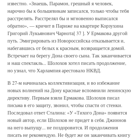
известно. «Знаешь, Парамон, грешный я человек,
нарочно бы к большевикам записался, только чтобы тебя
расстрелять. Расстрелял бы и мгновенно выписался
обратно», — кричит в Париже на квартире Корзухина
Григорий Лукьянович Чарнота[ 37 ]. У Ермакова другой
путь. Эмигрировать из Новороссийска отказывается и,
набегавшись от белых к красным, возвращается домой.
Встречает на берегу Дона своего сына. Так заканчивается
и наш спектакль... Шолохов хотел писать продолжение,
но узнал, что Харлампия арестовало НКВД.
В 27-м начиналась коллективизация, и во избежание
новых волнений на Дону красные вспомнили ленинскую
директиву. Первым взяли Ермакова. Шолохов писал
письма в его защиту, звонил, чтобы спасти от стенки.
Последовал ответ Сталина: «У «Тихого Дона» появится
новый автор, если Шолохов не придет в себя. Джиннов
на него выпущу... не поздоровится. И продолжения
писать не рекомендую. Не будет же он заканчивать книгу