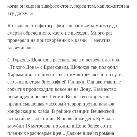
когда он еще на эшафоте стоит, перед тем, как ложится на
эту доску...»
Я слышал, что фотографии, сделанные за минуту до
смерти обреченного, часто не выходят. Много раз
проверяли на приговоренных к казни — негатив
засвечивался...
С.Туркова-Шолохова рассказывала о встречах автора
«Тихого Дона» с Ермаковым. Шолохов так полюбил
Харлампия, что почти год с ним встречался и, по сути,
его жизнь стала биографией Гришки. Однако главные
события происходили вовсе не на Дону. Казачество
ненавидел и боялся Ленин. Вышла его директива,
предписывающая массовый террор против казаков,
конфискацию хлеба. В районе станции Вешенской
вспыхивает восстание. В первый же день Ермаков
зарубил 18 матросов, потопил в Доне более сотни
пленных красноармейцев... Дальнейшее из романа