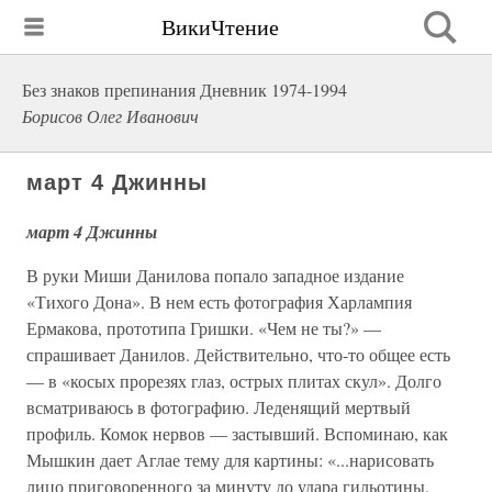
ВикиЧтение
Без знаков препинания Дневник 1974-1994
Борисов Олег Иванович
март 4 Джинны
март 4 Джинны
В руки Миши Данилова попало западное издание
«Тихого Дона». В нем есть фотография Харлампия
Ермакова, прототипа Гришки. «Чем не ты?» —
спрашивает Данилов. Действительно, что-то общее есть
— в «косых прорезях глаз, острых плитах скул». Долго
всматриваюсь в фотографию. Леденящий мертвый
профиль. Комок нервов — застывший. Вспоминаю, как
Мышкин дает Аглае тему для картины: «...нарисовать
лицо приговоренного за минуту до удара гильотины,