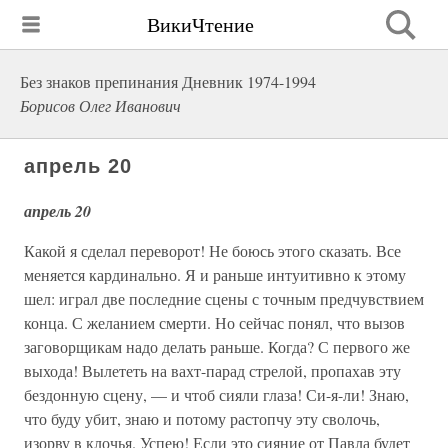
ВикиЧтение
Без знаков препинания Дневник 1974-1994
Борисов Олег Иванович
апрель 20
апрель 20
Какой я сделал переворот! Не боюсь этого сказать. Все
меняется кардинально. Я и раньше интуитивно к этому
шел: играл две последние сцены с точным предчувствием
конца. С желанием смерти. Но сейчас понял, что вызов
заговорщикам надо делать раньше. Когда? С первого же
выхода! Вылететь на вахт-парад стрелой, пропахав эту
бездонную сцену, — и чтоб сияли глаза! Си-я-ли! Знаю,
что буду убит, знаю и потому растопчу эту сволочь,
изорву в клочья. Успею! Если это сияние от Павла будет