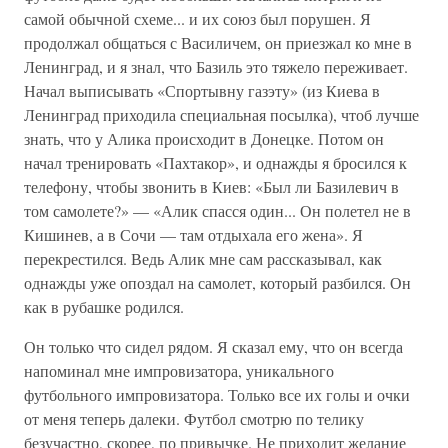
самой обычной схеме... и их союз был порушен. Я
продолжал общаться с Василичем, он приезжал ко мне в
Ленинград, и я знал, что Базиль это тяжело переживает.
Начал выписывать «Спортывну газэту» (из Киева в
Ленинград приходила специальная посылка), чтоб лучше
знать, что у Алика происходит в Донецке. Потом он
начал тренировать «Пахтакор», и однажды я бросился к
телефону, чтобы звонить в Киев: «Был ли Базилевич в
том самолете?» — «Алик спасся один... Он полетел не в
Кишинев, а в Сочи — там отдыхала его жена». Я
перекрестился. Ведь Алик мне сам рассказывал, как
однажды уже опоздал на самолет, который разбился. Он
как в рубашке родился.
Он только что сидел рядом. Я сказал ему, что он всегда
напоминал мне импровизатора, уникального
футбольного импровизатора. Только все их голы и очки
от меня теперь далеки. Футбол смотрю по телику
безучастно, скорее, по привычке. Не приходит желание