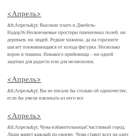
<Апрель>
&lt;Апрель&gt; Высокие плато и Джебель-
Надор36.Нескончаемые просторы пшеничных полей, ни
деревьев, ни людей. Редкие хижины, да на горизонте
шагает поеживающаяся от холода фигурка. Несколько
ворон и тишина. Никакого прибежища – ни одной
зацепки для радости или для меланхолии,
<Апрель>
&lt;Апрель&gt; Вы не писали бы столько об одиночестве,
если бы умели извлекать из него все
<Апрель>
&lt;Апрель&gt; Чума-избавительницаСчастливый город.
Люди живут каждый по-своему. Чума ставит всех на одну