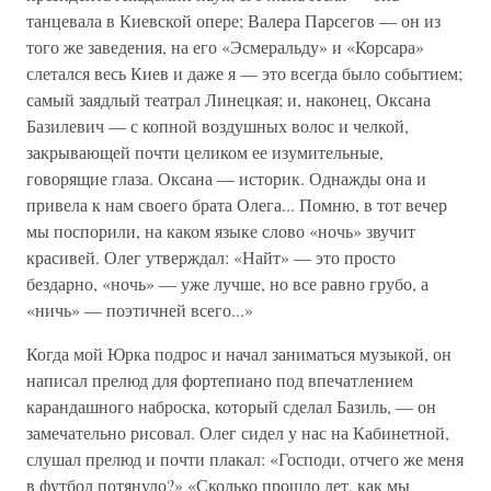
танцевала в Киевской опере; Валера Парсегов — он из
того же заведения, на его «Эсмеральду» и «Корсара»
слетался весь Киев и даже я — это всегда было событием;
самый заядлый театрал Линецкая; и, наконец, Оксана
Базилевич — с копной воздушных волос и челкой,
закрывающей почти целиком ее изумительные,
говорящие глаза. Оксана — историк. Однажды она и
привела к нам своего брата Олега... Помню, в тот вечер
мы поспорили, на каком языке слово «ночь» звучит
красивей. Олег утверждал: «Найт» — это просто
бездарно, «ночь» — уже лучше, но все равно грубо, а
«ничь» — поэтичней всего...»
Когда мой Юрка подрос и начал заниматься музыкой, он
написал прелюд для фортепиано под впечатлением
карандашного наброска, который сделал Базиль, — он
замечательно рисовал. Олег сидел у нас на Кабинетной,
слушал прелюд и почти плакал: «Господи, отчего же меня
в футбол потянуло?» «Сколько прошло лет, как мы