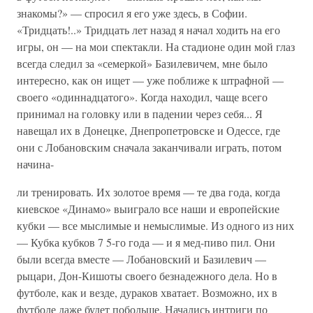
знакомы?» — спросил я его уже здесь, в Софии.
«Тридцать!..» Тридцать лет назад я начал ходить на его
игры, он — на мои спектакли. На стадионе один мой глаз
всегда следил за «семеркой» Базилевичем, мне было
интересно, как он ищет — уже поближе к штрафной —
своего «одиннадцатого». Когда находил, чаще всего
принимал на головку или в падении через себя... Я
навещал их в Донецке, Днепропетровске и Одессе, где
они с Лобановским сначала заканчивали играть, потом
начина-
ли тренировать. Их золотое время — те два года, когда
киевское «Динамо» выиграло все наши и европейские
кубки — все мыслимые и немыслимые. Из одного из них
— Кубка кубков 7 5-го года — и я мед-пиво пил. Они
были всегда вместе — Лобановский и Базилевич —
рыцари, Дон-Кишоты своего безнадежного дела. Но в
футболе, как и везде, дураков хватает. Возможно, их в
футболе даже будет побольше. Начались интриги по