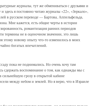
ратурные журналы, тут же обмениваться с друзьями и
и здесь я постоянно читаю журналы «22», «Зеркало»,
лей в русском переводе — Бартова, Аппельфельда,
нона. Мне кажется, есть общие черты в истории
изированность, романтизация ранних периодов
ти термины не в оценочном значении, это лишь
ря этому новому опыту что-то изменилось в моих
ычайно богатых впечатлений.
ссаду пока не поднимались. Но очень хочу там
юсь сдержать воспоминание о том, как однажды мы с
в сильнейшую грозу в открытой кабине
сели между небом и землей. Но я верю, что в Израиле
бы не полагается так говорить, но я покупаю только