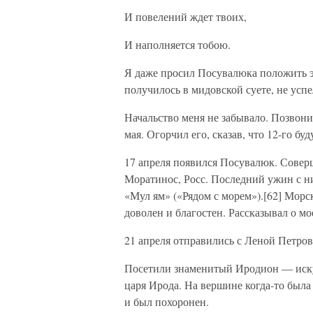
И повелений ждет твоих,
И наполняется тобою.
Я даже просил Посувалюка положить э
получилось в мидовской суете, не ус
Начальство меня не забывало. Позвони
мая. Огорчил его, сказав, что 12-го бу
17 апреля появился Посувалюк. Соверш
Моратинос, Росс. Последний ужин с ни
«Мул ям» («Рядом с морем»).[62] Морс
доволен и благостен. Рассказывал о м
21 апреля отправились с Леной Петров
Посетили знаменитый Иродион — иску
царя Ирода. На вершине когда-то был
и был похоронен.