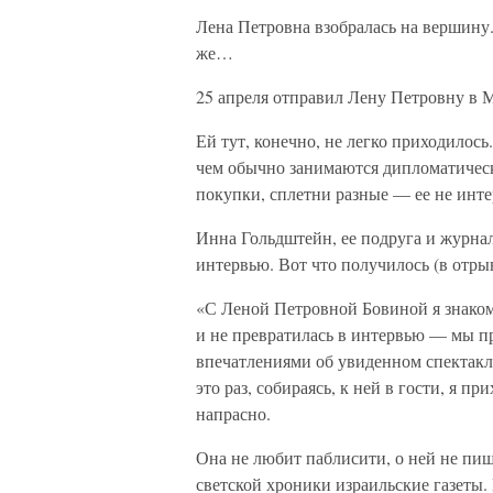
Лена Петровна взобралась на вершину.
же…
25 апреля отправил Лену Петровну в 
Ей тут, конечно, не легко приходилось
чем обычно занимаются дипломатическ
покупки, сплетни разные — ее не инте
Инна Гольдштейн, ее подруга и журнал
интервью. Вот что получилось (в отры
«С Леной Петровной Бовиной я знакома
и не превратилась в интервью — мы пр
впечатлениями об увиденном спектакле
это раз, собираясь, к ней в гости, я п
напрасно.
Она не любит паблисити, о ней не пиш
светской хроники израильские газеты. 