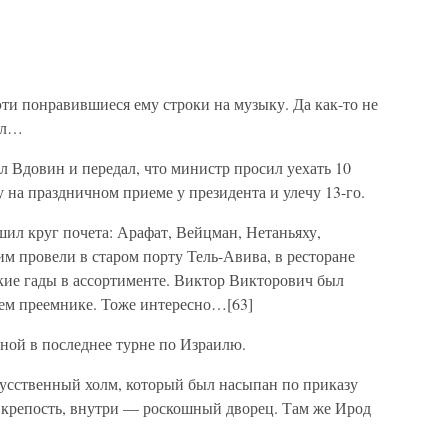
ти понравившиеся ему строки на музыку. Да как-то не
пел…
л Вдовин и передал, что министр просил уехать 10
ду на праздничном приеме у президента и улечу 13-го.
ил круг почета: Арафат, Вейцман, Нетаньяху,
м провели в старом порту Тель-Авива, в ресторане
кие гады в ассортименте. Виктор Викторович был
оем преемнике. Тоже интересно…[63]
ной в последнее турне по Израилю.
сственный холм, который был насыпан по приказу
а крепость, внутри — роскошный дворец. Там же Ирод