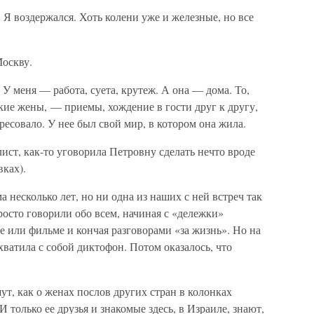
 Я воздержался. Хоть колени уже и железные, но все
Москву.
. У меня — работа, суета, крутеж. А она — дома. То,
ие жены, — приемы, хождение в гости друг к другу,
ресовало. У нее был свой мир, в котором она жила.
ист, как-то уговорила Петровну сделать нечто вроде
вках).
 несколько лет, но ни одна из наших с ней встреч так
осто говорили обо всем, начиная с «дележки»
 или фильме и кончая разговорами «за жизнь». Но на
рихватила с собой диктофон. Потом оказалось, что
ут, как о женах послов других стран в колонках
И только ее друзья и знакомые здесь, в Израиле, знают,