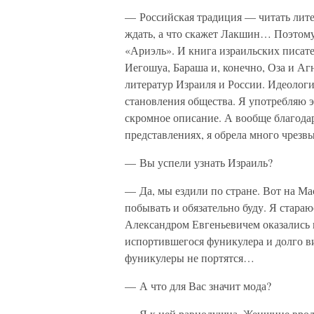
— Российская традиция — читать лите
ждать, а что скажет Лакшин… Поэтому 
«Ариэль». И книга израильских писате
Иегошуа, Бараша и, конечно, Оза и Аг
литератур Израиля и России. Идеолог
становления общества. Я употребляю э
скромное описание. А вообще благода
представлениях, я обрела много чрезв
— Вы успели узнать Израиль?
— Да, мы ездили по стране. Вот на Ма
побывать и обязательно буду. Я стара
Александром Евгеньевичем оказались 
испортившегося фуникулера и долго ви
фуникулеры не портятся…
— А что для Вас значит мода?
— Я к ней равнодушна. Женщине вроде 