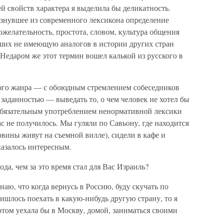
ей свойств характера я выделила бы деликатность.
знувшее из современного лексикона определение
ожелательность, простота, словом, культура общения
ших не имеющую аналогов в истории других стран
едаром же этот термин вошел калькой из русского в
ого жанра — с обоюдным стремлением собеседников
й заданностью — выведать то, о чем человек не хотел бы
 обязательным употреблением ненормативной лексики
ас не получилось. Мы гуляли по Савьону, где находится
вины живут на съемной вилле), сидели в кафе и
казалось интересным.
да, чем за это время стал для Вас Израиль?
аю, что когда вернусь в Россию, буду скучать по
ишлось поехать в какую-нибудь другую страну, то я
потом уехала бы в Москву, домой, заниматься своими