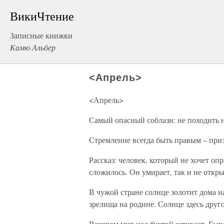
ВикиЧтение
Записные книжки
Камю Альбер
<Апрель>
<Апрель>
Самый опасный соблазн: не походить н
Стремление всегда быть правым – приз
Рассказ: человек, который не хочет оп
сложилось. Он умирает, так и не откр
В чужой стране солнце золотит дома на
зрелища на родине. Солнце здесь друго
Вечером мир над бухтой затихает. Быва