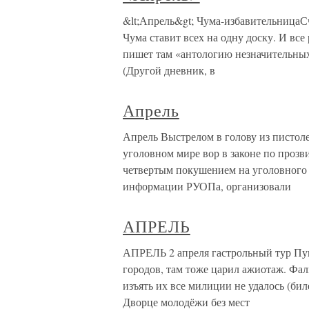
&lt;Апрель&gt; Чума-избавительницаС
Чума ставит всех на одну доску. И вс
пишет там «антологию незначительных 
(Другой дневник, в
Апрель
Апрель Выстрелом в голову из пистоле
уголовном мире вор в законе по прозв
четвертым покушением на уголовного 
информации РУОПа, организовали
АПРЕЛЬ
АПРЕЛЬ 2 апреля гастрольный тур Пуг
городов, там тоже царил ажиотаж. Фал
изъять их все милиции не удалось (биле
Дворце молодёжи без мест