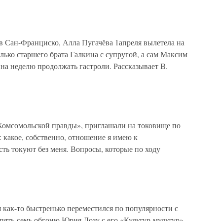
 Сан-Франциско, Алла Пугачёва 1апреля вылетела на
лько старшего брата Галкина с супругой, а сам Максим
 на неделю продолжать гастроли. Рассказывает В.
Комсомольской правды», приглашали на токовище по
: какое, собственно, отношение я имею к
сть токуют без меня. Вопросы, которые по ходу
я как-то быстренько переместился по популярности с
 пять-семь обгоню Юрия Лозу с его «Культур-мультур»