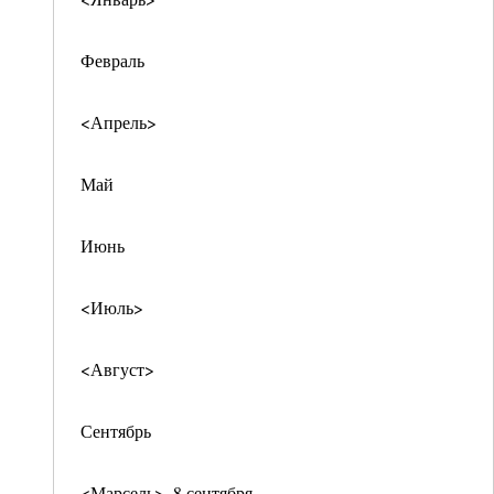
Февраль
<Апрель>
Май
Июнь
<Июль>
<Август>
Сентябрь
<Марсель>. 8 сентября