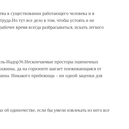
тва в существовании работающего человека и в
уда.Но тут все дело в том, чтобы устоять и не
рабочее время всегда разбрасываться, искать легкого
бель-Надор36.Нескончаемые просторы пшеничных
 хижины, да на горизонте шагает поеживающаяся от
ишина. Никакого прибежища – ни одной зацепки для
о об одиночестве, если бы умели извлекать из него все