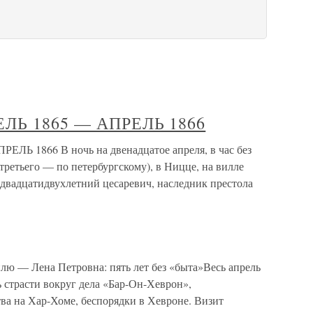
РЕЛЬ 1865 — АПРЕЛЬ 1866
ЕЛЬ 1866 В ночь на двенадцатое апреля, в час без
третьего — по петербургскому), в Ницце, на вилле
 двадцатидвухлетний цесаревич, наследник престола
ю — Лена Петровна: пять лет без «быта»Весь апрель
 страсти вокруг дела «Бар-Он-Хеврон»,
ва на Хар-Хоме, беспорядки в Хевроне. Визит