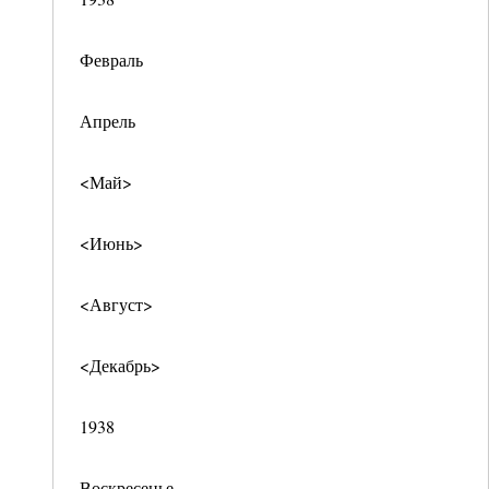
Февраль
Апрель
<Май>
<Июнь>
<Август>
<Декабрь>
1938
Воскресенье