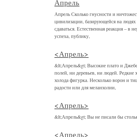
Апрель
Апрель Сколько гнусности и ничтожес
цивилизации, базирующейся на людях тр
сдаваться. Естественная реакция – в не
успеха, публику,
<Апрель>
&lt;Апрель&gt; Высокие плато и Дже
полей, ни деревьев, ни людей. Редкие
холода фигурка. Несколько ворон и т
радости или для меланхолии,
<Апрель>
&lt;Апрель&gt; Вы не писали бы стольк
<Апрель>