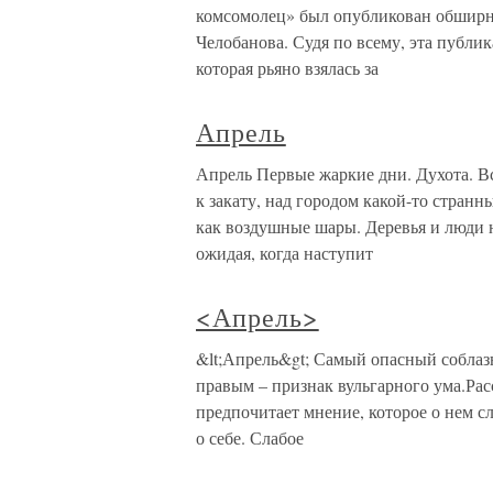
комсомолец» был опубликован обширн
Челобанова. Судя по всему, эта публи
которая рьяно взялась за
Апрель
Апрель Первые жаркие дни. Духота. В
к закату, над городом какой-то стран
как воздушные шары. Деревья и люди 
ожидая, когда наступит
<Апрель>
&lt;Апрель&gt; Самый опасный соблазн
правым – признак вульгарного ума.Расс
предпочитает мнение, которое о нем с
о себе. Слабое