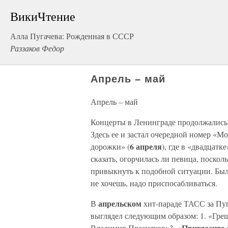
ВикиЧтение
Алла Пугачева: Рожденная в СССР
Раззаков Федор
Апрель – май
Апрель – май
Концерты в Ленинграде продолжались
Здесь ее и застал очередной номер «М
6 апреля
дорожки» (
), где в «двадцатк
сказать, огорчилась ли певица, поскол
привыкнуть к подобной ситуации. Было
не хочешь, надо приспосабливаться.
апрельском
В
хит-параде ТАСС за Пуг
выглядел следующим образом: 1. «Греш
«Пригласите 
Владимир Пресняков; 3.