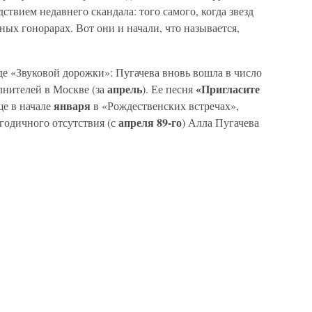
дствием недавнего скандала: того самого, когда звезд
ных гонорарах. Вот они и начали, что называется,
де «Звуковой дорожки»: Пугачева вновь вошла в число
апрель
«Пригласите
лнителей в Москве (за
). Ее песня
января
ще в начале
в «Рождественских встречах»,
апреля 89-го
 годичного отсутствия (с
) Алла Пугачева