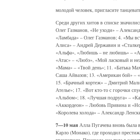
молодой человек, пригласите танцева
Среди других хитов в списке значились
Олег Газманов, «Не уходи» – Александ
«Ламбада» – Олег Газманов; 4. «Мы вс
Алиса» – Андрей Державин и «Сталкер»
«Альфа», «Любишь – не любишь» – «Аль
«Атас» – «Любэ», «Мой ласковый и не
«Мама» – «Твой день»; 11. «Батька Ма
Саша Айвазов; 13. «Американ бой» – 
15. «Брачный кортеж» – Дмитрий Малик
Ателье»; 17. «Вот кто-то с горочки сп
«Альбом»; 18. «Лучшая подруга» – «К
«Аккордеон» – Любовь Привина и «Нот
«Королева холода» – Александр Ленски
7—10 мая
Алла Пугачева вновь была в
Карло (Монако), где проходил прест
грамзаписи. Приехала она туда в каче