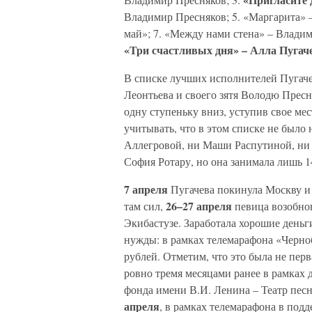
Владимир Пресняков; 5. «Маргарита» –
май»; 7. «Между нами стена» – Владим
«Три счастливых дня» – Алла Пугач
В списке лучших исполнителей Пугачев
Леонтьева и своего зятя Володю Пресн
одну ступеньку вниз, уступив свое мес
учитывать, что в этом списке не было
Аллегровой, ни Маши Распутиной, ни
София Ротару, но она занимала лишь 14
7 апреля
Пугачева покинула Москву и 
26–27 апреля
там сил,
певица возобнов
Экибастузе. Заработала хорошие деньг
нужды: в рамках телемарафона «Черно
рублей. Отметим, что это была не перв
ровно тремя месяцами ранее в рамках д
фонда имени В.И. Ленина – Театр пес
апреля
, в рамках телемарафона в подд