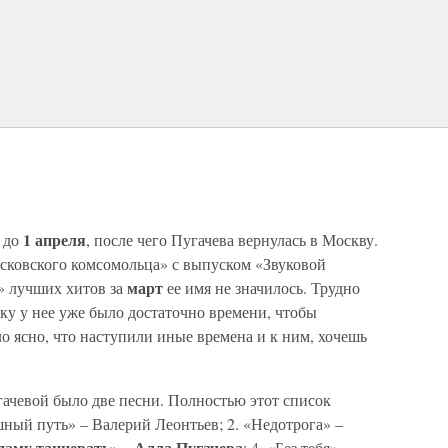
1 апреля
 до
, после чего Пугачева вернулась в Москву.
осковского комсомольца» с выпуском «Звуковой
март
е» лучших хитов за
ее имя не значилось. Трудно
ьку у нее уже было достаточно времени, чтобы
 ясно, что наступили иные времена и к ним, хочешь
ачевой было две песни. Полностью этот список
ный путь» – Валерий Леонтьев; 2. «Недотрога» –
даму танцевать» – Алла Пугачева
; 4. «Без тебя» –