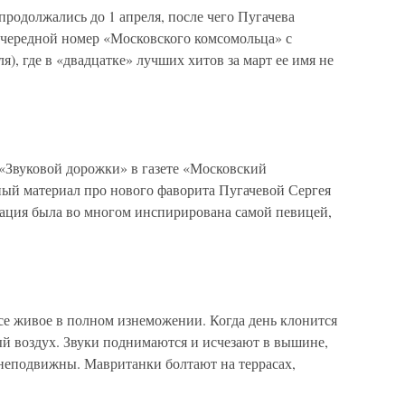
родолжались до 1 апреля, после чего Пугачева
л очередной номер «Московского комсомольца» с
), где в «двадцатке» лучших хитов за март ее имя не
 «Звуковой дорожки» в газете «Московский
ый материал про нового фаворита Пугачевой Сергея
кация была во многом инспирирована самой певицей,
се живое в полном изнеможении. Когда день клонится
ный воздух. Звуки поднимаются и исчезают в вышине,
неподвижны. Мавританки болтают на террасах,