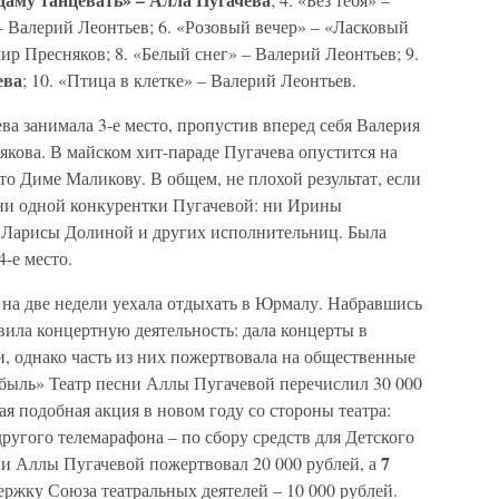
 Валерий Леонтьев; 6. «Розовый вечер» – «Ласковый
ир Пресняков; 8. «Белый снег» – Валерий Леонтьев; 9.
ева
; 10. «Птица в клетке» – Валерий Леонтьев.
а занимала 3-е место, пропустив вперед себя Валерия
якова. В майском хит-параде Пугачева опустится на
то Диме Маликову. В общем, не плохой результат, если
 ни одной конкурентки Пугачевой: ни Ирины
 Ларисы Долиной и других исполнительниц. Была
-е место.
на две недели уехала отдыхать в Юрмалу. Набравшись
ила концертную деятельность: дала концерты в
и, однако часть из них пожертвовала на общественные
быль» Театр песни Аллы Пугачевой перечислил 30 000
ая подобная акция в новом году со стороны театра:
ругого телемарафона – по сбору средств для Детского
7
ни Аллы Пугачевой пожертвовал 20 000 рублей, а
ержку Союза театральных деятелей – 10 000 рублей.