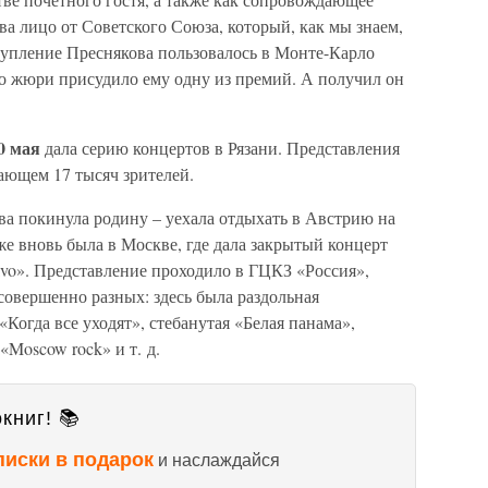
а лицо от Советского Союза, который, как мы знаем,
тупление Преснякова пользовалось в Монте-Карло
то жюри присудило ему одну из премий. А получил он
0 мая
дала серию концертов в Рязани. Представления
ающем 17 тысяч зрителей.
ва покинула родину – уехала отдыхать в Австрию на
е вновь была в Москве, где дала закрытый концерт
vo». Представление проходило в ГЦКЗ «Россия»,
совершенно разных: здесь была раздольная
Когда все уходят», стебанутая «Белая панама»,
«Moscow rock» и т. д.
книг! 📚
писки в подарок
и наслаждайся