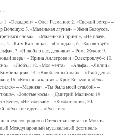
ть…
: 1. «Эскадрон» – Олег Газманов; 2. «Свежий ветер» –
р Волощук; 3. «Маленькая лгунья» – Женя Белоусов,
третимся снова» – «Маленький принц», «Не плачь,
; 5. «Катя-Катерина» – «Скандал»; 6. «Здравствуй» –
фа»; 7. «Я люблю вас, девочки» – Рома Жуков; 9.
жный зверь» – Ирина Аллегрова и «Электроклуб»; 10.
хно» – «Любэ»; 12. «Моя мечта» – «Альфа», «Лилии» –
«Комбинация»; 14. «Влюбленный май» – «Твой день»;
ов; 16. «Козырная карта» – Крис Кельми и «Рок-
устился» – «Маркиза», «Ты была моей судьбой» –
атюша», «Золотые косы» – Дмитрий Маликов; 19.
а Бене», «Не забывай» – «Комбинация»; 20.
й, «Русские идут» – «Русские».
не пределов родного Отечества: слетала в Монте-
ижный Международный музыкальный фестиваль
стве почетного гостя, а также как сопровождающее