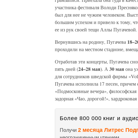
участника фестиваля Володи Пресняков
был для нее не чужим человеком. Выс
большим успехом и привело к тому, ч
ее из рук своей тещи Аллы Пугачевой.
18–2
Вернувшись на родину, Пугачева
проходили на местном стадионе, вмещ
Отработав эти концерты, Пугачева сно
24–28 мая
30 мая
пять дней (
). А
она уж
для сотрудников шведской фирмы «Vol
Пугачева исполнила 17 песен, причем 
«Подмосковные вечера», философская «
задорная «Чао, дорогой!», хардроковая 
Более 800 000 книг и аудио
2 месяца Литрес Под
Получи
неограниченным чтением