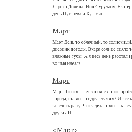
Лариса Долина, Ион Суручану, Екате
день Пугачева и Кузьмин
Март
Март День то облачный, то солнечный.
дневник погоды. Вчера солнце сияло та
влажные губы. А я весь день работал.Г
во имя идеала
Март
Март Что означает это внезапное проб
города, ставшего вдруг чужим? И все м
залечить рану. Что я делаю здесь, к че
других.И
<Март>