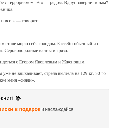
 с терроризмом. Это — рядом. Вдруг завернет к нам?
овника.
и все!» — говорит.
 столе морю себя голодом. Бассейн обычный и с
ж. Сероводородные ванны и грязи.
увидеться с Егором Яковлевым и Жженовым.
 уже не зашкаливает, стрела вылезла на 129 кг. 30-го
аже меня «сняли».
книг! 📚
писки в подарок
и наслаждайся