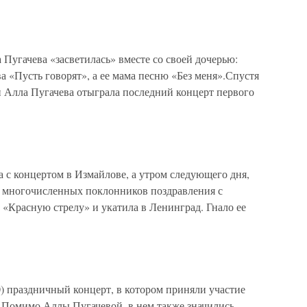
 Пугачева «засветилась» вместе со своей дочерью:
а «Пусть говорят», а ее мама песню «Без меня».Спустя
и Алла Пугачева отыграла последний концерт первого
 с концертом в Измайлове, а утром следующего дня,
х многочисленных поклонников поздравления с
«Красную стрелу» и укатила в Ленинград. Гнало ее
0) праздничный концерт, в котором приняли участие
. Помимо Аллы Пугачевой, в нем также значились