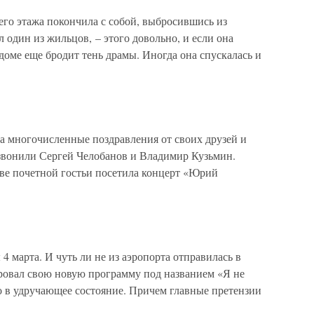
его этажа покончила с собой, выбросившись из
л один из жильцов, – этого довольно, и если она
 доме еще бродит тень драмы. Иногда она спускалась и
а многочисленные поздравления от своих друзей и
вонили Сергей Челобанов и Владимир Кузьмин.
тве почетной гостьи посетила концерт «Юрий
4 марта. И чуть ли не из аэропорта отправилась в
ровал свою новую программу под названием «Я не
о в удручающее состояние. Причем главные претензии