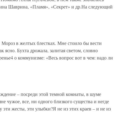
рина Шаврина, «Пламя», «Секрет» и др.На следующий
 Мороз в желтых блестках. Мне стоило бы вести
к ясно. Бухта дрожала, залитая светом, словно
ренье4 о коммунизме: «Весь вопрос вот в чем: надо ли
уждение – посреди этой темной комнаты, в шуме
не чужое, все, ни одного близкого существа и негде
му эти жесты, эти улыбки?Я не из этих краев – и не из