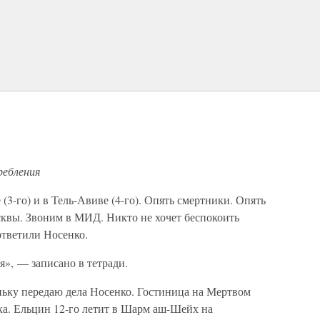
ребления
(3-го) и в Тель-Авиве (4-го). Опять смертники. Опять
квы. Звоним в МИД. Никто не хочет беспокоить
ответили Носенко.
я», — записано в тетради.
ньку передаю дела Носенко. Гостиница на Мертвом
ика. Ельцин 12-го летит в Шарм аш-Шейх на