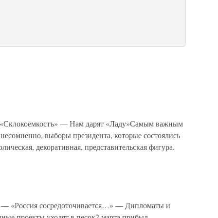
«Склокоемкостъ» — Нам дарят «Ладу»Самым важным
 несомненно, выборы президента, которые состоялись
лическая, декоративная, представительская фигура.
 — «Россия сосредоточивается…» — Дипломаты и
ные проекты уходят в песок2 марта прибыл