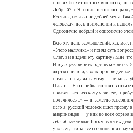
прочих бесхитростных вопросов, почт
Добрый?..» Я, после некоторого раздумь
Костина, но и он не добрей меня. Так
человека», но, в применении к нашему
Однозначно добрый и однозначно злой
Всю эту цепь размышлений, как мог, п
«Злого мальчика» и понял суть вопрос
Олег, вы видели эту картину? Мне что-
Иисуса реальное историческое лицо. У
жертвы, ценою, своих проповедей хоче
помогают ему же самому — ни когда уб
Пилата... Его ошибка состоит в отказе
показать это русскому человеку, пробуди
получилось...» — и, заметно занервни
него я: русский человек ищет правду в
американцев — у них во всем борьба з
себя обиженными Богом, если их дела н
уповает, что за все его лишения и муки