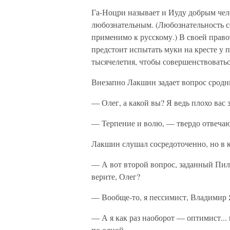
Га-Ноцри называет и Иуду добрым чело
любознательным. (Любознательность с
применимо к русскому.) В своей право
предстоит испытать муки на кресте у 
тысячелетия, чтобы совершенствоваться
Внезапно Лакшин задает вопрос сродни
— Олег, а какой вы? Я ведь плохо вас 
— Терпение и волю, — твердо отвечаю 
Лакшин слушал сосредоточенно, но в к
— А вот второй вопрос, заданный Пил
верите, Олег?
— Вообще-то, я пессимист, Владимир Як
— А я как раз наоборот — оптимист...
по одной.