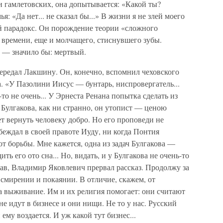
и гамлетовских, она допытывается: «Какой ты?
я: «Да нет... не сказал бы...» В жизни я не злей моего
ой парадокс. Он порождение теории «сложного
 времени, еще и молчащего, стиснувшего зубы.
 — значило бы: мертвый.
ередал Лакшину. Он, конечно, вспомнил чеховского
а. «У Пазолини Иисус — бунтарь, ниспровергатель...
то не очень... У Эрнеста Ренана попытка сделать из
 Булгакова, как ни странно, он утопист — ценою
т вернуть человеку добро. Но его проповеди не
еждал в своей правоте Иуду, ни когда Понтия
 от борьбы. Мне кажется, одна из задач Булгакова —
ть его ото сна... Но, видать, и у Булгакова не очень-то
чав, Владимир Яковлевич прервал рассказ. Продолжу за
 смирении и покаянии. В отличие, скажем, от
а выживание. Им и их религия помогает: они считают
е идут в бизнесе и они нищи. Не то у нас. Русский
 ему воздается. И уж какой тут бизнес...