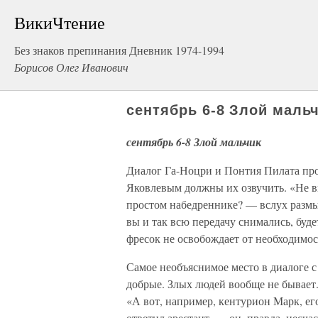
ВикиЧтение
Без знаков препинания Дневник 1974-1994
Борисов Олег Иванович
сентябрь 6-8 Злой маль
сентябрь 6-8 Злой мальчик
Диалог Га-Ноцри и Понтия Пилата прои
Яковлевым должны их озвучить. «Не в
простом набедреннике? — вслух разм
вы и так всю передачу снимались, бу
фресок не освобождает от необходимос
Самое необъяснимое место в диалоге 
добрые. Злых людей вообще не бывает
«А вот, например, кентурион Марк, е
ответил арестант, — он, правда, несча