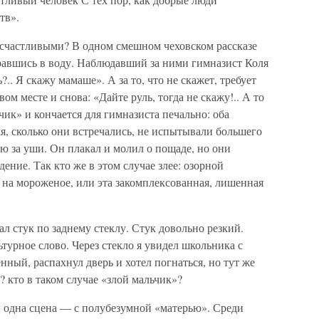
тв».
есчастливыми? В одном смешном чеховском рассказе
бравшись в воду. Наблюдавший за ними гимназист Коля
?.. Я скажу мамаше». А за то, что не скажет, требует
ом месте и снова: «Дайте руль, тогда не скажу!.. А то
чик» и кончается для гимназиста печально: оба
мя, сколько они встречались, не испытывали большего
лю за уши. Он плакал и молил о пощаде, но они
ение. Так кто же в этом случае злее: озорной
 на мороженое, или эта закомплексованная, лишенная
ал стук по заднему стеклу. Стук довольно резкий.
турное слово. Через стекло я увидел школьника с
нный, распахнул дверь и хотел погнаться, но тут же
о? кто в таком случае «злой мальчик»?
и одна сцена — с полубезумной «матерью». Среди