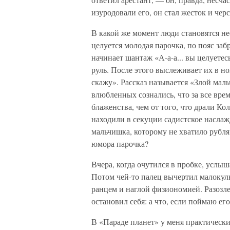
изуродовали его, он стал жесток и черс
В какой же момент люди становятся н
целуется молодая парочка, по пояс за
начинает шантаж «А-а-а... вы целуетесь
руль. После этого выслеживает их в нов
скажу». Рассказ называется «Злой маль
влюбленных сознались, что за все вре
блаженства, чем от того, что драли Ко
находили в секуции садистское наслажд
мальчишка, которому не хватило рубля
юмора парочка?
Вчера, когда очутился в пробке, услыш
Потом чей-то палец вычертил малокуль
ранцем и наглой физиономией. Разозле
остановил себя: а что, если поймаю ег
В «Параде планет» у меня практическ