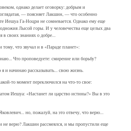
веком, однако делает оговорку: добрым и
оглядатая, — поясняет Лакшин, — что особенно
те Иешуа Га-Ноцри не сомневается. Однако ему еще
подножия Лысой горы. И у человечества еще целых два
 в своих знаниях о добре...
 тому, что звучал и в «Параде планет»:
знаю... Что проповедуете: смирение или борьбу?
я и начинаю рассказывать... свою жизнь.
акой-то момент переключился на что-то свое:
атом Иешуа: «Настанет ли царство истины?» Вы в это
овлевич... но, пожалуй, на это отвечу, что верю...
 и не верю? Лакшин рассмеялся, и мы пропустили еще