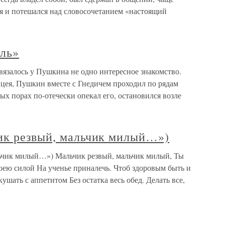
ся и потешался над словосочетанием «настоящий
ель»
авязалось у Пушкина не одно интересное знакомство.
Лицея, Пушкин вместе с Гнедичем проходил по рядам
ых порах по-отечески опекал его, остановился возле
ик резвый, мальчик милый…»)
льчик милый…») Мальчик резвый, мальчик милый, Ты
ею силой На ученье приналечь. Чтоб здоровым быть и
шать с аппетитом Без остатка весь обед. Делать все,