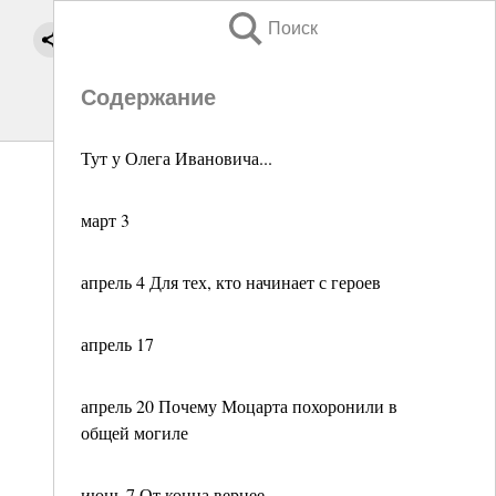
Поиск
Содержание
Тут у Олега Ивановича...
март 3
апрель 4 Для тех, кто начинает с героев
апрель 17
апрель 20 Почему Моцарта похоронили в
общей могиле
июнь 7 От конца вернее