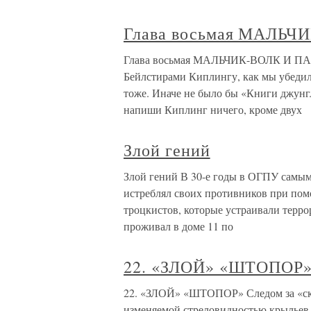
Глава восьмая МАЛЬ
Глава восьмая МАЛЬЧИК-ВОЛК И ПАЙ
Бейлстирами Киплингу, как мы убедил
тоже. Иначе не было бы «Книги джунг
напиши Киплинг ничего, кроме двух
Злой гений
Злой гений В 30-е годы в ОГПУ самым
истреблял своих противников при пом
троцкистов, которые устраивали террор
проживал в доме 11 по
22. «ЗЛОЙ» «ШТОПОР
22. «ЗЛОЙ» «ШТОПОР» Следом за «ско
изменяемой стреловидностью крыльев.