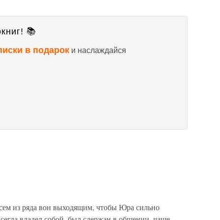
книг! 📚
писки в подарок
и наслаждайся
всем из ряда вон выходящим, чтобы Юра сильно
всегда владел собой, был сдержан в общении, чаще