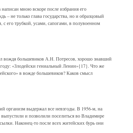
аписан мною вскоре после избрания его
дь – не только глава государства, но и образцовый
с его трубкой, усами, сапогами, в полувоенном
ил вождя большевиков А.Н. Потресов, хорошо знавший
7 году: «Злодейски гениальный Ленин»{17}. Что же
дейского» в вожде большевиков? Каков смысл
ий организм выдержал все невзгоды. В 1956-м, на
 выпустили и позволили поселиться во Владимире
ссылки. Наконец-то после всех житейских бурь они