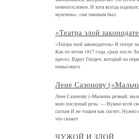
немногословен. И хотя всегда издевал
мужчина», сам таковым был.
«Театра злой законодат
«Театра злой законодатель» В театре з
Как-то летом 1817 года, сразу после 
кресел. Вдруг Гнедич, который на перв
невысокого
Лене Сазонову («Мальч
Лене Сазонову («Мальчик резвый, ма
мою послушай речь: — Нужно всей сво
сытым И не тощим как скелет, Нужно ку
что скажет
ЧУЖОЙ И ЗЛОЙ