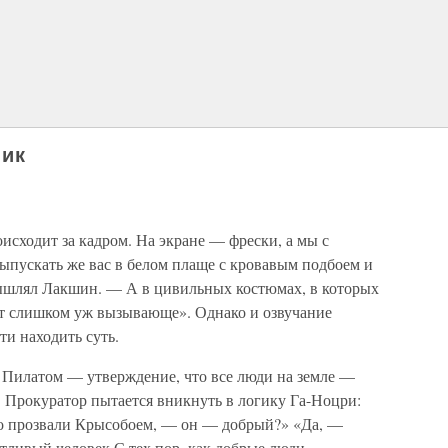
чик
сходит за кадром. На экране — фрески, а мы с
ыпускать же вас в белом плаще с кровавым подбоем и
ышлял Лакшин. — А в цивильных костюмах, в которых
дет слишком уж вызывающе». Однако и озвучание
ти находить суть.
с Пилатом — утверждение, что все люди на земле —
. Прокуратор пытается вникнуть в логику Га-Ноцри:
го прозвали Крысобоем, — он — добрый?» «Да, —
стливый человек С тех пор, как добрые люди