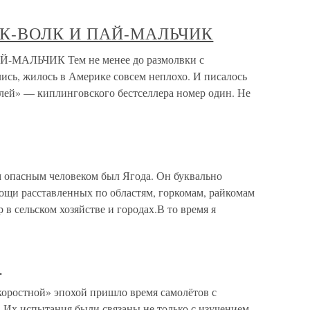
ЧИК-ВОЛК И ПАЙ-МАЛЬЧИК
-МАЛЬЧИК Тем не менее до размолвки с
ись, жилось в Америке совсем неплохо. И писалось
лей» — киплинговского бестселлера номер один. Не
 опасным человеком был Ягода. Он буквально
ощи расставленных по областям, горкомам, райкомам
 в сельском хозяйстве и городах.В то время я
»
ростной» эпохой пришло время самолётов с
 Их испытания были связаны не только с изучением