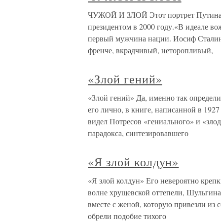
ЧУЖОЙ И ЗЛОЙ Этот портрет Путина н
президентом в 2000 году.«В идеале вож
первый мужчина нации. Иосиф Сталин, 
френче, вкрадчивый, неторопливый,
«Злой гений»
«Злой гений» Да, именно так определ
его лично, в книге, написанной в 192
видел Потресов «гениального» и «зло
парадокса, синтезировавшего
«Я злой колдун»
«Я злой колдун» Его невероятно крепк
волне хрущевской оттепели, Шульгина
вместе с женой, которую привезли из 
обрели подобие тихого