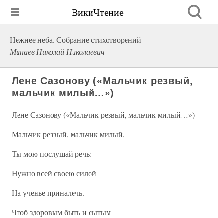
ВикиЧтение
Нежнее неба. Собрание стихотворений
Минаев Николай Николаевич
Лене Сазонову («Мальчик резвый,
мальчик милый…»)
Лене Сазонову («Мальчик резвый, мальчик милый…»)
Мальчик резвый, мальчик милый,
Ты мою послушай речь: —
Нужно всей своею силой
На ученье приналечь.
Чтоб здоровым быть и сытым