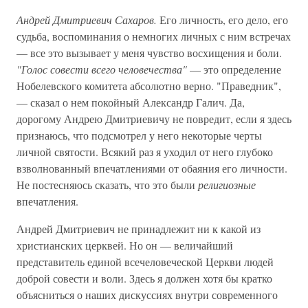
Андрей Дмитриевич Сахаров.
Его личность, его дело, его
судьба, воспоминания о немногих личных с ним встречах
— все это вызывает у меня чувство восхищения и боли.
"Голос совести всего человечества"
— это определение
Нобелевского комитета абсолютно верно. "Праведник",
— сказал о нем покойный Александр Галич. Да,
дорогому Андрею Дмитриевичу не повредит, если я здесь
признаюсь, что подсмотрел у него некоторые черты
личной святости. Всякий раз я уходил от него глубоко
взволнованный впечатлениями от обаяния его личности.
Не постесняюсь сказать, что это были
религиозные
впечатления.
Андрей Дмитриевич не принадлежит ни к какой из
христианских церквей. Но он — величайший
представитель единой всечеловеческой Церкви людей
доброй совести и воли. Здесь я должен хотя бы кратко
объясниться о наших дискуссиях внутри современного