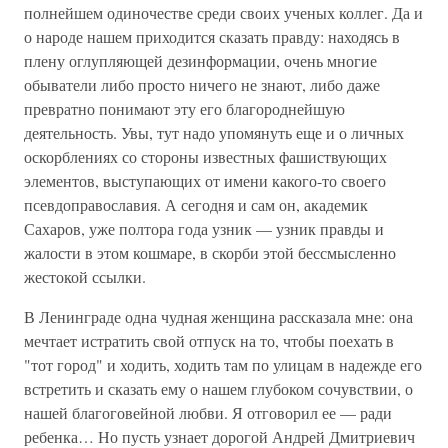
полнейшем одиночестве среди своих ученых коллег. Да и
о народе нашем приходится сказать правду: находясь в
плену оглупляющей дезинформации, очень многие
обыватели либо просто ничего не знают, либо даже
превратно понимают эту его благороднейшую
деятельность. Увы, тут надо упомянуть еще и о личных
оскорблениях со стороны известных фашиствующих
элементов, выступающих от имени какого-то своего
псевдоправославия. А сегодня и сам он, академик
Сахаров, уже полтора года узник — узник правды и
жалости в этом кошмаре, в скорби этой бессмысленно
жестокой ссылки.
В Ленинграде одна чудная женщина рассказала мне: она
мечтает истратить свой отпуск на то, чтобы поехать в
"тот город" и ходить, ходить там по улицам в надежде его
встретить и сказать ему о нашем глубоком сочувствии, о
нашей благоговейной любви. Я отговорил ее — ради
ребенка… Но пусть узнает дорогой Андрей Дмитриевич