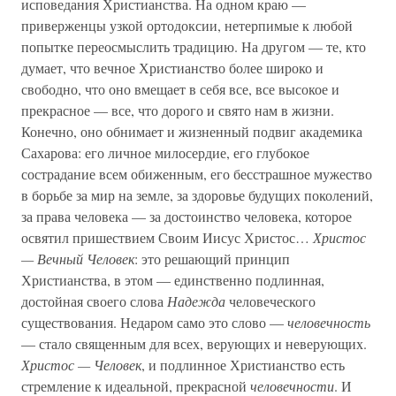
исповедания Христианства. На одном краю —
приверженцы узкой ортодоксии, нетерпимые к любой
попытке переосмыслить традицию. На другом — те, кто
думает, что вечное Христианство более широко и
свободно, что оно вмещает в себя все, все высокое и
прекрасное — все, что дорого и свято нам в жизни.
Конечно, оно обнимает и жизненный подвиг академика
Сахарова: его личное милосердие, его глубокое
сострадание всем обиженным, его бесстрашное мужество
в борьбе за мир на земле, за здоровье будущих поколений,
за права человека — за достоинство человека, которое
освятил пришествием Своим Иисус Христос…
Христос
— Вечный Человек
: это решающий принцип
Христианства, в этом — единственно подлинная,
достойная своего слова
Надежда
человеческого
существования. Недаром само это слово —
человечность
— стало священным для всех, верующих и неверующих.
Христос — Человек
, и подлинное Христианство есть
стремление к идеальной, прекрасной
человечности
. И