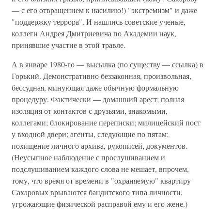
— с его отвращением к насилию!) "экстремизм" и даже
"поддержку террора". И нашлись советские ученые,
коллеги Андрея Дмитриевича по Академии наук,
принявшие участие в этой травле.
А в январе 1980-го — высылка (по существу — ссылка) в
Горький. Демонстративно беззаконная, произвольная,
бессудная, минующая даже обычную формальную
процедуру. Фактически — домашний арест; полная
изоляция от контактов с друзьями, знакомыми,
коллегами; блокирование переписки; милицейский пост
у входной двери; агенты, следующие по пятам;
похищение личного архива, рукописей, документов.
(Неусыпное наблюдение с прослушиванием и
подслушиванием каждого слова не мешает, впрочем,
тому, что время от времени в "охраняемую" квартиру
Сахаровых врываются бандитского типа личности,
угрожающие физической расправой ему и его жене.)