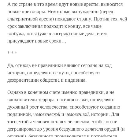
А по стране в это время идут новые аресты, выносятся
новые приговоры. Некоторые вынужденно (перед
альтернативой ареста) покидают страну. Против тех, чей
срок заключения подходит к концу, все чаще
возбуждаются (уже в лагерях) новые дела, и им
присуждают новые сроки…
* * *
Да, отнюдь не праведники влияют сегодня на ход
истории, определяют ее пути, способствуют
дезориентации общества и индивида.
Однако в конечном счете именно праведники, а не
вдохновители террора, насилия и лжи, определяют
духовный рост человечества, способствуют созданию
подлинной,
человеческой
и
человечной
, истории. Для
того, чтобы человек остался человеком, чтобы он не
деградировал до уровня бездушного делателя орудий (и
оружия!), бездушного производителя и потребителя,