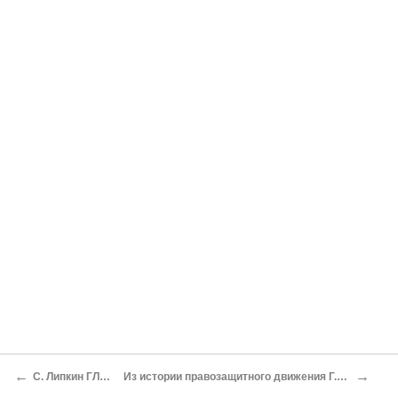
←
→
С. Липкин ГЛАВЫ ИЗ ПОВЕСТИ "ДЕКАДА" (Летописная повесть)
Из истории правозащитного движения Г.С. Подъяпольский МОЯ БЕСЕДА С ДИРЕКТОРОМ ИНСТИТУТА ФИЗИКИ ЗЕМЛИ АН СССР АКАДЕМИКОМ М.А. САДОВСКИМ (Лето 1968 года)