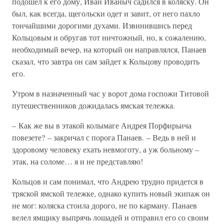
подошел к его дому, Иван Иваныч садился в коляску. Он
был, как всегда, щегольски одет и завит, от него пахло
тончайшими дорогими духами. Извинившись перед
Кольцовым и обругав тот ничтожный, но, к сожалению,
необходимый вечер, на который он направлялся, Панаев
сказал, что завтра он сам зайдет к Кольцову проводить
его.
Утром в назначенный час у ворот дома госпожи Титовой
путешественников дожидалась ямская тележка.
– Как же вы в этакой колымаге Андрея Порфирьича
повезете? – закричал с порога Панаев. – Ведь в ней и
здоровому человеку ехать невмоготу, а уж больному –
этак, на соломе… я и не представляю!
Кольцов и сам понимал, что Андрею трудно придется в
тряской ямской тележке, однако купить новый экипаж он
не мог: коляска стоила дорого, не по карману. Панаев
велел ямщику выпрячь лошадей и отправил его со своим