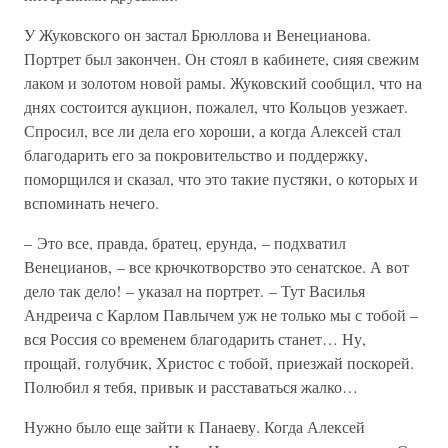
У Жуковского он застал Брюллова и Венецианова.
Портрет был закончен. Он стоял в кабинете, сияя свежим
лаком и золотом новой рамы. Жуковский сообщил, что на
днях состоится аукцион, пожалел, что Кольцов уезжает.
Спросил, все ли дела его хороши, а когда Алексей стал
благодарить его за покровительство и поддержку,
поморщился и сказал, что это такие пустяки, о которых и
вспоминать нечего.
– Это все, правда, братец, ерунда, – подхватил
Венецианов, – все крючкотворство это сенатское. А вот
дело так дело! – указал на портрет. – Тут Василья
Андреича с Карлом Павлычем уж не только мы с тобой –
вся Россия со временем благодарить станет… Ну,
прощай, голубчик, Христос с тобой, приезжай поскорей.
Полюбил я тебя, привык и расставаться жалко…
Нужно было еще зайти к Панаеву. Когда Алексей