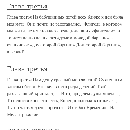
Глава третья
Глава третья Из бабушкиных детей всех ближе к ней была
моя мать. Они почти не расставались. Флигель, в котором
мы жили, не именовался среди домашних «флигелем», а
торжественно величался «домом молодой барыни», в
отличие от «дома старой барыни».Дом «старой барыни»,
высокий,
Глава третья
Глава третья Нам душу грозный мир явлений Смятенным
хаосом обстал. Но ввел в него ряды делений Твой
разлагающий кристалл, — И то, пред чем душа молчала,
То непостижное, что есть, Конец продолжив от начала,
Ты по частям даешь прочесть. Из «Оды Времени» 1На
Мелантриховой