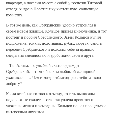
квартиру, а поселил вместе с собой у госпожи Титовой,
отведя Андрею Порфирьичу чистенькую, солнечную
комнатку.
В тот же день, как Сребрянский удобно устроился в
своем новом жилище, Кольцов привел цирюльника, и тот
постриг и побрил Сребрянского. Затем Кольцов купил
полдюжины тонких полотняных рубах, сюртук, сапоги,
переодел Сребрянского и положил себе за правило
следить за внешностью и удобствами своего друга.
– Ты, Алеша, – с улыбкой сказал однажды
Сребрянский, – за мной как за любимой женщиной
ухаживаешь… Чем и когда отблагодарю я тебя за твою
доброту?
Когда все было готово к отъезду, то есть выписаны
подорожные свидетельства, закуплена провизия и
уложены мешки и чемоданы, Кольцов пошел прощаться с
питерскими друзьями.