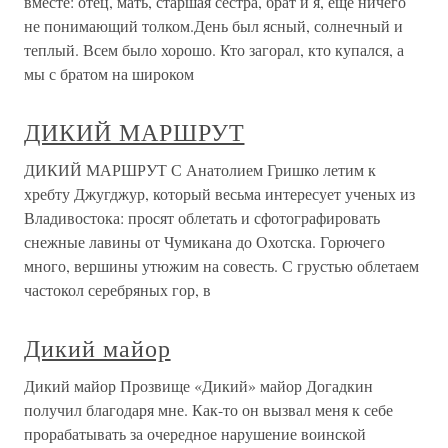
вместе: отец, мать, старшая сестра, брат и я, еще ничего
не понимающий толком.День был ясный, солнечный и
теплый. Всем было хорошо. Кто загорал, кто купался, а
мы с братом на широком
ДИКИЙ МАРШРУТ
ДИКИЙ МАРШРУТ С Анатолием Гришко летим к
хребту Джугджур, который весьма интересует ученых из
Владивостока: просят облетать и сфотографировать
снежные лавины от Чумикана до Охотска. Горючего
много, вершины утюжим на совесть. С грустью облетаем
частокол серебряных гор, в
Дикий майор
Дикий майор Прозвище «Дикий» майор Догадкин
получил благодаря мне. Как-то он вызвал меня к себе
прорабатывать за очередное нарушение воинской