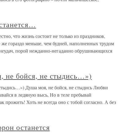
останется…
стно, что жизнь состоит не только из праздников,
се же гораздо меньше, чем будней, наполненных трудом
 неудач, порой нежданно-негаданно обрушивающихся
, не бойся, не стыдись…»)
 стыдись…») Душа моя, не бойся, не стыдись Любви
вайся в ледяную высь, Но в теле пребывай
ак прожить! Хоть не всегда оно с тобой согласно. А без
ррон останется