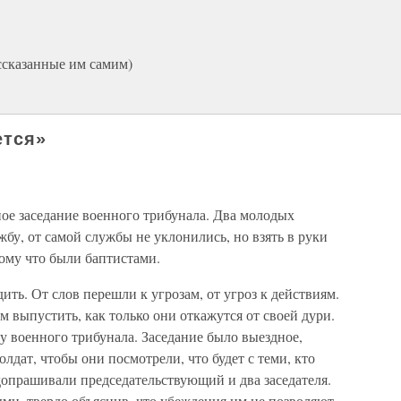
ссказанные им самим)
ется»
ое заседание военного трибунала. Два молодых
жбу, от самой службы не уклонились, но взять в руки
ому что были баптистами.
ить. От слов перешли к угрозам, от угроз к действиям.
м выпустить, как только они откажутся от своей дури.
у военного трибунала. Заседание было выездное,
олдат, чтобы они посмотрели, что будет с теми, кто
допрашивали председательствующий и два заседателя.
ми, твердо объяснив, что убеждения им не позволяют