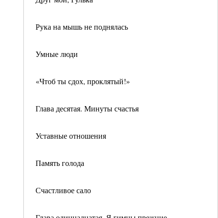
Рука на мышь не поднялась
Умные люди
«Чтоб ты сдох, проклятый!»
Глава десятая. Минуты счастья
Уставные отношения
Память голода
Счастливое сало
Глава одиннадцатая. Я гимны прежние