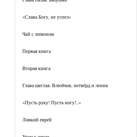
«Слава Богу, не успел»
Чай с лимоном
Первая книга
Вторая книга
Глава шестая. Влюбчив, нетвёрд и ленив
«Пусть руку! Пусть ногу!..»
Ловкий еврей
Ухом к земле