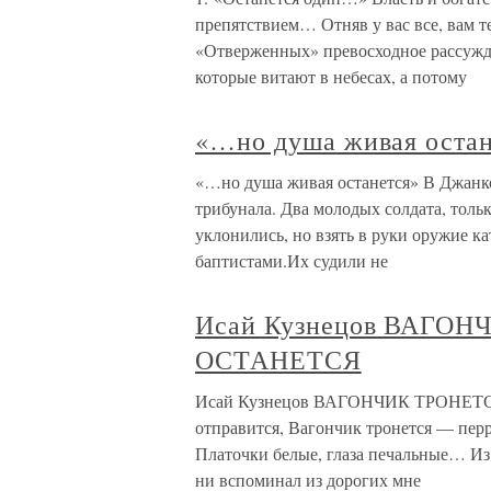
препятствием… Отняв у вас все, вам т
«Отверженных» превосходное рассужде
которые витают в небесах, а потому
«…но душа живая остан
«…но душа живая останется» В Джанко
трибунала. Два молодых солдата, толь
уклонились, но взять в руки оружие к
баптистами.Их судили не
Исай Кузнецов ВАГО
ОСТАНЕТСЯ
Исай Кузнецов ВАГОНЧИК ТРОНЕТС
отправится, Вагончик тронется — перр
Платочки белые, глаза печальные… Из 
ни вспоминал из дорогих мне