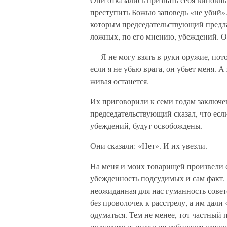
преступить Божью заповедь «не убий».
которым председательствующий предлаг
ложных, по его мнению, убеждений. Од
— Я не могу взять в руки оружие, пото
если я не убью врага, он убьет меня. А
живая останется.
Их приговорили к семи годам заключе
председательствующий сказал, что ес
убеждений, будут освобождены.
Они сказали: «Нет». И их увезли.
На меня и моих товарищей произвели с
убежденность подсудимых и сам факт, 
неожиданная для нас гуманность совет
без проволочек к расстрелу, а им дали
одуматься. Тем не менее, тот частный 
подсудимых никто не собирался следова