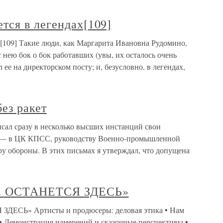
тся в легендах[109]
[109] Такие люди, как Маргарита Ивановна Рудомино,
 нею бок о бок работавших (увы, их осталось очень
л ее на директорском посту; и, безусловно, в легендах,
без ракет
писал сразу в несколько высших инстанций свои
я — в ЦК КПСС, руководству Военно-промышленной
у обороны. В этих письмах я утверждал, что допущена
ЦЕ ОСТАНЕТСЯ ЗДЕСЬ»
ДЕСЬ» Артисты и продюсеры: деловая этика • Нам
 • Демонстрация намерений и сказочные перспективы •