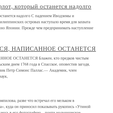
флот, который останется надолго
 останется надолго С падением Иводзимы и
липпинских островах наступало время для захвата
нно Японии. Прежде чем предпринимать наступление
СЯ, НАПИСАННОЕ ОСТАНЕТСЯ
ОЕ ОСТАНЕТСЯ Блажен, кто предков чистым
ским днем 1768 года в Спасское, оповестив загодя,
нник Петр Симонс Паллас.— Академик, член
наук,
мпилова, разве что встречал его мельком в
», куда он приносил показывать рукопись «Утиной
ваюсь в его фотографию – почти мальчишеское,