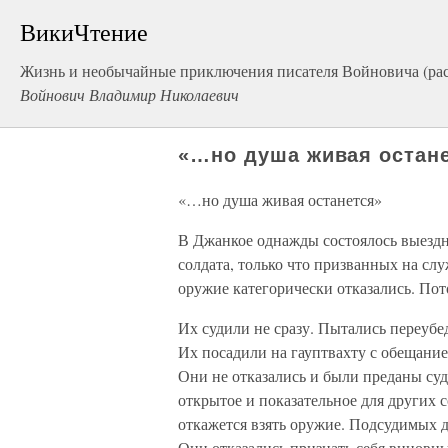
ВикиЧтение
Жизнь и необычайные приключения писателя Войновича (ра
Войнович Владимир Николаевич
«…но душа живая остан
«…но душа живая останется»
В Джанкое однажды состоялось выездн
солдата, только что призванных на слу
оружие категорически отказались. Пот
Их судили не сразу. Пытались переубед
Их посадили на гауптвахту с обещание
Они не отказались и были преданы суд
открытое и показательное для других с
откажется взять оружие. Подсудимых 
Они отказались признать себя виновны