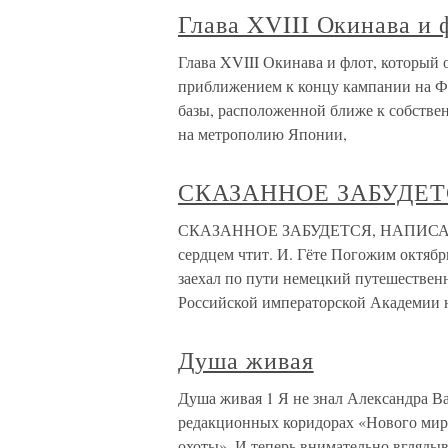
Глава XVIII Окинава и 
Глава XVIII Окинава и флот, который
приближением к концу кампании на Фи
базы, расположенной ближе к собстве
на метрополию Японии,
СКАЗАННОЕ ЗАБУДЕТ
СКАЗАННОЕ ЗАБУДЕТСЯ, НАПИСАНН
сердцем чтит. И. Гёте Погожим октябрь
заехал по пути немецкий путешестве
Российской императорской Академии 
Душа живая
Душа живая 1 Я не знал Александра Ва
редакционных коридорах «Нового мира
охоты». И теперь внимательно вгляды