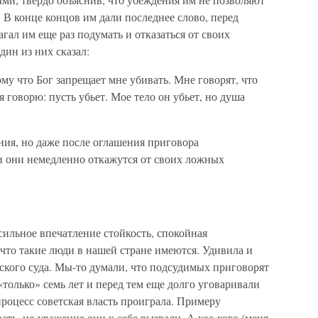
 В конце концов им дали последнее слово, перед
ал им еще раз подумать и отказаться от своих
ин из них сказал:
му что Бог запрещает мне убивать. Мне говорят, что
 я говорю: пусть убьет. Мое тело он убьет, но душа
ния, но даже после оглашения приговора
ли они немедленно откажутся от своих ложных
ильное впечатление стойкость, спокойная
что такие люди в нашей стране имеются. Удивила и
ского суда. Мы-то думали, что подсудимых приговорят
 «только» семь лет и перед тем еще долго уговаривали
процесс советская власть проиграла. Примеру
ть, но уважение они к себе вызвали. А кое-кого (меня,